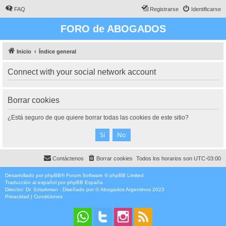
FAQ
Registrarse
Identificarse
FORO de ABOGADOS
Inicio
Índice general
Connect with your social network account
Borrar cookies
¿Está seguro de que quiere borrar todas las cookies de este sitio?
Contáctenos
Borrar cookies
Todos los horarios son
UTC-03:00
Desarrollado por
phpBB
® Forum Software © phpBB Limited
Traducción al español por
phpBB España
Director:
Dr. Sztarkman
- Diseñado por ©
Abogados Argentinos
2023
Privacidad
|
Condiciones