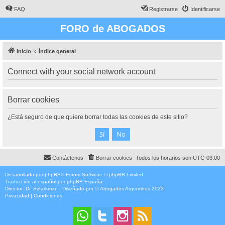
FAQ
Registrarse
Identificarse
FORO de ABOGADOS
Inicio
Índice general
Connect with your social network account
Borrar cookies
¿Está seguro de que quiere borrar todas las cookies de este sitio?
Contáctenos
Borrar cookies
Todos los horarios son
UTC-03:00
Desarrollado por
phpBB
® Forum Software © phpBB Limited
Traducción al español por
phpBB España
Director:
Dr. Sztarkman
- Diseñado por ©
Abogados Argentinos
2023
Privacidad
|
Condiciones