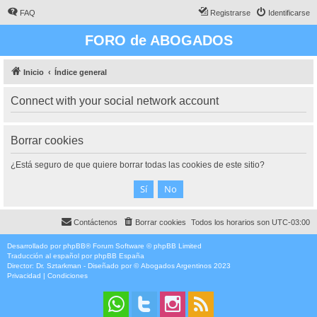
FAQ
Registrarse
Identificarse
FORO de ABOGADOS
Inicio
Índice general
Connect with your social network account
Borrar cookies
¿Está seguro de que quiere borrar todas las cookies de este sitio?
Contáctenos
Borrar cookies
Todos los horarios son
UTC-03:00
Desarrollado por
phpBB
® Forum Software © phpBB Limited
Traducción al español por
phpBB España
Director:
Dr. Sztarkman
- Diseñado por ©
Abogados Argentinos
2023
Privacidad
|
Condiciones