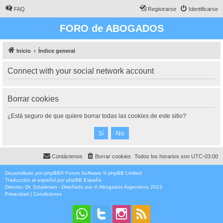
FAQ
Registrarse
Identificarse
FORO de ABOGADOS
Inicio
Índice general
Connect with your social network account
Borrar cookies
¿Está seguro de que quiere borrar todas las cookies de este sitio?
Contáctenos
Borrar cookies
Todos los horarios son
UTC-03:00
Desarrollado por
phpBB
® Forum Software © phpBB Limited
Traducción al español por
phpBB España
Director:
Dr. Sztarkman
- Diseñado por ©
Abogados Argentinos
2023
Privacidad
|
Condiciones