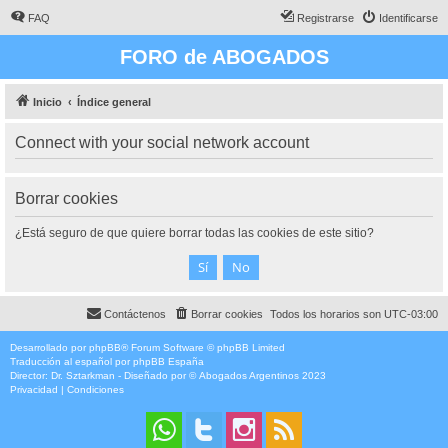
FAQ
Registrarse
Identificarse
FORO de ABOGADOS
Inicio
Índice general
Connect with your social network account
Borrar cookies
¿Está seguro de que quiere borrar todas las cookies de este sitio?
Contáctenos
Borrar cookies
Todos los horarios son
UTC-03:00
Desarrollado por
phpBB
® Forum Software © phpBB Limited
Traducción al español por
phpBB España
Director:
Dr. Sztarkman
- Diseñado por ©
Abogados Argentinos
2023
Privacidad
|
Condiciones