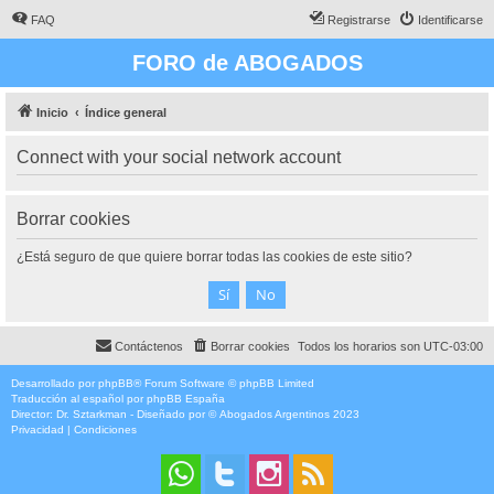
FAQ
Registrarse
Identificarse
FORO de ABOGADOS
Inicio
Índice general
Connect with your social network account
Borrar cookies
¿Está seguro de que quiere borrar todas las cookies de este sitio?
Contáctenos
Borrar cookies
Todos los horarios son
UTC-03:00
Desarrollado por
phpBB
® Forum Software © phpBB Limited
Traducción al español por
phpBB España
Director:
Dr. Sztarkman
- Diseñado por ©
Abogados Argentinos
2023
Privacidad
|
Condiciones