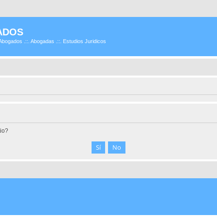
ADOS
Abogados .::. Abogadas .::. Estudios Juridicos
tio?