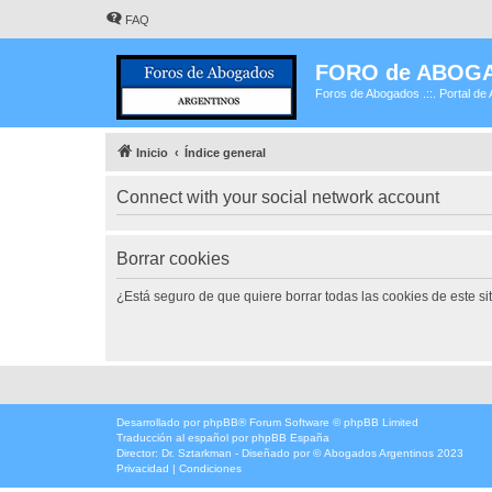
FAQ
FORO de ABOG
Foros de Abogados .::. Portal de 
Inicio
Índice general
Connect with your social network account
Borrar cookies
¿Está seguro de que quiere borrar todas las cookies de este si
Desarrollado por
phpBB
® Forum Software © phpBB Limited
Traducción al español por
phpBB España
Director:
Dr. Sztarkman
- Diseñado por ©
Abogados Argentinos
2023
Privacidad
|
Condiciones