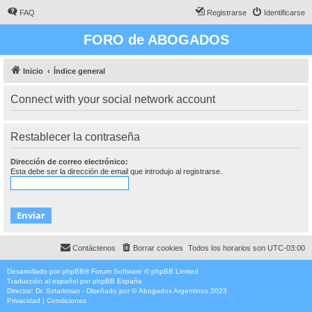
FAQ
Registrarse
Identificarse
FORO de ABOGADOS
Inicio
Índice general
Connect with your social network account
Restablecer la contraseña
Dirección de correo electrónico:
Esta debe ser la dirección de email que introdujo al registrarse.
Contáctenos
Borrar cookies
Todos los horarios son
UTC-03:00
Desarrollado por
phpBB
® Forum Software © phpBB Limited
Traducción al español por
phpBB España
Director:
Dr. Sztarkman
- Diseñado por ©
Abogados Argentinos
2023
Privacidad
|
Condiciones