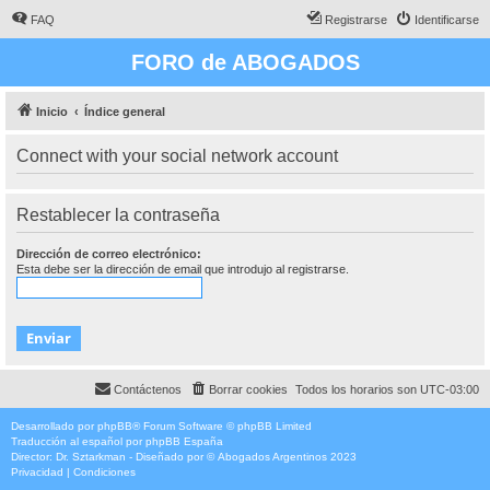
FAQ
Registrarse
Identificarse
FORO de ABOGADOS
Inicio
Índice general
Connect with your social network account
Restablecer la contraseña
Dirección de correo electrónico:
Esta debe ser la dirección de email que introdujo al registrarse.
Contáctenos
Borrar cookies
Todos los horarios son
UTC-03:00
Desarrollado por
phpBB
® Forum Software © phpBB Limited
Traducción al español por
phpBB España
Director:
Dr. Sztarkman
- Diseñado por ©
Abogados Argentinos
2023
Privacidad
|
Condiciones