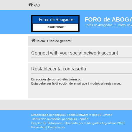
FAQ
FORO de ABOG
Foros de Abogados .::. Portal de 
Inicio
Índice general
Connect with your social network account
Restablecer la contraseña
Dirección de correo electrónico:
Esta debe ser la dirección de email que introdujo al registrarse.
Desarrollado por
phpBB
® Forum Software © phpBB Limited
Traducción al español por
phpBB España
Director:
Dr. Sztarkman
- Diseñado por ©
Abogados Argentinos
2023
Privacidad
|
Condiciones