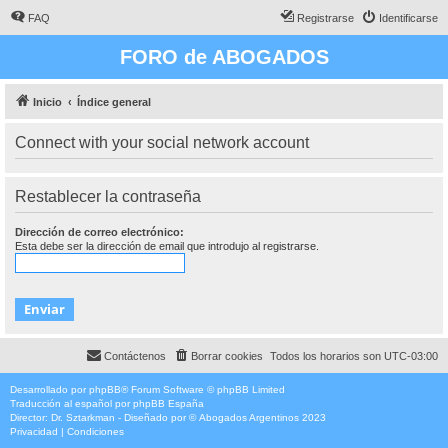
FAQ
Registrarse
Identificarse
FORO de ABOGADOS
Inicio
Índice general
Connect with your social network account
Restablecer la contraseña
Dirección de correo electrónico:
Esta debe ser la dirección de email que introdujo al registrarse.
Contáctenos
Borrar cookies
Todos los horarios son
UTC-03:00
Desarrollado por
phpBB
® Forum Software © phpBB Limited
Traducción al español por
phpBB España
Director:
Dr. Sztarkman
- Diseñado por ©
Abogados Argentinos
2023
Privacidad
|
Condiciones