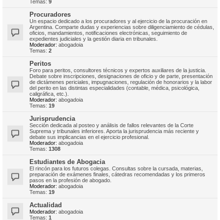
Temas:
9
Procuradores
Un espacio dedicado a los procuradores y al ejercicio de la procuración en
Argentina. Comparte dudas y experiencias sobre diligenciamiento de cédulas,
oficios, mandamientos, notificaciones electrónicas, seguimiento de
expedientes judiciales y la gestión diaria en tribunales.
Moderador:
abogadoia
Temas:
2
Peritos
Foro para peritos, consultores técnicos y expertos auxiliares de la justicia.
Debate sobre inscripciones, designaciones de oficio y de parte, presentación
de dictámenes periciales, impugnaciones, regulación de honorarios y la labor
del perito en las distintas especialidades (contable, médica, psicológica,
caligráfica, etc.).
Moderador:
abogadoia
Temas:
19
Jurisprudencia
Sección dedicada al posteo y análisis de fallos relevantes de la Corte
Suprema y tribunales inferiores. Aporta la jurisprudencia más reciente y
debate sus implicancias en el ejercicio profesional.
Moderador:
abogadoia
Temas:
1308
Estudiantes de Abogacia
El rincón para los futuros colegas. Consultas sobre la cursada, materias,
preparación de exámenes finales, cátedras recomendadas y los primeros
pasos en la profesión de abogado.
Moderador:
abogadoia
Temas:
19
Actualidad
Moderador:
abogadoia
Temas:
1