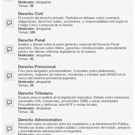
Moderador:
abogadoia
Temas:
38
Derecho Civil
El corazón del derecho privado. Participa en debates sobre contratos,
obligaciones, derechos reales, sucesiones, y responsabilidad civil según el
Código Civil y Comercial de la Nación.
Moderador:
abogadoia
Temas:
165
Derecho Penal
Análisis y debate sobre la parte general y especial del Derecho Penal
argentino. Discute sobre delitos, garantías constitucionales, procedimiento
penal y las últimas reformas legislativas en la materia.
Moderador:
abogadoia
Temas:
42
Derecho Previsional
Foro para abogados previsionalistas. Consultas sobre jubilaciones,
pensiones, reajustes de haberes, moratorias y trámites ante ANSES en el
marco del sistema previsional argentino.
Moderador:
abogadoia
Temas:
29
Derecho Tributario
Espacio para el análisis de la legislación impositiva. Debate sobre impuestos
nacionales (IVA, Ganancias), provinciales (IIBB) y tasas municipales.
Procedimientos y defensas ante AFIP y rentas locales.
Moderador:
abogadoia
Temas:
15
Derecho Administrativo
Discusión sobre la relación entre los ciudadanos y la Administración Pública.
Plantea tus dudas sobre empleo público, contrataciones del estado, amparos
y procedimiento administrativo en Argentina.
Moderador:
abogadoia