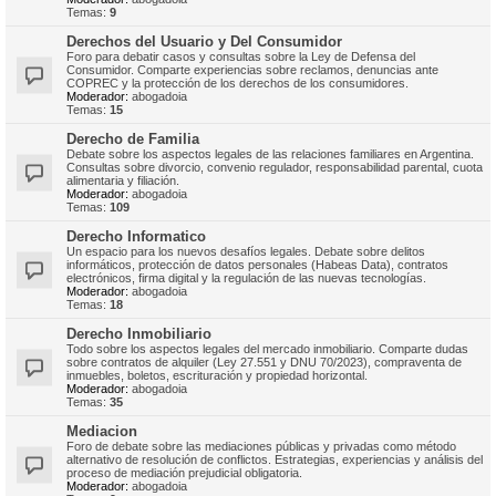
Temas:
9
Derechos del Usuario y Del Consumidor
Foro para debatir casos y consultas sobre la Ley de Defensa del
Consumidor. Comparte experiencias sobre reclamos, denuncias ante
COPREC y la protección de los derechos de los consumidores.
Moderador:
abogadoia
Temas:
15
Derecho de Familia
Debate sobre los aspectos legales de las relaciones familiares en Argentina.
Consultas sobre divorcio, convenio regulador, responsabilidad parental, cuota
alimentaria y filiación.
Moderador:
abogadoia
Temas:
109
Derecho Informatico
Un espacio para los nuevos desafíos legales. Debate sobre delitos
informáticos, protección de datos personales (Habeas Data), contratos
electrónicos, firma digital y la regulación de las nuevas tecnologías.
Moderador:
abogadoia
Temas:
18
Derecho Inmobiliario
Todo sobre los aspectos legales del mercado inmobiliario. Comparte dudas
sobre contratos de alquiler (Ley 27.551 y DNU 70/2023), compraventa de
inmuebles, boletos, escrituración y propiedad horizontal.
Moderador:
abogadoia
Temas:
35
Mediacion
Foro de debate sobre las mediaciones públicas y privadas como método
alternativo de resolución de conflictos. Estrategias, experiencias y análisis del
proceso de mediación prejudicial obligatoria.
Moderador:
abogadoia