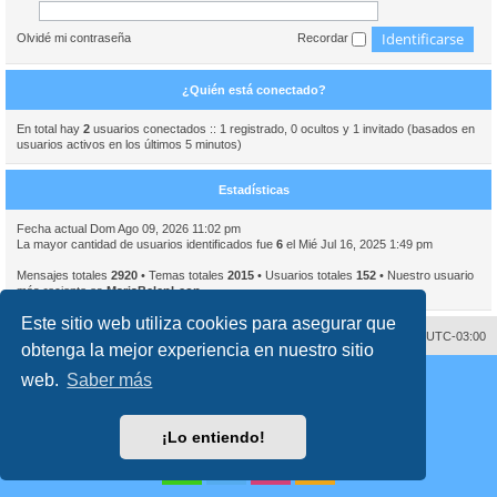
Olvidé mi contraseña
Recordar
¿Quién está conectado?
En total hay
2
usuarios conectados :: 1 registrado, 0 ocultos y 1 invitado (basados en
usuarios activos en los últimos 5 minutos)
Estadísticas
Fecha actual Dom Ago 09, 2026 11:02 pm
La mayor cantidad de usuarios identificados fue
6
el Mié Jul 16, 2025 1:49 pm
Mensajes totales
2920
• Temas totales
2015
• Usuarios totales
152
• Nuestro usuario
más reciente es
MariaBelenLeon
Este sitio web utiliza cookies para asegurar que
Contáctenos
Borrar cookies
Todos los horarios son
UTC-03:00
obtenga la mejor experiencia en nuestro sitio
Desarrollado por
phpBB
® Forum Software © phpBB Limited
web.
Saber más
Traducción al español por
phpBB España
Director:
Dr. Sztarkman
- Diseñado por ©
Abogados Argentinos
2023
Privacidad
|
Condiciones
¡Lo entiendo!