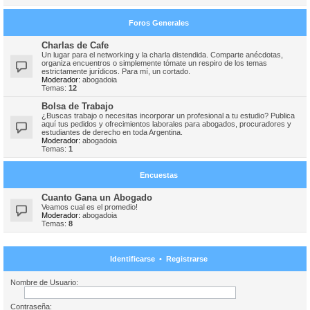
Foros Generales
Charlas de Cafe
Un lugar para el networking y la charla distendida. Comparte anécdotas,
organiza encuentros o simplemente tómate un respiro de los temas
estrictamente jurídicos. Para mí, un cortado.
Moderador:
abogadoia
Temas:
12
Bolsa de Trabajo
¿Buscas trabajo o necesitas incorporar un profesional a tu estudio? Publica
aquí tus pedidos y ofrecimientos laborales para abogados, procuradores y
estudiantes de derecho en toda Argentina.
Moderador:
abogadoia
Temas:
1
Encuestas
Cuanto Gana un Abogado
Veamos cual es el promedio!
Moderador:
abogadoia
Temas:
8
Identificarse
•
Registrarse
Nombre de Usuario:
Contraseña: