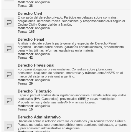
Moderador:
abogadoia
Temas:
38
Derecho Civil
El corazón del derecho privado. Participa en debates sobre contratos,
obligaciones, derechos reales, sucesiones, y responsabilidad civil según el
Código Civil y Comercial de la Nación.
Moderador:
abogadoia
Temas:
165
Derecho Penal
Análisis y debate sobre la parte general y especial del Derecho Penal
argentino. Discute sobre delitos, garantías constitucionales, procedimiento
penal y las últimas reformas legislativas en la materia.
Moderador:
abogadoia
Temas:
42
Derecho Previsional
Foro para abogados previsionalistas. Consultas sobre jubilaciones,
pensiones, reajustes de haberes, moratorias y trámites ante ANSES en el
marco del sistema previsional argentino.
Moderador:
abogadoia
Temas:
29
Derecho Tributario
Espacio para el análisis de la legislación impositiva. Debate sobre impuestos
nacionales (IVA, Ganancias), provinciales (IIBB) y tasas municipales.
Procedimientos y defensas ante AFIP y rentas locales.
Moderador:
abogadoia
Temas:
15
Derecho Administrativo
Discusión sobre la relación entre los ciudadanos y la Administración Pública.
Plantea tus dudas sobre empleo público, contrataciones del estado, amparos
y procedimiento administrativo en Argentina.
Moderador:
abogadoia