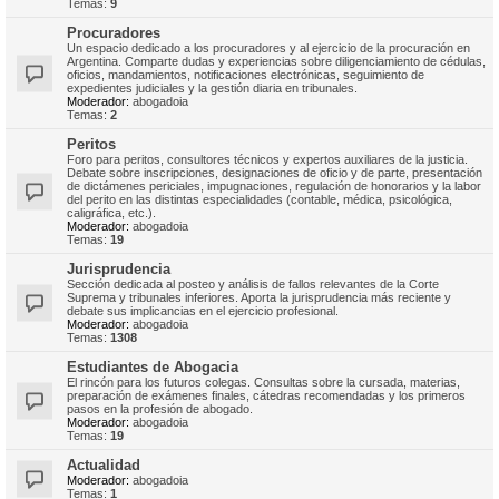
Temas:
9
Procuradores
Un espacio dedicado a los procuradores y al ejercicio de la procuración en
Argentina. Comparte dudas y experiencias sobre diligenciamiento de cédulas,
oficios, mandamientos, notificaciones electrónicas, seguimiento de
expedientes judiciales y la gestión diaria en tribunales.
Moderador:
abogadoia
Temas:
2
Peritos
Foro para peritos, consultores técnicos y expertos auxiliares de la justicia.
Debate sobre inscripciones, designaciones de oficio y de parte, presentación
de dictámenes periciales, impugnaciones, regulación de honorarios y la labor
del perito en las distintas especialidades (contable, médica, psicológica,
caligráfica, etc.).
Moderador:
abogadoia
Temas:
19
Jurisprudencia
Sección dedicada al posteo y análisis de fallos relevantes de la Corte
Suprema y tribunales inferiores. Aporta la jurisprudencia más reciente y
debate sus implicancias en el ejercicio profesional.
Moderador:
abogadoia
Temas:
1308
Estudiantes de Abogacia
El rincón para los futuros colegas. Consultas sobre la cursada, materias,
preparación de exámenes finales, cátedras recomendadas y los primeros
pasos en la profesión de abogado.
Moderador:
abogadoia
Temas:
19
Actualidad
Moderador:
abogadoia
Temas:
1