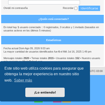
Olvidé mi contraseña
Recordar
¿Quién está conectado?
En total hay
1
usuario conectado :: 0 registrados, 0 ocultos y 1 invitado (basados en
usuarios activos en los últimos 5 minutos)
Estadísticas
Fecha actual Dom Ago 09, 2026 9:03 am
La mayor cantidad de usuarios identificados fue
6
el Mié Jul 16, 2025 1:49 pm
Mensajes totales
2920
• Temas totales
2015
• Usuarios totales
152
• Nuestro usuario
más reciente es
MariaBelenLeon
Este sitio web utiliza cookies para asegurar que
Contáctenos
Borrar cookies
Todos los horarios son
UTC-03:00
obtenga la mejor experiencia en nuestro sitio
Desarrollado por
phpBB
® Forum Software © phpBB Limited
web.
Saber más
Traducción al español por
phpBB España
Director:
Dr. Sztarkman
- Diseñado por ©
Abogados Argentinos
2023
Privacidad
|
Condiciones
¡Lo entiendo!