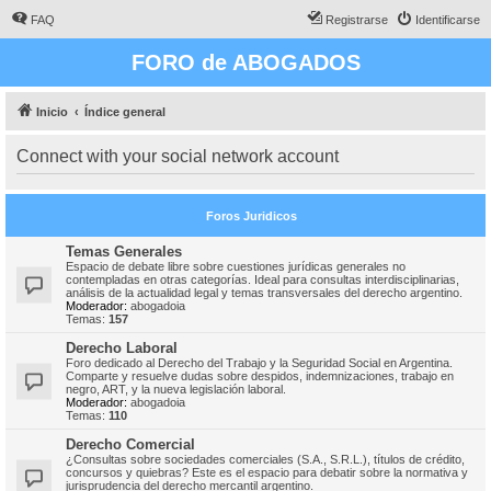
FAQ
Registrarse
Identificarse
FORO de ABOGADOS
Inicio
Índice general
Connect with your social network account
Foros Juridicos
Temas Generales
Espacio de debate libre sobre cuestiones jurídicas generales no
contempladas en otras categorías. Ideal para consultas interdisciplinarias,
análisis de la actualidad legal y temas transversales del derecho argentino.
Moderador:
abogadoia
Temas:
157
Derecho Laboral
Foro dedicado al Derecho del Trabajo y la Seguridad Social en Argentina.
Comparte y resuelve dudas sobre despidos, indemnizaciones, trabajo en
negro, ART, y la nueva legislación laboral.
Moderador:
abogadoia
Temas:
110
Derecho Comercial
¿Consultas sobre sociedades comerciales (S.A., S.R.L.), títulos de crédito,
concursos y quiebras? Este es el espacio para debatir sobre la normativa y
jurisprudencia del derecho mercantil argentino.