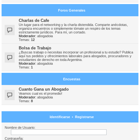
Foros Generales
Charlas de Cafe
Un lugar para el networking y la charla distendida. Comparte anécdotas,
organiza encuentros o simplemente tómate un respiro de los temas
estrictamente jurídicos. Para mí, un cortado.
Moderador:
abogadoia
Temas:
12
Bolsa de Trabajo
¿Buscas trabajo o necesitas incorporar un profesional a tu estudio? Publica
aquí tus pedidos y ofrecimientos laborales para abogados, procuradores y
estudiantes de derecho en toda Argentina.
Moderador:
abogadoia
Temas:
1
Encuestas
Cuanto Gana un Abogado
Veamos cual es el promedio!
Moderador:
abogadoia
Temas:
8
Identificarse
•
Registrarse
Nombre de Usuario:
Contraseña: