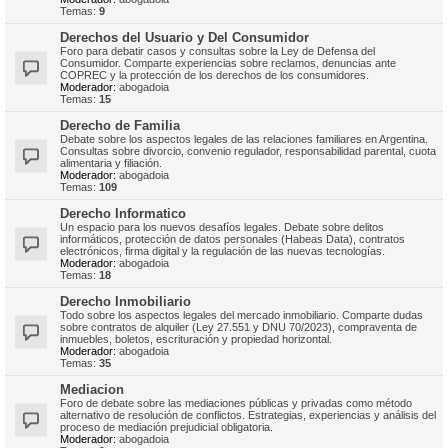
Temas:
9
Derechos del Usuario y Del Consumidor
Foro para debatir casos y consultas sobre la Ley de Defensa del
Consumidor. Comparte experiencias sobre reclamos, denuncias ante
COPREC y la protección de los derechos de los consumidores.
Moderador:
abogadoia
Temas:
15
Derecho de Familia
Debate sobre los aspectos legales de las relaciones familiares en Argentina.
Consultas sobre divorcio, convenio regulador, responsabilidad parental, cuota
alimentaria y filiación.
Moderador:
abogadoia
Temas:
109
Derecho Informatico
Un espacio para los nuevos desafíos legales. Debate sobre delitos
informáticos, protección de datos personales (Habeas Data), contratos
electrónicos, firma digital y la regulación de las nuevas tecnologías.
Moderador:
abogadoia
Temas:
18
Derecho Inmobiliario
Todo sobre los aspectos legales del mercado inmobiliario. Comparte dudas
sobre contratos de alquiler (Ley 27.551 y DNU 70/2023), compraventa de
inmuebles, boletos, escrituración y propiedad horizontal.
Moderador:
abogadoia
Temas:
35
Mediacion
Foro de debate sobre las mediaciones públicas y privadas como método
alternativo de resolución de conflictos. Estrategias, experiencias y análisis del
proceso de mediación prejudicial obligatoria.
Moderador:
abogadoia