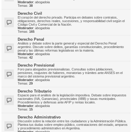
Moderador:
abogadoia
Temas:
38
Derecho Civil
El corazón del derecho privado. Participa en debates sobre contratos,
obligaciones, derechos reales, sucesiones, y responsabilidad civil según el
Código Civil y Comercial de la Nación.
Moderador:
abogadoia
Temas:
165
Derecho Penal
Análisis y debate sobre la parte general y especial del Derecho Penal
argentino. Discute sobre delitos, garantías constitucionales, procedimiento
penal y las últimas reformas legislativas en la materia.
Moderador:
abogadoia
Temas:
42
Derecho Previsional
Foro para abogados previsionalistas. Consultas sobre jubilaciones,
pensiones, reajustes de haberes, moratorias y trámites ante ANSES en el
marco del sistema previsional argentino.
Moderador:
abogadoia
Temas:
29
Derecho Tributario
Espacio para el análisis de la legislación impositiva. Debate sobre impuestos
nacionales (IVA, Ganancias), provinciales (IIBB) y tasas municipales.
Procedimientos y defensas ante AFIP y rentas locales.
Moderador:
abogadoia
Temas:
15
Derecho Administrativo
Discusión sobre la relación entre los ciudadanos y la Administración Pública.
Plantea tus dudas sobre empleo público, contrataciones del estado, amparos
y procedimiento administrativo en Argentina.
Moderador:
abogadoia