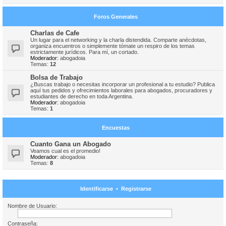
Foros Generales
Charlas de Cafe
Un lugar para el networking y la charla distendida. Comparte anécdotas,
organiza encuentros o simplemente tómate un respiro de los temas
estrictamente jurídicos. Para mí, un cortado.
Moderador:
abogadoia
Temas:
12
Bolsa de Trabajo
¿Buscas trabajo o necesitas incorporar un profesional a tu estudio? Publica
aquí tus pedidos y ofrecimientos laborales para abogados, procuradores y
estudiantes de derecho en toda Argentina.
Moderador:
abogadoia
Temas:
1
Encuestas
Cuanto Gana un Abogado
Veamos cual es el promedio!
Moderador:
abogadoia
Temas:
8
Identificarse
•
Registrarse
Nombre de Usuario:
Contraseña: