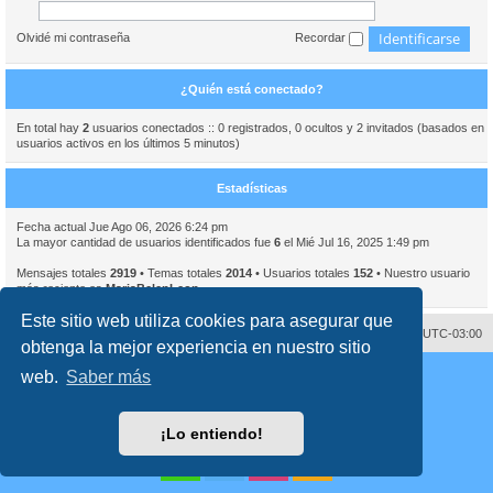
Olvidé mi contraseña
Recordar
¿Quién está conectado?
En total hay
2
usuarios conectados :: 0 registrados, 0 ocultos y 2 invitados (basados en
usuarios activos en los últimos 5 minutos)
Estadísticas
Fecha actual Jue Ago 06, 2026 6:24 pm
La mayor cantidad de usuarios identificados fue
6
el Mié Jul 16, 2025 1:49 pm
Mensajes totales
2919
• Temas totales
2014
• Usuarios totales
152
• Nuestro usuario
más reciente es
MariaBelenLeon
Este sitio web utiliza cookies para asegurar que
Contáctenos
Borrar cookies
Todos los horarios son
UTC-03:00
obtenga la mejor experiencia en nuestro sitio
Desarrollado por
phpBB
® Forum Software © phpBB Limited
web.
Saber más
Traducción al español por
phpBB España
Director:
Dr. Sztarkman
- Diseñado por ©
Abogados Argentinos
2023
Privacidad
|
Condiciones
¡Lo entiendo!