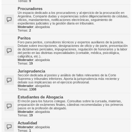
Temas:
9
Procuradores
Un espacio dedicado a los procuradores y al ejercicio de la procuración en
Argentina. Comparte dudas y experiencias sobre diligenciamiento de cédulas,
oficios, mandamientos, notificaciones electrónicas, seguimiento de
expedientes judiciales y la gestión diaria en tribunales.
Moderador:
abogadoia
Temas:
2
Peritos
Foro para peritos, consultores técnicos y expertos auxiliares de la justicia.
Debate sobre inscripciones, designaciones de oficio y de parte, presentación
de dictámenes periciales, impugnaciones, regulación de honorarios y la labor
del perito en las distintas especialidades (contable, médica, psicológica,
caligráfica, etc.).
Moderador:
abogadoia
Temas:
19
Jurisprudencia
Sección dedicada al posteo y análisis de fallos relevantes de la Corte
Suprema y tribunales inferiores. Aporta la jurisprudencia más reciente y
debate sus implicancias en el ejercicio profesional.
Moderador:
abogadoia
Temas:
1308
Estudiantes de Abogacia
El rincón para los futuros colegas. Consultas sobre la cursada, materias,
preparación de exámenes finales, cátedras recomendadas y los primeros
pasos en la profesión de abogado.
Moderador:
abogadoia
Temas:
19
Actualidad
Moderador:
abogadoia
Temas:
1