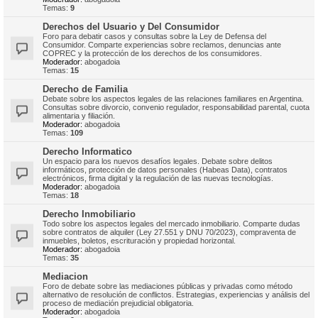
Temas:
9
Derechos del Usuario y Del Consumidor
Foro para debatir casos y consultas sobre la Ley de Defensa del
Consumidor. Comparte experiencias sobre reclamos, denuncias ante
COPREC y la protección de los derechos de los consumidores.
Moderador:
abogadoia
Temas:
15
Derecho de Familia
Debate sobre los aspectos legales de las relaciones familiares en Argentina.
Consultas sobre divorcio, convenio regulador, responsabilidad parental, cuota
alimentaria y filiación.
Moderador:
abogadoia
Temas:
109
Derecho Informatico
Un espacio para los nuevos desafíos legales. Debate sobre delitos
informáticos, protección de datos personales (Habeas Data), contratos
electrónicos, firma digital y la regulación de las nuevas tecnologías.
Moderador:
abogadoia
Temas:
18
Derecho Inmobiliario
Todo sobre los aspectos legales del mercado inmobiliario. Comparte dudas
sobre contratos de alquiler (Ley 27.551 y DNU 70/2023), compraventa de
inmuebles, boletos, escrituración y propiedad horizontal.
Moderador:
abogadoia
Temas:
35
Mediacion
Foro de debate sobre las mediaciones públicas y privadas como método
alternativo de resolución de conflictos. Estrategias, experiencias y análisis del
proceso de mediación prejudicial obligatoria.
Moderador:
abogadoia