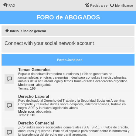
FAQ
Registrarse
Identificarse
FORO de ABOGADOS
Inicio
Índice general
Connect with your social network account
Foros Juridicos
Temas Generales
Espacio de debate libre sobre cuestiones jurídicas generales no
contempladas en otras categorías. Ideal para consultas interdisciplinarias,
análisis de la actualidad legal y temas transversales del derecho argentino.
Moderador:
abogadoia
Temas:
156
Derecho Laboral
Foro dedicado al Derecho del Trabajo y la Seguridad Social en Argentina.
Comparte y resuelve dudas sobre despidos, indemnizaciones, trabajo en
negro, ART, y la nueva legislación laboral.
Moderador:
abogadoia
Temas:
110
Derecho Comercial
¿Consultas sobre sociedades comerciales (S.A., S.R.L.), títulos de crédito,
concursos y quiebras? Este es el espacio para debatir sobre la normativa y
jurisprudencia del derecho mercantil argentino.