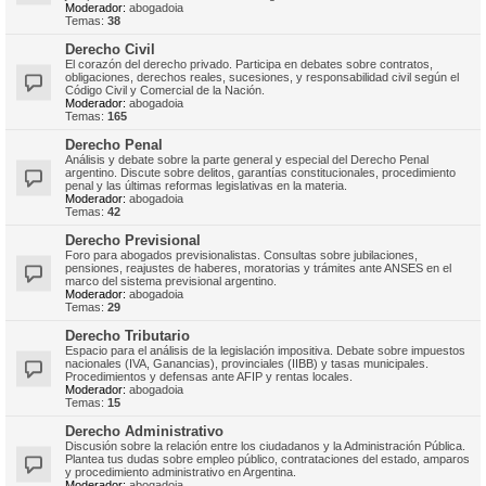
Moderador:
abogadoia
Temas:
38
Derecho Civil
El corazón del derecho privado. Participa en debates sobre contratos,
obligaciones, derechos reales, sucesiones, y responsabilidad civil según el
Código Civil y Comercial de la Nación.
Moderador:
abogadoia
Temas:
165
Derecho Penal
Análisis y debate sobre la parte general y especial del Derecho Penal
argentino. Discute sobre delitos, garantías constitucionales, procedimiento
penal y las últimas reformas legislativas en la materia.
Moderador:
abogadoia
Temas:
42
Derecho Previsional
Foro para abogados previsionalistas. Consultas sobre jubilaciones,
pensiones, reajustes de haberes, moratorias y trámites ante ANSES en el
marco del sistema previsional argentino.
Moderador:
abogadoia
Temas:
29
Derecho Tributario
Espacio para el análisis de la legislación impositiva. Debate sobre impuestos
nacionales (IVA, Ganancias), provinciales (IIBB) y tasas municipales.
Procedimientos y defensas ante AFIP y rentas locales.
Moderador:
abogadoia
Temas:
15
Derecho Administrativo
Discusión sobre la relación entre los ciudadanos y la Administración Pública.
Plantea tus dudas sobre empleo público, contrataciones del estado, amparos
y procedimiento administrativo en Argentina.
Moderador:
abogadoia