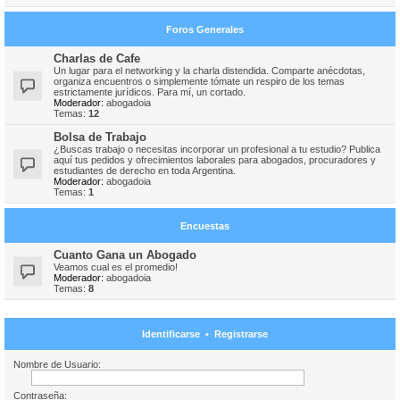
Foros Generales
Charlas de Cafe
Un lugar para el networking y la charla distendida. Comparte anécdotas,
organiza encuentros o simplemente tómate un respiro de los temas
estrictamente jurídicos. Para mí, un cortado.
Moderador:
abogadoia
Temas:
12
Bolsa de Trabajo
¿Buscas trabajo o necesitas incorporar un profesional a tu estudio? Publica
aquí tus pedidos y ofrecimientos laborales para abogados, procuradores y
estudiantes de derecho en toda Argentina.
Moderador:
abogadoia
Temas:
1
Encuestas
Cuanto Gana un Abogado
Veamos cual es el promedio!
Moderador:
abogadoia
Temas:
8
Identificarse
•
Registrarse
Nombre de Usuario:
Contraseña: