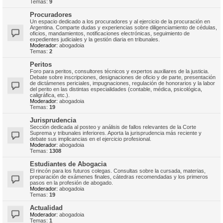
Temas:
9
Procuradores
Un espacio dedicado a los procuradores y al ejercicio de la procuración en
Argentina. Comparte dudas y experiencias sobre diligenciamiento de cédulas,
oficios, mandamientos, notificaciones electrónicas, seguimiento de
expedientes judiciales y la gestión diaria en tribunales.
Moderador:
abogadoia
Temas:
2
Peritos
Foro para peritos, consultores técnicos y expertos auxiliares de la justicia.
Debate sobre inscripciones, designaciones de oficio y de parte, presentación
de dictámenes periciales, impugnaciones, regulación de honorarios y la labor
del perito en las distintas especialidades (contable, médica, psicológica,
caligráfica, etc.).
Moderador:
abogadoia
Temas:
19
Jurisprudencia
Sección dedicada al posteo y análisis de fallos relevantes de la Corte
Suprema y tribunales inferiores. Aporta la jurisprudencia más reciente y
debate sus implicancias en el ejercicio profesional.
Moderador:
abogadoia
Temas:
1308
Estudiantes de Abogacia
El rincón para los futuros colegas. Consultas sobre la cursada, materias,
preparación de exámenes finales, cátedras recomendadas y los primeros
pasos en la profesión de abogado.
Moderador:
abogadoia
Temas:
19
Actualidad
Moderador:
abogadoia
Temas:
1