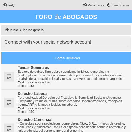
FAQ
Registrarse
Identificarse
FORO de ABOGADOS
Inicio
Índice general
Connect with your social network account
Foros Juridicos
Temas Generales
Espacio de debate libre sobre cuestiones jurídicas generales no
contempladas en otras categorías. Ideal para consultas interdisciplinarias,
análisis de la actualidad legal y temas transversales del derecho argentino.
Moderador:
abogadoia
Temas:
156
Derecho Laboral
Foro dedicado al Derecho del Trabajo y la Seguridad Social en Argentina.
Comparte y resuelve dudas sobre despidos, indemnizaciones, trabajo en
negro, ART, y la nueva legislación laboral.
Moderador:
abogadoia
Temas:
110
Derecho Comercial
¿Consultas sobre sociedades comerciales (S.A., S.R.L.), títulos de crédito,
concursos y quiebras? Este es el espacio para debatir sobre la normativa y
jurisprudencia del derecho mercantil argentino.