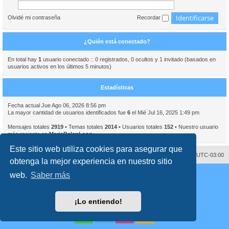
Olvidé mi contraseña
Recordar
¿Quién está conectado?
En total hay
1
usuario conectado :: 0 registrados, 0 ocultos y 1 invitado (basados en
usuarios activos en los últimos 5 minutos)
Estadísticas
Fecha actual Jue Ago 06, 2026 8:56 pm
La mayor cantidad de usuarios identificados fue
6
el Mié Jul 16, 2025 1:49 pm
Mensajes totales
2919
• Temas totales
2014
• Usuarios totales
152
• Nuestro usuario
más reciente es
MariaBelenLeon
Este sitio web utiliza cookies para asegurar que
Contáctenos
Borrar cookies
Todos los horarios son
UTC-03:00
obtenga la mejor experiencia en nuestro sitio
Desarrollado por
phpBB
® Forum Software © phpBB Limited
web.
Saber más
Traducción al español por
phpBB España
Director:
Dr. Sztarkman
- Diseñado por ©
Abogados Argentinos
2023
Privacidad
|
Condiciones
¡Lo entiendo!