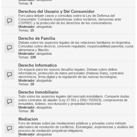
Temas:
9
Derechos del Usuario y Del Consumidor
Foro para debatir casos y consultas sobre la Ley de Defensa del
Consumidor. Comparte experiencias sobre reclamos, denuncias ante
COPREC y la protección de los derechos de los consumidores.
Moderador:
abogadoia
Temas:
15
Derecho de Familia
Debate sobre los aspectos legales de las relaciones familiares en Argentina.
Consultas sobre divorcio, convenio regulador, responsabilidad parental, cuota
alimentaria y filiación.
Moderador:
abogadoia
Temas:
109
Derecho Informatico
Un espacio para los nuevos desafíos legales. Debate sobre delitos
informáticos, protección de datos personales (Habeas Data), contratos
electrónicos, firma digital y la regulación de las nuevas tecnologías.
Moderador:
abogadoia
Temas:
18
Derecho Inmobiliario
Todo sobre los aspectos legales del mercado inmobiliario. Comparte dudas
sobre contratos de alquiler (Ley 27.551 y DNU 70/2023), compraventa de
inmuebles, boletos, escrituración y propiedad horizontal.
Moderador:
abogadoia
Temas:
35
Mediacion
Foro de debate sobre las mediaciones públicas y privadas como método
alternativo de resolución de conflictos. Estrategias, experiencias y análisis del
proceso de mediación prejudicial obligatoria.
Moderador:
abogadoia