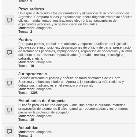
Temas:
9
Procuradores
Un espacio dedicado a los procuradores y al ejercicio de la procuración en
Argentina. Comparte dudas y experiencias sobre diligenciamiento de cédulas,
oficios, mandamientos, notificaciones electrónicas, seguimiento de
expedientes judiciales y la gestión diaria en tribunales.
Moderador:
abogadoia
Temas:
2
Peritos
Foro para peritos, consultores técnicos y expertos auxiliares de la justicia.
Debate sobre inscripciones, designaciones de oficio y de parte, presentación
de dictámenes periciales, impugnaciones, regulación de honorarios y la labor
del perito en las distintas especialidades (contable, médica, psicológica,
caligráfica, etc.).
Moderador:
abogadoia
Temas:
19
Jurisprudencia
Sección dedicada al posteo y análisis de fallos relevantes de la Corte
Suprema y tribunales inferiores. Aporta la jurisprudencia más reciente y
debate sus implicancias en el ejercicio profesional.
Moderador:
abogadoia
Temas:
1308
Estudiantes de Abogacia
El rincón para los futuros colegas. Consultas sobre la cursada, materias,
preparación de exámenes finales, cátedras recomendadas y los primeros
pasos en la profesión de abogado.
Moderador:
abogadoia
Temas:
19
Actualidad
Moderador:
abogadoia
Temas:
1