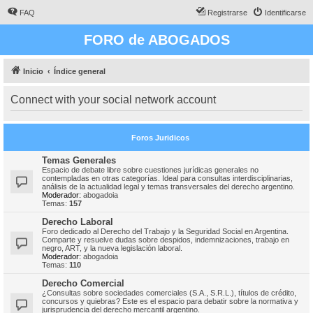
FAQ
Registrarse
Identificarse
FORO de ABOGADOS
Inicio
Índice general
Connect with your social network account
Foros Juridicos
Temas Generales
Espacio de debate libre sobre cuestiones jurídicas generales no
contempladas en otras categorías. Ideal para consultas interdisciplinarias,
análisis de la actualidad legal y temas transversales del derecho argentino.
Moderador:
abogadoia
Temas:
157
Derecho Laboral
Foro dedicado al Derecho del Trabajo y la Seguridad Social en Argentina.
Comparte y resuelve dudas sobre despidos, indemnizaciones, trabajo en
negro, ART, y la nueva legislación laboral.
Moderador:
abogadoia
Temas:
110
Derecho Comercial
¿Consultas sobre sociedades comerciales (S.A., S.R.L.), títulos de crédito,
concursos y quiebras? Este es el espacio para debatir sobre la normativa y
jurisprudencia del derecho mercantil argentino.