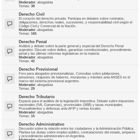
Moderador:
abogadoia
Temas:
38
Derecho Civil
El corazón del derecho privado. Participa en debates sobre contratos,
obligaciones, derechos reales, sucesiones, y responsabilidad civil según el
Código Civil y Comercial de la Nación.
Moderador:
abogadoia
Temas:
165
Derecho Penal
Análisis y debate sobre la parte general y especial del Derecho Penal
argentino. Discute sobre delitos, garantías constitucionales, procedimiento
penal y las últimas reformas legislativas en la materia.
Moderador:
abogadoia
Temas:
42
Derecho Previsional
Foro para abogados previsionalistas. Consultas sobre jubilaciones,
pensiones, reajustes de haberes, moratorias y trámites ante ANSES en el
marco del sistema previsional argentino.
Moderador:
abogadoia
Temas:
29
Derecho Tributario
Espacio para el análisis de la legislación impositiva. Debate sobre impuestos
nacionales (IVA, Ganancias), provinciales (IIBB) y tasas municipales.
Procedimientos y defensas ante AFIP y rentas locales.
Moderador:
abogadoia
Temas:
15
Derecho Administrativo
Discusión sobre la relación entre los ciudadanos y la Administración Pública.
Plantea tus dudas sobre empleo público, contrataciones del estado, amparos
y procedimiento administrativo en Argentina.
Moderador:
abogadoia