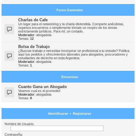
Foros Generales
Charlas de Cafe
Un lugar para el networking y la charla distendida. Comparte anécdotas,
organiza encuentros o simplemente tómate un respiro de los temas
estrictamente jurídicos. Para mí, un cortado.
Moderador:
abogadoia
Temas:
12
Bolsa de Trabajo
¿Buscas trabajo o necesitas incorporar un profesional a tu estudio? Publica
aquí tus pedidos y ofrecimientos laborales para abogados, procuradores y
estudiantes de derecho en toda Argentina.
Moderador:
abogadoia
Temas:
1
Encuestas
Cuanto Gana un Abogado
Veamos cual es el promedio!
Moderador:
abogadoia
Temas:
8
Identificarse
•
Registrarse
Nombre de Usuario:
Contraseña: