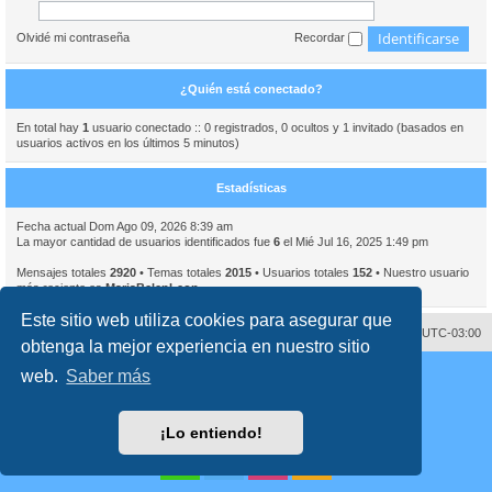
Olvidé mi contraseña
Recordar
¿Quién está conectado?
En total hay
1
usuario conectado :: 0 registrados, 0 ocultos y 1 invitado (basados en
usuarios activos en los últimos 5 minutos)
Estadísticas
Fecha actual Dom Ago 09, 2026 8:39 am
La mayor cantidad de usuarios identificados fue
6
el Mié Jul 16, 2025 1:49 pm
Mensajes totales
2920
• Temas totales
2015
• Usuarios totales
152
• Nuestro usuario
más reciente es
MariaBelenLeon
Este sitio web utiliza cookies para asegurar que
Contáctenos
Borrar cookies
Todos los horarios son
UTC-03:00
obtenga la mejor experiencia en nuestro sitio
Desarrollado por
phpBB
® Forum Software © phpBB Limited
web.
Saber más
Traducción al español por
phpBB España
Director:
Dr. Sztarkman
- Diseñado por ©
Abogados Argentinos
2023
Privacidad
|
Condiciones
¡Lo entiendo!