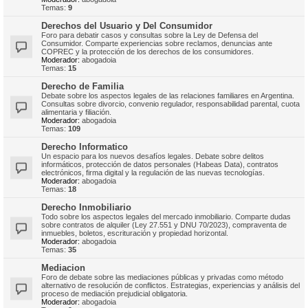
Temas:
9
Derechos del Usuario y Del Consumidor
Foro para debatir casos y consultas sobre la Ley de Defensa del
Consumidor. Comparte experiencias sobre reclamos, denuncias ante
COPREC y la protección de los derechos de los consumidores.
Moderador:
abogadoia
Temas:
15
Derecho de Familia
Debate sobre los aspectos legales de las relaciones familiares en Argentina.
Consultas sobre divorcio, convenio regulador, responsabilidad parental, cuota
alimentaria y filiación.
Moderador:
abogadoia
Temas:
109
Derecho Informatico
Un espacio para los nuevos desafíos legales. Debate sobre delitos
informáticos, protección de datos personales (Habeas Data), contratos
electrónicos, firma digital y la regulación de las nuevas tecnologías.
Moderador:
abogadoia
Temas:
18
Derecho Inmobiliario
Todo sobre los aspectos legales del mercado inmobiliario. Comparte dudas
sobre contratos de alquiler (Ley 27.551 y DNU 70/2023), compraventa de
inmuebles, boletos, escrituración y propiedad horizontal.
Moderador:
abogadoia
Temas:
35
Mediacion
Foro de debate sobre las mediaciones públicas y privadas como método
alternativo de resolución de conflictos. Estrategias, experiencias y análisis del
proceso de mediación prejudicial obligatoria.
Moderador:
abogadoia