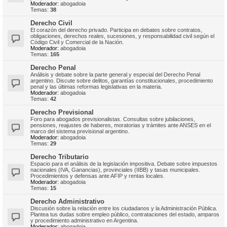
Moderador:
abogadoia
Temas:
38
Derecho Civil
El corazón del derecho privado. Participa en debates sobre contratos,
obligaciones, derechos reales, sucesiones, y responsabilidad civil según el
Código Civil y Comercial de la Nación.
Moderador:
abogadoia
Temas:
165
Derecho Penal
Análisis y debate sobre la parte general y especial del Derecho Penal
argentino. Discute sobre delitos, garantías constitucionales, procedimiento
penal y las últimas reformas legislativas en la materia.
Moderador:
abogadoia
Temas:
42
Derecho Previsional
Foro para abogados previsionalistas. Consultas sobre jubilaciones,
pensiones, reajustes de haberes, moratorias y trámites ante ANSES en el
marco del sistema previsional argentino.
Moderador:
abogadoia
Temas:
29
Derecho Tributario
Espacio para el análisis de la legislación impositiva. Debate sobre impuestos
nacionales (IVA, Ganancias), provinciales (IIBB) y tasas municipales.
Procedimientos y defensas ante AFIP y rentas locales.
Moderador:
abogadoia
Temas:
15
Derecho Administrativo
Discusión sobre la relación entre los ciudadanos y la Administración Pública.
Plantea tus dudas sobre empleo público, contrataciones del estado, amparos
y procedimiento administrativo en Argentina.
Moderador:
abogadoia