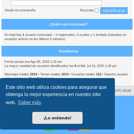
Olvidé mi contraseña
Recordar
¿Quién está conectado?
En total hay
1
usuario conectado :: 0 registrados, 0 ocultos y 1 invitado (basados en
usuarios activos en los últimos 5 minutos)
Estadísticas
Fecha actual Jue Ago 06, 2026 1:16 am
La mayor cantidad de usuarios identificados fue
6
el Mié Jul 16, 2025 1:49 pm
Mensajes totales
2919
• Temas totales
2014
• Usuarios totales
152
• Nuestro usuario
más reciente es
MariaBelenLeon
Este sitio web utiliza cookies para asegurar que
Contáctenos
Borrar cookies
Todos los horarios son
UTC-03:00
obtenga la mejor experiencia en nuestro sitio
Desarrollado por
phpBB
® Forum Software © phpBB Limited
web.
Saber más
Traducción al español por
phpBB España
Director:
Dr. Sztarkman
- Diseñado por ©
Abogados Argentinos
2023
Privacidad
|
Condiciones
¡Lo entiendo!