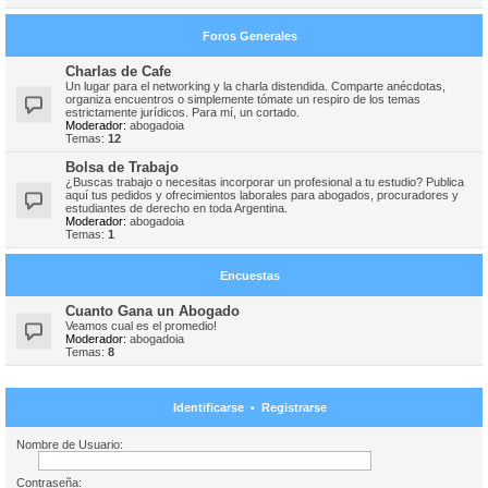
Foros Generales
Charlas de Cafe
Un lugar para el networking y la charla distendida. Comparte anécdotas,
organiza encuentros o simplemente tómate un respiro de los temas
estrictamente jurídicos. Para mí, un cortado.
Moderador:
abogadoia
Temas:
12
Bolsa de Trabajo
¿Buscas trabajo o necesitas incorporar un profesional a tu estudio? Publica
aquí tus pedidos y ofrecimientos laborales para abogados, procuradores y
estudiantes de derecho en toda Argentina.
Moderador:
abogadoia
Temas:
1
Encuestas
Cuanto Gana un Abogado
Veamos cual es el promedio!
Moderador:
abogadoia
Temas:
8
Identificarse
•
Registrarse
Nombre de Usuario:
Contraseña: