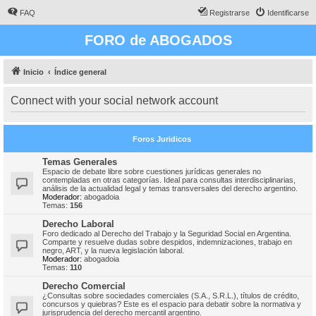
FAQ
Registrarse
Identificarse
FORO de ABOGADOS
Inicio
Índice general
Connect with your social network account
Foros Juridicos
Temas Generales
Espacio de debate libre sobre cuestiones jurídicas generales no
contempladas en otras categorías. Ideal para consultas interdisciplinarias,
análisis de la actualidad legal y temas transversales del derecho argentino.
Moderador:
abogadoia
Temas:
156
Derecho Laboral
Foro dedicado al Derecho del Trabajo y la Seguridad Social en Argentina.
Comparte y resuelve dudas sobre despidos, indemnizaciones, trabajo en
negro, ART, y la nueva legislación laboral.
Moderador:
abogadoia
Temas:
110
Derecho Comercial
¿Consultas sobre sociedades comerciales (S.A., S.R.L.), títulos de crédito,
concursos y quiebras? Este es el espacio para debatir sobre la normativa y
jurisprudencia del derecho mercantil argentino.