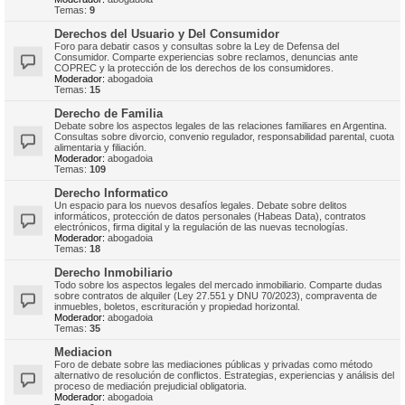
Temas:
9
Derechos del Usuario y Del Consumidor
Foro para debatir casos y consultas sobre la Ley de Defensa del
Consumidor. Comparte experiencias sobre reclamos, denuncias ante
COPREC y la protección de los derechos de los consumidores.
Moderador:
abogadoia
Temas:
15
Derecho de Familia
Debate sobre los aspectos legales de las relaciones familiares en Argentina.
Consultas sobre divorcio, convenio regulador, responsabilidad parental, cuota
alimentaria y filiación.
Moderador:
abogadoia
Temas:
109
Derecho Informatico
Un espacio para los nuevos desafíos legales. Debate sobre delitos
informáticos, protección de datos personales (Habeas Data), contratos
electrónicos, firma digital y la regulación de las nuevas tecnologías.
Moderador:
abogadoia
Temas:
18
Derecho Inmobiliario
Todo sobre los aspectos legales del mercado inmobiliario. Comparte dudas
sobre contratos de alquiler (Ley 27.551 y DNU 70/2023), compraventa de
inmuebles, boletos, escrituración y propiedad horizontal.
Moderador:
abogadoia
Temas:
35
Mediacion
Foro de debate sobre las mediaciones públicas y privadas como método
alternativo de resolución de conflictos. Estrategias, experiencias y análisis del
proceso de mediación prejudicial obligatoria.
Moderador:
abogadoia