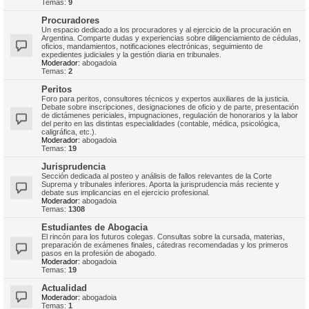
Temas:
9
Procuradores
Un espacio dedicado a los procuradores y al ejercicio de la procuración en
Argentina. Comparte dudas y experiencias sobre diligenciamiento de cédulas,
oficios, mandamientos, notificaciones electrónicas, seguimiento de
expedientes judiciales y la gestión diaria en tribunales.
Moderador:
abogadoia
Temas:
2
Peritos
Foro para peritos, consultores técnicos y expertos auxiliares de la justicia.
Debate sobre inscripciones, designaciones de oficio y de parte, presentación
de dictámenes periciales, impugnaciones, regulación de honorarios y la labor
del perito en las distintas especialidades (contable, médica, psicológica,
caligráfica, etc.).
Moderador:
abogadoia
Temas:
19
Jurisprudencia
Sección dedicada al posteo y análisis de fallos relevantes de la Corte
Suprema y tribunales inferiores. Aporta la jurisprudencia más reciente y
debate sus implicancias en el ejercicio profesional.
Moderador:
abogadoia
Temas:
1308
Estudiantes de Abogacia
El rincón para los futuros colegas. Consultas sobre la cursada, materias,
preparación de exámenes finales, cátedras recomendadas y los primeros
pasos en la profesión de abogado.
Moderador:
abogadoia
Temas:
19
Actualidad
Moderador:
abogadoia
Temas:
1