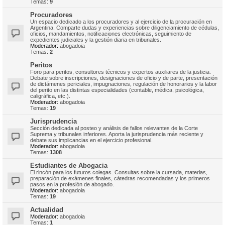
Temas:
9
Procuradores
Un espacio dedicado a los procuradores y al ejercicio de la procuración en
Argentina. Comparte dudas y experiencias sobre diligenciamiento de cédulas,
oficios, mandamientos, notificaciones electrónicas, seguimiento de
expedientes judiciales y la gestión diaria en tribunales.
Moderador:
abogadoia
Temas:
2
Peritos
Foro para peritos, consultores técnicos y expertos auxiliares de la justicia.
Debate sobre inscripciones, designaciones de oficio y de parte, presentación
de dictámenes periciales, impugnaciones, regulación de honorarios y la labor
del perito en las distintas especialidades (contable, médica, psicológica,
caligráfica, etc.).
Moderador:
abogadoia
Temas:
19
Jurisprudencia
Sección dedicada al posteo y análisis de fallos relevantes de la Corte
Suprema y tribunales inferiores. Aporta la jurisprudencia más reciente y
debate sus implicancias en el ejercicio profesional.
Moderador:
abogadoia
Temas:
1308
Estudiantes de Abogacia
El rincón para los futuros colegas. Consultas sobre la cursada, materias,
preparación de exámenes finales, cátedras recomendadas y los primeros
pasos en la profesión de abogado.
Moderador:
abogadoia
Temas:
19
Actualidad
Moderador:
abogadoia
Temas:
1