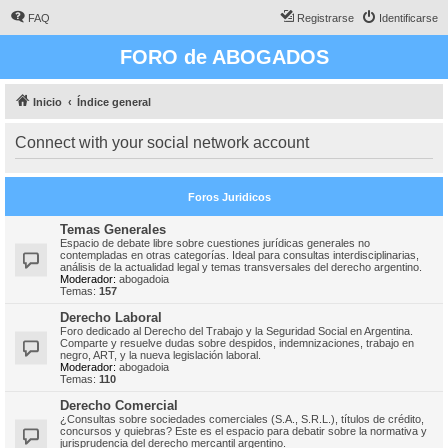
FAQ
Registrarse
Identificarse
FORO de ABOGADOS
Inicio
Índice general
Connect with your social network account
Foros Juridicos
Temas Generales
Espacio de debate libre sobre cuestiones jurídicas generales no
contempladas en otras categorías. Ideal para consultas interdisciplinarias,
análisis de la actualidad legal y temas transversales del derecho argentino.
Moderador:
abogadoia
Temas:
157
Derecho Laboral
Foro dedicado al Derecho del Trabajo y la Seguridad Social en Argentina.
Comparte y resuelve dudas sobre despidos, indemnizaciones, trabajo en
negro, ART, y la nueva legislación laboral.
Moderador:
abogadoia
Temas:
110
Derecho Comercial
¿Consultas sobre sociedades comerciales (S.A., S.R.L.), títulos de crédito,
concursos y quiebras? Este es el espacio para debatir sobre la normativa y
jurisprudencia del derecho mercantil argentino.