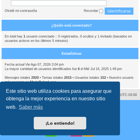
Olvidé mi contraseña
Recordar
¿Quién está conectado?
En total hay
1
usuario conectado :: 0 registrados, 0 ocultos y 1 invitado (basados en
usuarios activos en los últimos 5 minutos)
Estadísticas
Fecha actual Vie Ago 07, 2026 3:04 pm
La mayor cantidad de usuarios identificados fue
6
el Mié Jul 16, 2025 1:49 pm
Mensajes totales
2920
• Temas totales
2015
• Usuarios totales
152
• Nuestro usuario
más reciente es
MariaBelenLeon
Este sitio web utiliza cookies para asegurar que
Contáctenos
Borrar cookies
Todos los horarios son
UTC-03:00
obtenga la mejor experiencia en nuestro sitio
Desarrollado por
phpBB
® Forum Software © phpBB Limited
web.
Saber más
Traducción al español por
phpBB España
Director:
Dr. Sztarkman
- Diseñado por ©
Abogados Argentinos
2023
Privacidad
|
Condiciones
¡Lo entiendo!