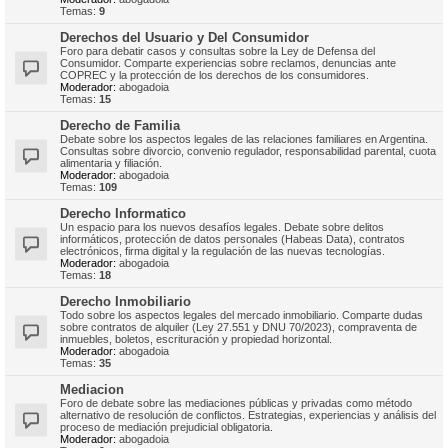
Temas:
9
Derechos del Usuario y Del Consumidor
Foro para debatir casos y consultas sobre la Ley de Defensa del
Consumidor. Comparte experiencias sobre reclamos, denuncias ante
COPREC y la protección de los derechos de los consumidores.
Moderador:
abogadoia
Temas:
15
Derecho de Familia
Debate sobre los aspectos legales de las relaciones familiares en Argentina.
Consultas sobre divorcio, convenio regulador, responsabilidad parental, cuota
alimentaria y filiación.
Moderador:
abogadoia
Temas:
109
Derecho Informatico
Un espacio para los nuevos desafíos legales. Debate sobre delitos
informáticos, protección de datos personales (Habeas Data), contratos
electrónicos, firma digital y la regulación de las nuevas tecnologías.
Moderador:
abogadoia
Temas:
18
Derecho Inmobiliario
Todo sobre los aspectos legales del mercado inmobiliario. Comparte dudas
sobre contratos de alquiler (Ley 27.551 y DNU 70/2023), compraventa de
inmuebles, boletos, escrituración y propiedad horizontal.
Moderador:
abogadoia
Temas:
35
Mediacion
Foro de debate sobre las mediaciones públicas y privadas como método
alternativo de resolución de conflictos. Estrategias, experiencias y análisis del
proceso de mediación prejudicial obligatoria.
Moderador:
abogadoia