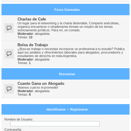
Foros Generales
Charlas de Cafe
Un lugar para el networking y la charla distendida. Comparte anécdotas,
organiza encuentros o simplemente tómate un respiro de los temas
estrictamente jurídicos. Para mí, un cortado.
Moderador:
abogadoia
Temas:
12
Bolsa de Trabajo
¿Buscas trabajo o necesitas incorporar un profesional a tu estudio? Publica
aquí tus pedidos y ofrecimientos laborales para abogados, procuradores y
estudiantes de derecho en toda Argentina.
Moderador:
abogadoia
Temas:
1
Encuestas
Cuanto Gana un Abogado
Veamos cual es el promedio!
Moderador:
abogadoia
Temas:
8
Identificarse
•
Registrarse
Nombre de Usuario:
Contraseña: