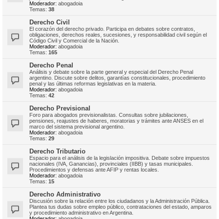
Moderador:
abogadoia
Temas:
38
Derecho Civil
El corazón del derecho privado. Participa en debates sobre contratos,
obligaciones, derechos reales, sucesiones, y responsabilidad civil según el
Código Civil y Comercial de la Nación.
Moderador:
abogadoia
Temas:
165
Derecho Penal
Análisis y debate sobre la parte general y especial del Derecho Penal
argentino. Discute sobre delitos, garantías constitucionales, procedimiento
penal y las últimas reformas legislativas en la materia.
Moderador:
abogadoia
Temas:
42
Derecho Previsional
Foro para abogados previsionalistas. Consultas sobre jubilaciones,
pensiones, reajustes de haberes, moratorias y trámites ante ANSES en el
marco del sistema previsional argentino.
Moderador:
abogadoia
Temas:
29
Derecho Tributario
Espacio para el análisis de la legislación impositiva. Debate sobre impuestos
nacionales (IVA, Ganancias), provinciales (IIBB) y tasas municipales.
Procedimientos y defensas ante AFIP y rentas locales.
Moderador:
abogadoia
Temas:
15
Derecho Administrativo
Discusión sobre la relación entre los ciudadanos y la Administración Pública.
Plantea tus dudas sobre empleo público, contrataciones del estado, amparos
y procedimiento administrativo en Argentina.
Moderador:
abogadoia