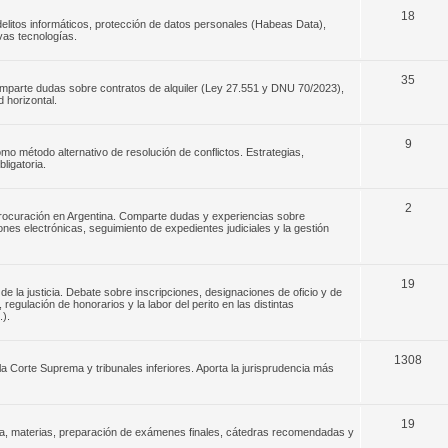
18
elitos informáticos, protección de datos personales (Habeas Data),
evas tecnologías.
35
omparte dudas sobre contratos de alquiler (Ley 27.551 y DNU 70/2023),
 horizontal.
9
o método alternativo de resolución de conflictos. Estrategias,
ligatoria.
2
 procuración en Argentina. Comparte dudas y experiencias sobre
ones electrónicas, seguimiento de expedientes judiciales y la gestión
19
de la justicia. Debate sobre inscripciones, designaciones de oficio y de
egulación de honorarios y la labor del perito en las distintas
.).
1308
la Corte Suprema y tribunales inferiores. Aporta la jurisprudencia más
19
ada, materias, preparación de exámenes finales, cátedras recomendadas y