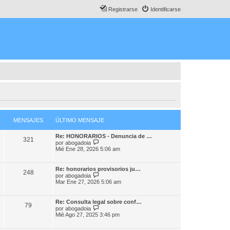
Registrarse
Identificarse
MENSAJES
ÚLTIMO MENSAJE
Re: HONORARIOS - Denuncia de …
321
V
por
abogadoia
e
Mié Ene 28, 2026 5:06 am
r
ú
l
Re: honorarios provisorios ju…
248
t
V
por
abogadoia
i
e
Mar Ene 27, 2026 5:06 am
m
r
o
ú
m
l
Re: Consulta legal sobre conf…
e
79
t
V
por
abogadoia
n
i
e
Mié Ago 27, 2025 3:46 pm
s
m
r
a
o
ú
j