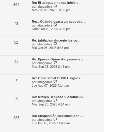
m
l
e
Re: El abogado nunca inicio e…
e
369
t
V
por
abogadoia
n
i
e
Mar Dic 09, 2025 10:36 pm
s
m
r
a
o
ú
j
m
l
e
Re: ¿Cuándo usar a un abogado…
e
73
t
V
por
abogadoia
n
i
e
Dom Oct 19, 2025 3:26 pm
s
m
r
a
o
ú
j
m
l
e
Re: jubilacion docente ips co…
e
52
t
V
por
abogadoia
n
i
e
Mié Oct 08, 2025 8:36 pm
s
m
r
a
o
ú
j
m
l
e
Re: Кракен Onion Актуальное з…
e
31
t
V
por
abogadoia
n
i
e
Mar Sep 23, 2025 2:48 pm
s
m
r
a
o
ú
j
m
l
e
Re: Obra Social OBSBA sigue c…
e
16
t
V
por
abogadoia
n
i
e
Jue Ago 07, 2025 4:14 pm
s
m
r
a
o
ú
j
m
l
e
Re: Kraken Зеркало :Безопасны…
e
19
t
V
por
abogadoia
n
i
e
Mar Sep 23, 2025 4:14 am
s
m
r
a
o
ú
j
m
l
e
Re: Suspensión audiencia por …
e
286
t
V
por
abogadoia
n
i
e
Lun Dic 15, 2025 11:46 am
s
m
r
a
o
ú
j