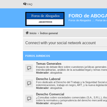
FAQ
FORO de ABOG
Foros de Abogados .::. Portal de 
Inicio
Índice general
Connect with your social network account
FOROS JURIDICOS
Temas Generales
Espacio de debate libre sobre cuestiones jurídicas generales
interdisciplinarias, análisis de la actualidad legal y temas tr
Moderador:
abogadoia
Derecho Laboral
Foro dedicado al Derecho del Trabajo y la Seguridad Social 
indemnizaciones, trabajo en negro, ART, y la nueva legislación
Moderador:
abogadoia
Derecho Comercial
¿Consultas sobre sociedades comerciales (S.A., S.R.L.), títu
sobre la normativa y jurisprudencia del derecho mercantil arg
Moderador:
abogadoia