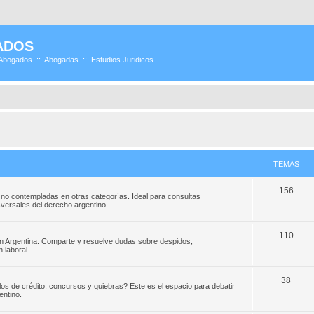
ADOS
Abogados .::. Abogadas .::. Estudios Juridicos
TEMAS
156
 no contempladas en otras categorías. Ideal para consultas
ansversales del derecho argentino.
110
en Argentina. Comparte y resuelve dudas sobre despidos,
 laboral.
38
los de crédito, concursos y quiebras? Este es el espacio para debatir
entino.