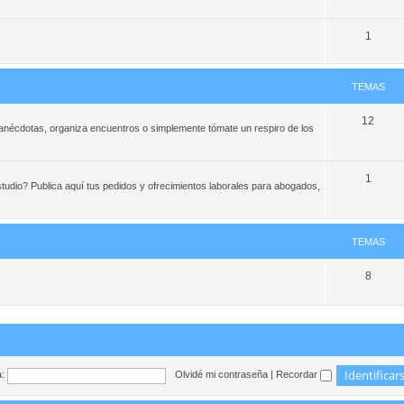
1
TEMAS
12
e anécdotas, organiza encuentros o simplemente tómate un respiro de los
1
studio? Publica aquí tus pedidos y ofrecimientos laborales para abogados,
TEMAS
8
:
Olvidé mi contraseña
|
Recordar