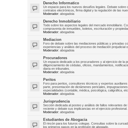
Derecho Informatico
Un espacio para los nuevos desafíos legales. Debate sobre d
contratos electrónicos, firma digital y la regulación de las nu
Moderador:
abogadoia
Derecho Inmobiliario
Todo sobre los aspectos legales del mercado inmobiliario. C
compraventa de inmuebles, boletos, escrituración y propiedad
Moderador:
abogadoia
Mediacion
Foro de debate sobre las mediaciones públicas y privadas com
experiencias y análisis del proceso de mediación prejudicial ob
Moderador:
abogadoia
Procuradores
Un espacio dedicado a los procuradores y al ejercicio de la
diligenciamiento de cédulas, oficios, mandamientos, notificaci
diaria en tribunales.
Moderador:
abogadoia
Peritos
Foro para peritos, consultores técnicos y expertos auxiliares 
parte, presentación de dictámenes periciales, impugnaciones, r
especialidades (contable, médica, psicológica, caligráfica, etc
Moderador:
abogadoia
Jurisprudencia
Sección dedicada al posteo y análisis de fallos relevantes de 
reciente y debate sus implicancias en el ejercicio profesional.
Moderador:
abogadoia
Estudiantes de Abogacia
El rincón para los futuros colegas. Consultas sobre la curs
los primeros pasos en la profesión de abogado.