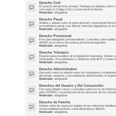
Derecho Civil
El corazón del derecho privado. Participa en debates sobre c
civil según el Código Civil y Comercial de la Nación.
Moderador:
abogadoia
Derecho Penal
Análisis y debate sobre la parte general y especial del Derech
procedimiento penal y las últimas reformas legislativas en la 
Moderador:
abogadoia
Derecho Previsional
Foro para abogados previsionalistas. Consultas sobre jubilac
ANSES en el marco del sistema previsional argentino.
Moderador:
abogadoia
Derecho Tributario
Espacio para el análisis de la legislación impositiva. Debate
municipales. Procedimientos y defensas ante AFIP y rentas l
Moderador:
abogadoia
Derecho Administrativo
Discusión sobre la relación entre los ciudadanos y la Admini
del estado, amparos y procedimiento administrativo en Argent
Moderador:
abogadoia
Derechos del Usuario y Del Consumidor
Foro para debatir casos y consultas sobre la Ley de Defen
ante COPREC y la protección de los derechos de los consum
Moderador:
abogadoia
Derecho de Familia
Debate sobre los aspectos legales de las relaciones familiare
responsabilidad parental, cuota alimentaria y filiación.
Moderador:
abogadoia