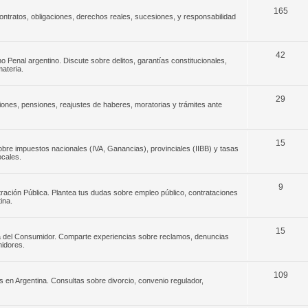
165
ontratos, obligaciones, derechos reales, sucesiones, y responsabilidad
42
o Penal argentino. Discute sobre delitos, garantías constitucionales,
materia.
29
iones, pensiones, reajustes de haberes, moratorias y trámites ante
15
 sobre impuestos nacionales (IVA, Ganancias), provinciales (IIBB) y tasas
ocales.
9
stración Pública. Plantea tus dudas sobre empleo público, contrataciones
ina.
15
sa del Consumidor. Comparte experiencias sobre reclamos, denuncias
idores.
109
s en Argentina. Consultas sobre divorcio, convenio regulador,