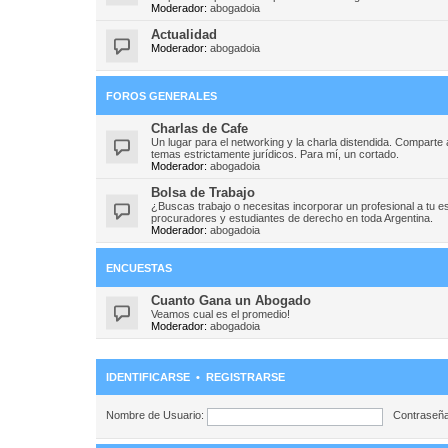
Moderador:
abogadoia
Actualidad
Moderador:
abogadoia
FOROS GENERALES
Charlas de Cafe
Un lugar para el networking y la charla distendida. Compart
temas estrictamente jurídicos. Para mí, un cortado.
Moderador:
abogadoia
Bolsa de Trabajo
¿Buscas trabajo o necesitas incorporar un profesional a tu e
procuradores y estudiantes de derecho en toda Argentina.
Moderador:
abogadoia
ENCUESTAS
Cuanto Gana un Abogado
Veamos cual es el promedio!
Moderador:
abogadoia
IDENTIFICARSE
•
REGISTRARSE
Nombre de Usuario:
Contraseña