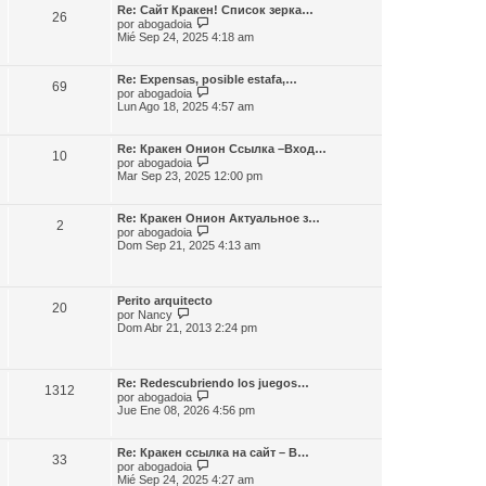
m
l
e
Re: Сайт Кракен! Список зерка…
e
26
t
V
por
abogadoia
n
i
e
Mié Sep 24, 2025 4:18 am
s
m
r
a
o
ú
j
m
l
e
Re: Expensas, posible estafa,…
e
69
t
V
por
abogadoia
n
i
e
Lun Ago 18, 2025 4:57 am
s
m
r
a
o
ú
j
m
l
e
Re: Кракен Онион Ссылка –Вход…
e
10
t
V
por
abogadoia
n
i
e
Mar Sep 23, 2025 12:00 pm
s
m
r
a
o
ú
j
m
l
e
Re: Кракен Онион Актуальное з…
e
2
t
V
por
abogadoia
n
i
e
Dom Sep 21, 2025 4:13 am
s
m
r
a
o
ú
j
m
l
e
e
t
Perito arquitecto
n
20
i
V
por
Nancy
s
m
e
Dom Abr 21, 2013 2:24 pm
a
o
r
j
m
ú
e
e
l
n
t
Re: Redescubriendo los juegos…
s
1312
i
V
por
abogadoia
a
m
e
Jue Ene 08, 2026 4:56 pm
j
o
r
e
m
ú
e
l
Re: Кракен ссылка на сайт – В…
n
33
t
V
por
abogadoia
s
i
e
Mié Sep 24, 2025 4:27 am
a