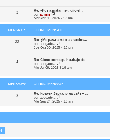
m
r
j
o
ú
e
m
l
Re: «Fue a matarme», dijo el …
e
2
t
V
por
admin
n
i
e
Mar Abr 30, 2024 7:53 am
s
m
r
a
o
ú
j
m
l
MENSAJES
ÚLTIMO MENSAJE
e
e
t
n
i
s
Re: ¿Me pasa a mí o a ustedes…
m
33
a
V
por
abogadoia
o
j
e
Jue Oct 30, 2025 4:16 pm
m
e
r
e
ú
n
l
s
Re: Cómo conseguir trabajo de…
4
t
a
V
por
abogadoia
i
j
e
Mié Jul 09, 2025 8:16 am
m
e
r
o
ú
m
l
e
t
MENSAJES
ÚLTIMO MENSAJE
n
i
s
m
a
o
Re: Кракен Зеркало на сайт – …
8
j
m
V
por
abogadoia
e
e
e
Mié Sep 24, 2025 4:16 am
n
r
s
ú
a
l
j
t
e
i
m
o
m
e
n