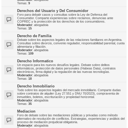
Temas:
9
Derechos del Usuario y Del Consumidor
Foro para debatir casos y consultas sobre la Ley de Defensa del
Consumidor. Comparte experiencias sobre reclamos, denuncias ante
COPREC y la protección de los derechos de los consumidores.
Moderador:
abogadoia
Temas:
15
Derecho de Familia
Debate sobre los aspectos legales de las relaciones familiares en Argentina.
Consultas sobre divorcio, convenio regulador, responsabilidad parental, cuota
alimentaria y filiación.
Moderador:
abogadoia
Temas:
109
Derecho Informatico
Un espacio para los nuevos desafíos legales. Debate sobre delitos
informáticos, protección de datos personales (Habeas Data), contratos
electrónicos, firma digital y la regulación de las nuevas tecnologías.
Moderador:
abogadoia
Temas:
18
Derecho Inmobiliario
Todo sobre los aspectos legales del mercado inmobiliario. Comparte dudas
sobre contratos de alquiler (Ley 27.551 y DNU 70/2023), compraventa de
inmuebles, boletos, escrituración y propiedad horizontal.
Moderador:
abogadoia
Temas:
35
Mediacion
Foro de debate sobre las mediaciones públicas y privadas como método
alternativo de resolución de conflictos. Estrategias, experiencias y análisis del
proceso de mediación prejudicial obligatoria.
Moderador:
abogadoia