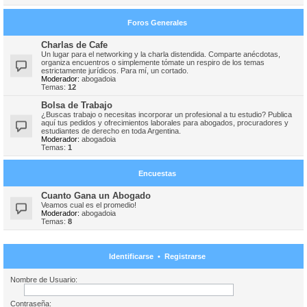
Foros Generales
Charlas de Cafe
Un lugar para el networking y la charla distendida. Comparte anécdotas,
organiza encuentros o simplemente tómate un respiro de los temas
estrictamente jurídicos. Para mí, un cortado.
Moderador:
abogadoia
Temas:
12
Bolsa de Trabajo
¿Buscas trabajo o necesitas incorporar un profesional a tu estudio? Publica
aquí tus pedidos y ofrecimientos laborales para abogados, procuradores y
estudiantes de derecho en toda Argentina.
Moderador:
abogadoia
Temas:
1
Encuestas
Cuanto Gana un Abogado
Veamos cual es el promedio!
Moderador:
abogadoia
Temas:
8
Identificarse
•
Registrarse
Nombre de Usuario:
Contraseña: