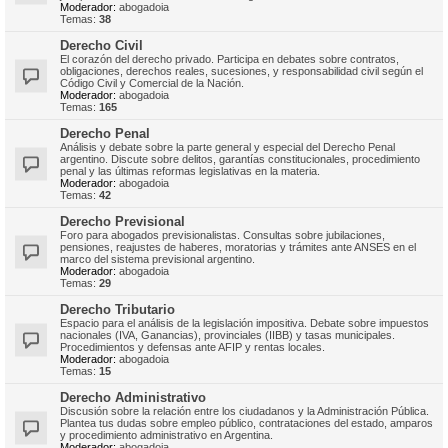
Moderador:
abogadoia
Temas:
38
Derecho Civil
El corazón del derecho privado. Participa en debates sobre contratos,
obligaciones, derechos reales, sucesiones, y responsabilidad civil según el
Código Civil y Comercial de la Nación.
Moderador:
abogadoia
Temas:
165
Derecho Penal
Análisis y debate sobre la parte general y especial del Derecho Penal
argentino. Discute sobre delitos, garantías constitucionales, procedimiento
penal y las últimas reformas legislativas en la materia.
Moderador:
abogadoia
Temas:
42
Derecho Previsional
Foro para abogados previsionalistas. Consultas sobre jubilaciones,
pensiones, reajustes de haberes, moratorias y trámites ante ANSES en el
marco del sistema previsional argentino.
Moderador:
abogadoia
Temas:
29
Derecho Tributario
Espacio para el análisis de la legislación impositiva. Debate sobre impuestos
nacionales (IVA, Ganancias), provinciales (IIBB) y tasas municipales.
Procedimientos y defensas ante AFIP y rentas locales.
Moderador:
abogadoia
Temas:
15
Derecho Administrativo
Discusión sobre la relación entre los ciudadanos y la Administración Pública.
Plantea tus dudas sobre empleo público, contrataciones del estado, amparos
y procedimiento administrativo en Argentina.
Moderador:
abogadoia