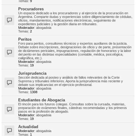
Temas:
9
Procuradores
Un espacio dedicado a los procuradores y al ejercicio de la procuración en
Argentina. Comparte dudas y experiencias sobre diligenciamiento de cédulas,
oficios, mandamientos, notificaciones electrónicas, seguimiento de
expedientes judiciales y la gestión diaria en tribunales.
Moderador:
abogadoia
Temas:
2
Peritos
Foro para peritos, consultores técnicos y expertos auxiliares de la justicia.
Debate sobre inscripciones, designaciones de oficio y de parte, presentación
de dictámenes periciales, impugnaciones, regulación de honorarios y la labor
del perito en las distintas especialidades (contable, médica, psicológica,
caligráfica, etc.).
Moderador:
abogadoia
Temas:
19
Jurisprudencia
Sección dedicada al posteo y análisis de fallos relevantes de la Corte
Suprema y tribunales inferiores. Aporta la jurisprudencia más reciente y
debate sus implicancias en el ejercicio profesional.
Moderador:
abogadoia
Temas:
1308
Estudiantes de Abogacia
El rincón para los futuros colegas. Consultas sobre la cursada, materias,
preparación de exámenes finales, cátedras recomendadas y los primeros
pasos en la profesión de abogado.
Moderador:
abogadoia
Temas:
19
Actualidad
Moderador:
abogadoia
Temas:
1