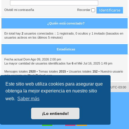
Olvidé mi contraseña
Recordar
¿Quién está conectado?
En total hay
2
usuarios conectados :: 1 registrado, 0 ocultos y 1 invitado (basados en
usuarios activos en los últimos 5 minutos)
Estadísticas
Fecha actual Dom Ago 09, 2026 2:00 pm
La mayor cantidad de usuarios identificados fue
6
el Mié Jul 16, 2025 1:49 pm
Mensajes totales
2920
• Temas totales
2015
• Usuarios totales
152
• Nuestro usuario
más reciente es
MariaBelenLeon
Este sitio web utiliza cookies para asegurar que
Contáctenos
Borrar cookies
Todos los horarios son
UTC-03:00
obtenga la mejor experiencia en nuestro sitio
Desarrollado por
phpBB
® Forum Software © phpBB Limited
web.
Saber más
Traducción al español por
phpBB España
Director:
Dr. Sztarkman
- Diseñado por ©
Abogados Argentinos
2023
Privacidad
|
Condiciones
¡Lo entiendo!