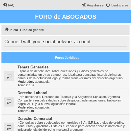
FAQ
Registrarse
Identificarse
FORO de ABOGADOS
Inicio
Índice general
Connect with your social network account
Foros Juridicos
Temas Generales
Espacio de debate libre sobre cuestiones jurídicas generales no
contempladas en otras categorías. Ideal para consultas interdisciplinarias,
análisis de la actualidad legal y temas transversales del derecho argentino.
Moderador:
abogadoia
Temas:
157
Derecho Laboral
Foro dedicado al Derecho del Trabajo y la Seguridad Social en Argentina.
Comparte y resuelve dudas sobre despidos, indemnizaciones, trabajo en
negro, ART, y la nueva legislación laboral.
Moderador:
abogadoia
Temas:
110
Derecho Comercial
¿Consultas sobre sociedades comerciales (S.A., S.R.L.), títulos de crédito,
concursos y quiebras? Este es el espacio para debatir sobre la normativa y
jurisprudencia del derecho mercantil argentino.