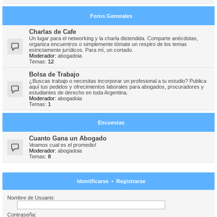
Foros Generales
Charlas de Cafe
Un lugar para el networking y la charla distendida. Comparte anécdotas,
organiza encuentros o simplemente tómate un respiro de los temas
estrictamente jurídicos. Para mí, un cortado.
Moderador:
abogadoia
Temas:
12
Bolsa de Trabajo
¿Buscas trabajo o necesitas incorporar un profesional a tu estudio? Publica
aquí tus pedidos y ofrecimientos laborales para abogados, procuradores y
estudiantes de derecho en toda Argentina.
Moderador:
abogadoia
Temas:
1
Encuestas
Cuanto Gana un Abogado
Veamos cual es el promedio!
Moderador:
abogadoia
Temas:
8
Identificarse
•
Registrarse
Nombre de Usuario:
Contraseña: