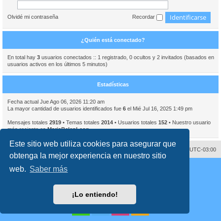
Olvidé mi contraseña
Recordar
¿Quién está conectado?
En total hay
3
usuarios conectados :: 1 registrado, 0 ocultos y 2 invitados (basados en
usuarios activos en los últimos 5 minutos)
Estadísticas
Fecha actual Jue Ago 06, 2026 11:20 am
La mayor cantidad de usuarios identificados fue
6
el Mié Jul 16, 2025 1:49 pm
Mensajes totales
2919
• Temas totales
2014
• Usuarios totales
152
• Nuestro usuario
más reciente es
MariaBelenLeon
Este sitio web utiliza cookies para asegurar que
Contáctenos
Borrar cookies
Todos los horarios son
UTC-03:00
obtenga la mejor experiencia en nuestro sitio
Desarrollado por
phpBB
® Forum Software © phpBB Limited
web.
Saber más
Traducción al español por
phpBB España
Director:
Dr. Sztarkman
- Diseñado por ©
Abogados Argentinos
2023
Privacidad
|
Condiciones
¡Lo entiendo!