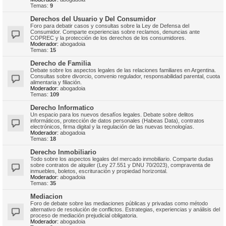
Temas:
9
Derechos del Usuario y Del Consumidor
Foro para debatir casos y consultas sobre la Ley de Defensa del
Consumidor. Comparte experiencias sobre reclamos, denuncias ante
COPREC y la protección de los derechos de los consumidores.
Moderador:
abogadoia
Temas:
15
Derecho de Familia
Debate sobre los aspectos legales de las relaciones familiares en Argentina.
Consultas sobre divorcio, convenio regulador, responsabilidad parental, cuota
alimentaria y filiación.
Moderador:
abogadoia
Temas:
109
Derecho Informatico
Un espacio para los nuevos desafíos legales. Debate sobre delitos
informáticos, protección de datos personales (Habeas Data), contratos
electrónicos, firma digital y la regulación de las nuevas tecnologías.
Moderador:
abogadoia
Temas:
18
Derecho Inmobiliario
Todo sobre los aspectos legales del mercado inmobiliario. Comparte dudas
sobre contratos de alquiler (Ley 27.551 y DNU 70/2023), compraventa de
inmuebles, boletos, escrituración y propiedad horizontal.
Moderador:
abogadoia
Temas:
35
Mediacion
Foro de debate sobre las mediaciones públicas y privadas como método
alternativo de resolución de conflictos. Estrategias, experiencias y análisis del
proceso de mediación prejudicial obligatoria.
Moderador:
abogadoia