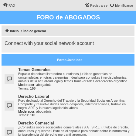
FAQ
Registrarse
Identificarse
FORO de ABOGADOS
Inicio
Índice general
Connect with your social network account
Foros Juridicos
Temas Generales
Espacio de debate libre sobre cuestiones jurídicas generales no
contempladas en otras categorías. Ideal para consultas interdisciplinarias,
análisis de la actualidad legal y temas transversales del derecho argentino.
Moderador:
abogadoia
Temas:
156
Derecho Laboral
Foro dedicado al Derecho del Trabajo y la Seguridad Social en Argentina.
Comparte y resuelve dudas sobre despidos, indemnizaciones, trabajo en
negro, ART, y la nueva legislación laboral.
Moderador:
abogadoia
Temas:
110
Derecho Comercial
¿Consultas sobre sociedades comerciales (S.A., S.R.L.), títulos de crédito,
concursos y quiebras? Este es el espacio para debatir sobre la normativa y
jurisprudencia del derecho mercantil argentino.