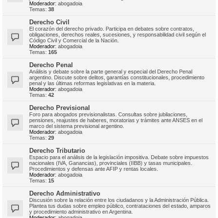
Moderador:
abogadoia
Temas:
38
Derecho Civil
El corazón del derecho privado. Participa en debates sobre contratos,
obligaciones, derechos reales, sucesiones, y responsabilidad civil según el
Código Civil y Comercial de la Nación.
Moderador:
abogadoia
Temas:
165
Derecho Penal
Análisis y debate sobre la parte general y especial del Derecho Penal
argentino. Discute sobre delitos, garantías constitucionales, procedimiento
penal y las últimas reformas legislativas en la materia.
Moderador:
abogadoia
Temas:
42
Derecho Previsional
Foro para abogados previsionalistas. Consultas sobre jubilaciones,
pensiones, reajustes de haberes, moratorias y trámites ante ANSES en el
marco del sistema previsional argentino.
Moderador:
abogadoia
Temas:
29
Derecho Tributario
Espacio para el análisis de la legislación impositiva. Debate sobre impuestos
nacionales (IVA, Ganancias), provinciales (IIBB) y tasas municipales.
Procedimientos y defensas ante AFIP y rentas locales.
Moderador:
abogadoia
Temas:
15
Derecho Administrativo
Discusión sobre la relación entre los ciudadanos y la Administración Pública.
Plantea tus dudas sobre empleo público, contrataciones del estado, amparos
y procedimiento administrativo en Argentina.
Moderador:
abogadoia