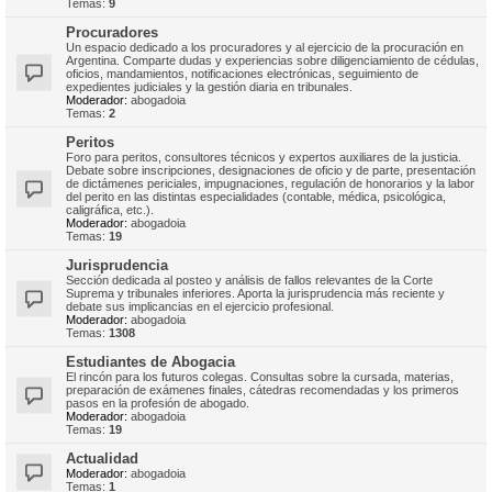
Temas:
9
Procuradores
Un espacio dedicado a los procuradores y al ejercicio de la procuración en
Argentina. Comparte dudas y experiencias sobre diligenciamiento de cédulas,
oficios, mandamientos, notificaciones electrónicas, seguimiento de
expedientes judiciales y la gestión diaria en tribunales.
Moderador:
abogadoia
Temas:
2
Peritos
Foro para peritos, consultores técnicos y expertos auxiliares de la justicia.
Debate sobre inscripciones, designaciones de oficio y de parte, presentación
de dictámenes periciales, impugnaciones, regulación de honorarios y la labor
del perito en las distintas especialidades (contable, médica, psicológica,
caligráfica, etc.).
Moderador:
abogadoia
Temas:
19
Jurisprudencia
Sección dedicada al posteo y análisis de fallos relevantes de la Corte
Suprema y tribunales inferiores. Aporta la jurisprudencia más reciente y
debate sus implicancias en el ejercicio profesional.
Moderador:
abogadoia
Temas:
1308
Estudiantes de Abogacia
El rincón para los futuros colegas. Consultas sobre la cursada, materias,
preparación de exámenes finales, cátedras recomendadas y los primeros
pasos en la profesión de abogado.
Moderador:
abogadoia
Temas:
19
Actualidad
Moderador:
abogadoia
Temas:
1