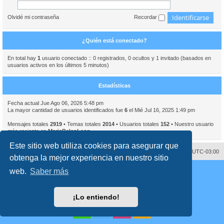
Olvidé mi contraseña
Recordar
¿Quién está conectado?
En total hay
1
usuario conectado :: 0 registrados, 0 ocultos y 1 invitado (basados en
usuarios activos en los últimos 5 minutos)
Estadísticas
Fecha actual Jue Ago 06, 2026 5:48 pm
La mayor cantidad de usuarios identificados fue
6
el Mié Jul 16, 2025 1:49 pm
Mensajes totales
2919
• Temas totales
2014
• Usuarios totales
152
• Nuestro usuario
más reciente es
MariaBelenLeon
Este sitio web utiliza cookies para asegurar que
Contáctenos
Borrar cookies
Todos los horarios son
UTC-03:00
obtenga la mejor experiencia en nuestro sitio
Desarrollado por
phpBB
® Forum Software © phpBB Limited
web.
Saber más
Traducción al español por
phpBB España
Director:
Dr. Sztarkman
- Diseñado por ©
Abogados Argentinos
2023
Privacidad
|
Condiciones
¡Lo entiendo!