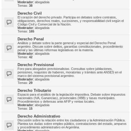
Moderador:
abogadoia
Temas:
38
Derecho Civil
El corazón del derecho privado. Participa en debates sobre contratos,
obligaciones, derechos reales, sucesiones, y responsabilidad civil según el
Código Civil y Comercial de la Nación.
Moderador:
abogadoia
Temas:
165
Derecho Penal
Análisis y debate sobre la parte general y especial del Derecho Penal
argentino. Discute sobre delitos, garantías constitucionales, procedimiento
penal y las últimas reformas legislativas en la materia.
Moderador:
abogadoia
Temas:
42
Derecho Previsional
Foro para abogados previsionalistas. Consultas sobre jubilaciones,
pensiones, reajustes de haberes, moratorias y trámites ante ANSES en el
marco del sistema previsional argentino.
Moderador:
abogadoia
Temas:
29
Derecho Tributario
Espacio para el análisis de la legislación impositiva. Debate sobre impuestos
nacionales (IVA, Ganancias), provinciales (IIBB) y tasas municipales.
Procedimientos y defensas ante AFIP y rentas locales.
Moderador:
abogadoia
Temas:
15
Derecho Administrativo
Discusión sobre la relación entre los ciudadanos y la Administración Pública.
Plantea tus dudas sobre empleo público, contrataciones del estado, amparos
y procedimiento administrativo en Argentina.
Moderador:
abogadoia