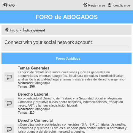
FAQ
Registrarse
Identificarse
FORO de ABOGADOS
Inicio
Índice general
Connect with your social network account
Foros Juridicos
Temas Generales
Espacio de debate libre sobre cuestiones jurídicas generales no
contempladas en otras categorías. Ideal para consultas interdisciplinarias,
análisis de la actualidad legal y temas transversales del derecho argentino.
Moderador:
abogadoia
Temas:
156
Derecho Laboral
Foro dedicado al Derecho del Trabajo y la Seguridad Social en Argentina.
Comparte y resuelve dudas sobre despidos, indemnizaciones, trabajo en
negro, ART, y la nueva legislación laboral.
Moderador:
abogadoia
Temas:
110
Derecho Comercial
¿Consultas sobre sociedades comerciales (S.A., S.R.L.), títulos de crédito,
concursos y quiebras? Este es el espacio para debatir sobre la normativa y
jurisprudencia del derecho mercantil argentino.