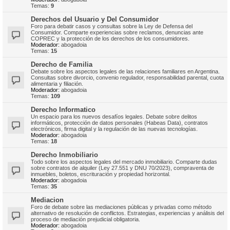
Temas:
9
Derechos del Usuario y Del Consumidor
Foro para debatir casos y consultas sobre la Ley de Defensa del
Consumidor. Comparte experiencias sobre reclamos, denuncias ante
COPREC y la protección de los derechos de los consumidores.
Moderador:
abogadoia
Temas:
15
Derecho de Familia
Debate sobre los aspectos legales de las relaciones familiares en Argentina.
Consultas sobre divorcio, convenio regulador, responsabilidad parental, cuota
alimentaria y filiación.
Moderador:
abogadoia
Temas:
109
Derecho Informatico
Un espacio para los nuevos desafíos legales. Debate sobre delitos
informáticos, protección de datos personales (Habeas Data), contratos
electrónicos, firma digital y la regulación de las nuevas tecnologías.
Moderador:
abogadoia
Temas:
18
Derecho Inmobiliario
Todo sobre los aspectos legales del mercado inmobiliario. Comparte dudas
sobre contratos de alquiler (Ley 27.551 y DNU 70/2023), compraventa de
inmuebles, boletos, escrituración y propiedad horizontal.
Moderador:
abogadoia
Temas:
35
Mediacion
Foro de debate sobre las mediaciones públicas y privadas como método
alternativo de resolución de conflictos. Estrategias, experiencias y análisis del
proceso de mediación prejudicial obligatoria.
Moderador:
abogadoia