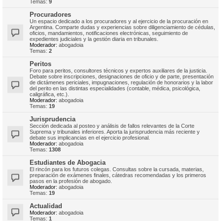
Temas:
9
Procuradores
Un espacio dedicado a los procuradores y al ejercicio de la procuración en
Argentina. Comparte dudas y experiencias sobre diligenciamiento de cédulas,
oficios, mandamientos, notificaciones electrónicas, seguimiento de
expedientes judiciales y la gestión diaria en tribunales.
Moderador:
abogadoia
Temas:
2
Peritos
Foro para peritos, consultores técnicos y expertos auxiliares de la justicia.
Debate sobre inscripciones, designaciones de oficio y de parte, presentación
de dictámenes periciales, impugnaciones, regulación de honorarios y la labor
del perito en las distintas especialidades (contable, médica, psicológica,
caligráfica, etc.).
Moderador:
abogadoia
Temas:
19
Jurisprudencia
Sección dedicada al posteo y análisis de fallos relevantes de la Corte
Suprema y tribunales inferiores. Aporta la jurisprudencia más reciente y
debate sus implicancias en el ejercicio profesional.
Moderador:
abogadoia
Temas:
1308
Estudiantes de Abogacia
El rincón para los futuros colegas. Consultas sobre la cursada, materias,
preparación de exámenes finales, cátedras recomendadas y los primeros
pasos en la profesión de abogado.
Moderador:
abogadoia
Temas:
19
Actualidad
Moderador:
abogadoia
Temas:
1