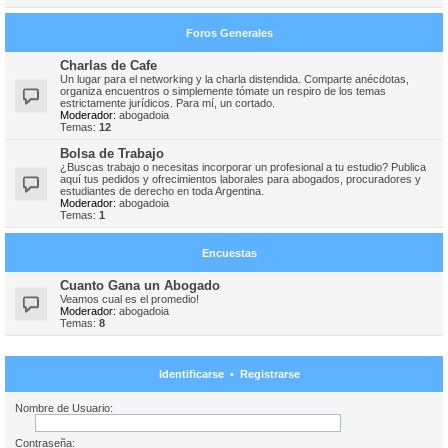
Foros Generales
Charlas de Cafe
Un lugar para el networking y la charla distendida. Comparte anécdotas,
organiza encuentros o simplemente tómate un respiro de los temas
estrictamente jurídicos. Para mí, un cortado.
Moderador:
abogadoia
Temas:
12
Bolsa de Trabajo
¿Buscas trabajo o necesitas incorporar un profesional a tu estudio? Publica
aquí tus pedidos y ofrecimientos laborales para abogados, procuradores y
estudiantes de derecho en toda Argentina.
Moderador:
abogadoia
Temas:
1
Encuestas
Cuanto Gana un Abogado
Veamos cual es el promedio!
Moderador:
abogadoia
Temas:
8
Identificarse
•
Registrarse
Nombre de Usuario:
Contraseña: