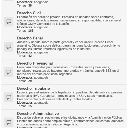
Moderador:
abogadoia
Temas:
38
Derecho Civil
El corazón del derecho privado. Participa en debates sobre contratos,
obligaciones, derechos reales, sucesiones, y responsabilidad civil según el
Código Civil y Comercial de la Nación.
Moderador:
abogadoia
Temas:
165
Derecho Penal
Análisis y debate sobre la parte general y especial del Derecho Penal
argentino. Discute sobre delitos, garantías constitucionales, procedimiento
penal y las últimas reformas legislativas en la materia.
Moderador:
abogadoia
Temas:
42
Derecho Previsional
Foro para abogados previsionalistas. Consultas sobre jubilaciones,
pensiones, reajustes de haberes, moratorias y trámites ante ANSES en el
marco del sistema previsional argentino.
Moderador:
abogadoia
Temas:
29
Derecho Tributario
Espacio para el análisis de la legislación impositiva. Debate sobre impuestos
nacionales (IVA, Ganancias), provinciales (IIBB) y tasas municipales.
Procedimientos y defensas ante AFIP y rentas locales.
Moderador:
abogadoia
Temas:
15
Derecho Administrativo
Discusión sobre la relación entre los ciudadanos y la Administración Pública.
Plantea tus dudas sobre empleo público, contrataciones del estado, amparos
y procedimiento administrativo en Argentina.
Moderador:
abogadoia