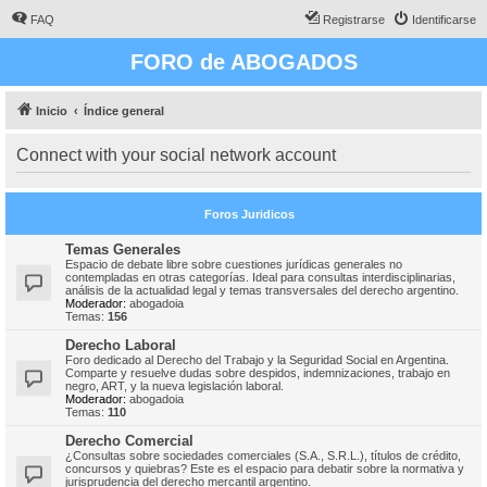
FAQ
Registrarse
Identificarse
FORO de ABOGADOS
Inicio
Índice general
Connect with your social network account
Foros Juridicos
Temas Generales
Espacio de debate libre sobre cuestiones jurídicas generales no
contempladas en otras categorías. Ideal para consultas interdisciplinarias,
análisis de la actualidad legal y temas transversales del derecho argentino.
Moderador:
abogadoia
Temas:
156
Derecho Laboral
Foro dedicado al Derecho del Trabajo y la Seguridad Social en Argentina.
Comparte y resuelve dudas sobre despidos, indemnizaciones, trabajo en
negro, ART, y la nueva legislación laboral.
Moderador:
abogadoia
Temas:
110
Derecho Comercial
¿Consultas sobre sociedades comerciales (S.A., S.R.L.), títulos de crédito,
concursos y quiebras? Este es el espacio para debatir sobre la normativa y
jurisprudencia del derecho mercantil argentino.