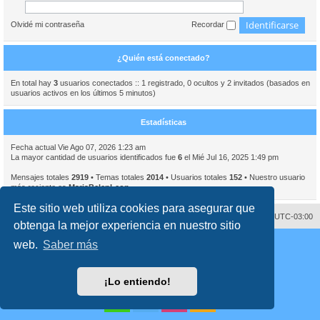
Olvidé mi contraseña
Recordar
¿Quién está conectado?
En total hay
3
usuarios conectados :: 1 registrado, 0 ocultos y 2 invitados (basados en
usuarios activos en los últimos 5 minutos)
Estadísticas
Fecha actual Vie Ago 07, 2026 1:23 am
La mayor cantidad de usuarios identificados fue
6
el Mié Jul 16, 2025 1:49 pm
Mensajes totales
2919
• Temas totales
2014
• Usuarios totales
152
• Nuestro usuario
más reciente es
MariaBelenLeon
Este sitio web utiliza cookies para asegurar que
Contáctenos
Borrar cookies
Todos los horarios son
UTC-03:00
obtenga la mejor experiencia en nuestro sitio
Desarrollado por
phpBB
® Forum Software © phpBB Limited
web.
Saber más
Traducción al español por
phpBB España
Director:
Dr. Sztarkman
- Diseñado por ©
Abogados Argentinos
2023
Privacidad
|
Condiciones
¡Lo entiendo!