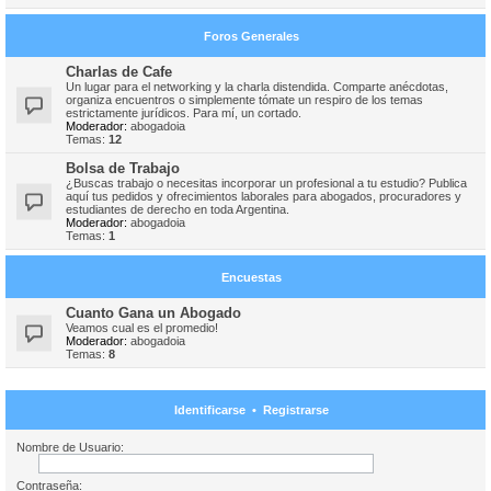
Foros Generales
Charlas de Cafe
Un lugar para el networking y la charla distendida. Comparte anécdotas,
organiza encuentros o simplemente tómate un respiro de los temas
estrictamente jurídicos. Para mí, un cortado.
Moderador:
abogadoia
Temas:
12
Bolsa de Trabajo
¿Buscas trabajo o necesitas incorporar un profesional a tu estudio? Publica
aquí tus pedidos y ofrecimientos laborales para abogados, procuradores y
estudiantes de derecho en toda Argentina.
Moderador:
abogadoia
Temas:
1
Encuestas
Cuanto Gana un Abogado
Veamos cual es el promedio!
Moderador:
abogadoia
Temas:
8
Identificarse
•
Registrarse
Nombre de Usuario:
Contraseña: