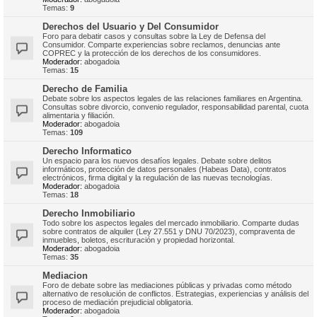
Temas:
9
Derechos del Usuario y Del Consumidor
Foro para debatir casos y consultas sobre la Ley de Defensa del
Consumidor. Comparte experiencias sobre reclamos, denuncias ante
COPREC y la protección de los derechos de los consumidores.
Moderador:
abogadoia
Temas:
15
Derecho de Familia
Debate sobre los aspectos legales de las relaciones familiares en Argentina.
Consultas sobre divorcio, convenio regulador, responsabilidad parental, cuota
alimentaria y filiación.
Moderador:
abogadoia
Temas:
109
Derecho Informatico
Un espacio para los nuevos desafíos legales. Debate sobre delitos
informáticos, protección de datos personales (Habeas Data), contratos
electrónicos, firma digital y la regulación de las nuevas tecnologías.
Moderador:
abogadoia
Temas:
18
Derecho Inmobiliario
Todo sobre los aspectos legales del mercado inmobiliario. Comparte dudas
sobre contratos de alquiler (Ley 27.551 y DNU 70/2023), compraventa de
inmuebles, boletos, escrituración y propiedad horizontal.
Moderador:
abogadoia
Temas:
35
Mediacion
Foro de debate sobre las mediaciones públicas y privadas como método
alternativo de resolución de conflictos. Estrategias, experiencias y análisis del
proceso de mediación prejudicial obligatoria.
Moderador:
abogadoia