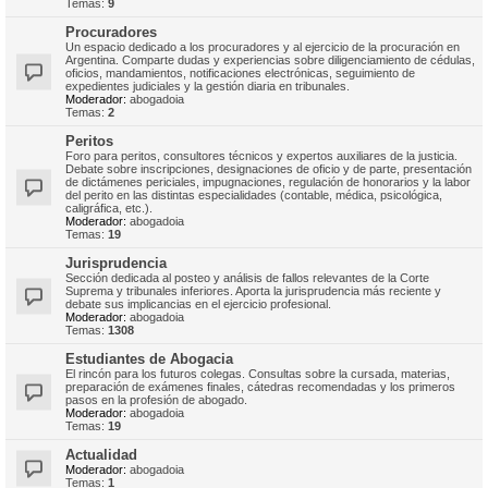
Temas:
9
Procuradores
Un espacio dedicado a los procuradores y al ejercicio de la procuración en
Argentina. Comparte dudas y experiencias sobre diligenciamiento de cédulas,
oficios, mandamientos, notificaciones electrónicas, seguimiento de
expedientes judiciales y la gestión diaria en tribunales.
Moderador:
abogadoia
Temas:
2
Peritos
Foro para peritos, consultores técnicos y expertos auxiliares de la justicia.
Debate sobre inscripciones, designaciones de oficio y de parte, presentación
de dictámenes periciales, impugnaciones, regulación de honorarios y la labor
del perito en las distintas especialidades (contable, médica, psicológica,
caligráfica, etc.).
Moderador:
abogadoia
Temas:
19
Jurisprudencia
Sección dedicada al posteo y análisis de fallos relevantes de la Corte
Suprema y tribunales inferiores. Aporta la jurisprudencia más reciente y
debate sus implicancias en el ejercicio profesional.
Moderador:
abogadoia
Temas:
1308
Estudiantes de Abogacia
El rincón para los futuros colegas. Consultas sobre la cursada, materias,
preparación de exámenes finales, cátedras recomendadas y los primeros
pasos en la profesión de abogado.
Moderador:
abogadoia
Temas:
19
Actualidad
Moderador:
abogadoia
Temas:
1