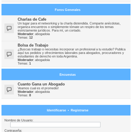
Foros Generales
Charlas de Cafe
Un lugar para el networking y la charla distendida. Comparte anécdotas,
organiza encuentros o simplemente tómate un respiro de los temas
estrictamente jurídicos. Para mí, un cortado.
Moderador:
abogadoia
Temas:
12
Bolsa de Trabajo
¿Buscas trabajo o necesitas incorporar un profesional a tu estudio? Publica
aquí tus pedidos y ofrecimientos laborales para abogados, procuradores y
estudiantes de derecho en toda Argentina.
Moderador:
abogadoia
Temas:
1
Encuestas
Cuanto Gana un Abogado
Veamos cual es el promedio!
Moderador:
abogadoia
Temas:
8
Identificarse
•
Registrarse
Nombre de Usuario:
Contraseña: