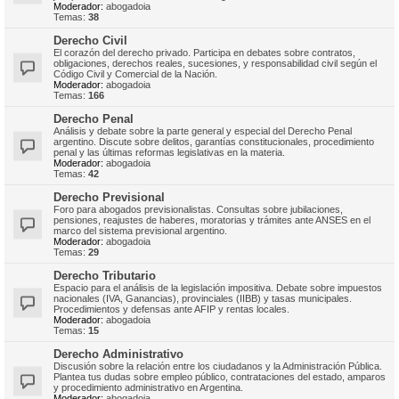
Moderador:
abogadoia
Temas:
38
Derecho Civil
El corazón del derecho privado. Participa en debates sobre contratos,
obligaciones, derechos reales, sucesiones, y responsabilidad civil según el
Código Civil y Comercial de la Nación.
Moderador:
abogadoia
Temas:
166
Derecho Penal
Análisis y debate sobre la parte general y especial del Derecho Penal
argentino. Discute sobre delitos, garantías constitucionales, procedimiento
penal y las últimas reformas legislativas en la materia.
Moderador:
abogadoia
Temas:
42
Derecho Previsional
Foro para abogados previsionalistas. Consultas sobre jubilaciones,
pensiones, reajustes de haberes, moratorias y trámites ante ANSES en el
marco del sistema previsional argentino.
Moderador:
abogadoia
Temas:
29
Derecho Tributario
Espacio para el análisis de la legislación impositiva. Debate sobre impuestos
nacionales (IVA, Ganancias), provinciales (IIBB) y tasas municipales.
Procedimientos y defensas ante AFIP y rentas locales.
Moderador:
abogadoia
Temas:
15
Derecho Administrativo
Discusión sobre la relación entre los ciudadanos y la Administración Pública.
Plantea tus dudas sobre empleo público, contrataciones del estado, amparos
y procedimiento administrativo en Argentina.
Moderador:
abogadoia