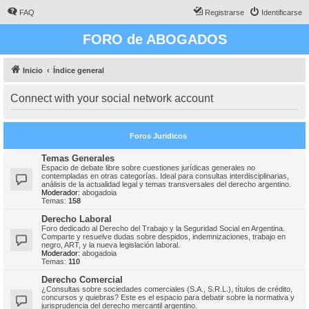
FAQ
Registrarse
Identificarse
FORO de ABOGADOS
Inicio
Índice general
Connect with your social network account
Foros Juridicos
Temas Generales
Espacio de debate libre sobre cuestiones jurídicas generales no
contempladas en otras categorías. Ideal para consultas interdisciplinarias,
análisis de la actualidad legal y temas transversales del derecho argentino.
Moderador:
abogadoia
Temas:
158
Derecho Laboral
Foro dedicado al Derecho del Trabajo y la Seguridad Social en Argentina.
Comparte y resuelve dudas sobre despidos, indemnizaciones, trabajo en
negro, ART, y la nueva legislación laboral.
Moderador:
abogadoia
Temas:
110
Derecho Comercial
¿Consultas sobre sociedades comerciales (S.A., S.R.L.), títulos de crédito,
concursos y quiebras? Este es el espacio para debatir sobre la normativa y
jurisprudencia del derecho mercantil argentino.