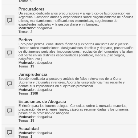
Temas:
9
Procuradores
Un espacio dedicado a los procuradores y al ejercicio de la procuración en
Argentina. Comparte dudas y experiencias sobre diligenciamiento de cédulas,
oficios, mandamientos, notificaciones electrónicas, seguimiento de
expedientes judiciales y la gestión diaria en tribunales.
Moderador:
abogadoia
Temas:
2
Peritos
Foro para peritos, consultores técnicos y expertos auxiliares de la justicia.
Debate sobre inscripciones, designaciones de oficio y de parte, presentación
de dictámenes periciales, impugnaciones, regulación de honorarios y la labor
del perito en las distintas especialidades (contable, médica, psicológica,
caligráfica, etc.).
Moderador:
abogadoia
Temas:
19
Jurisprudencia
Sección dedicada al posteo y análisis de fallos relevantes de la Corte
Suprema y tribunales inferiores. Aporta la jurisprudencia más reciente y
debate sus implicancias en el ejercicio profesional.
Moderador:
abogadoia
Temas:
1308
Estudiantes de Abogacia
El rincón para los futuros colegas. Consultas sobre la cursada, materias,
preparación de exámenes finales, cátedras recomendadas y los primeros
pasos en la profesión de abogado.
Moderador:
abogadoia
Temas:
19
Actualidad
Moderador:
abogadoia
Temas:
1