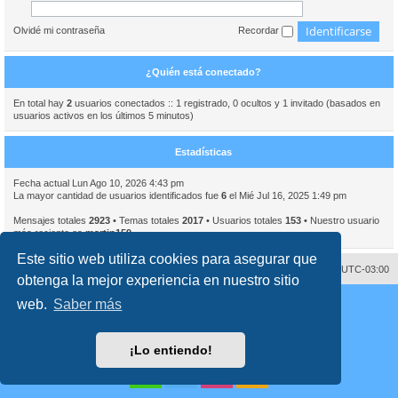
Olvidé mi contraseña
Recordar
¿Quién está conectado?
En total hay
2
usuarios conectados :: 1 registrado, 0 ocultos y 1 invitado (basados en
usuarios activos en los últimos 5 minutos)
Estadísticas
Fecha actual Lun Ago 10, 2026 4:43 pm
La mayor cantidad de usuarios identificados fue
6
el Mié Jul 16, 2025 1:49 pm
Mensajes totales
2923
• Temas totales
2017
• Usuarios totales
153
• Nuestro usuario
más reciente es
martin159
Este sitio web utiliza cookies para asegurar que
Contáctenos
Borrar cookies
Todos los horarios son
UTC-03:00
obtenga la mejor experiencia en nuestro sitio
Desarrollado por
phpBB
® Forum Software © phpBB Limited
web.
Saber más
Traducción al español por
phpBB España
Director:
Dr. Sztarkman
- Diseñado por ©
Abogados Argentinos
2023
Privacidad
|
Condiciones
¡Lo entiendo!