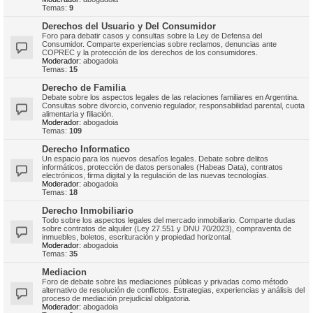
Temas:
9
Derechos del Usuario y Del Consumidor
Foro para debatir casos y consultas sobre la Ley de Defensa del
Consumidor. Comparte experiencias sobre reclamos, denuncias ante
COPREC y la protección de los derechos de los consumidores.
Moderador:
abogadoia
Temas:
15
Derecho de Familia
Debate sobre los aspectos legales de las relaciones familiares en Argentina.
Consultas sobre divorcio, convenio regulador, responsabilidad parental, cuota
alimentaria y filiación.
Moderador:
abogadoia
Temas:
109
Derecho Informatico
Un espacio para los nuevos desafíos legales. Debate sobre delitos
informáticos, protección de datos personales (Habeas Data), contratos
electrónicos, firma digital y la regulación de las nuevas tecnologías.
Moderador:
abogadoia
Temas:
18
Derecho Inmobiliario
Todo sobre los aspectos legales del mercado inmobiliario. Comparte dudas
sobre contratos de alquiler (Ley 27.551 y DNU 70/2023), compraventa de
inmuebles, boletos, escrituración y propiedad horizontal.
Moderador:
abogadoia
Temas:
35
Mediacion
Foro de debate sobre las mediaciones públicas y privadas como método
alternativo de resolución de conflictos. Estrategias, experiencias y análisis del
proceso de mediación prejudicial obligatoria.
Moderador:
abogadoia