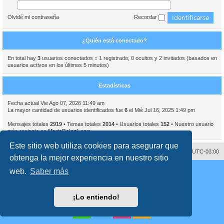
Olvidé mi contraseña
Recordar
¿Quién está conectado?
En total hay
3
usuarios conectados :: 1 registrado, 0 ocultos y 2 invitados (basados en
usuarios activos en los últimos 5 minutos)
Estadísticas
Fecha actual Vie Ago 07, 2026 11:49 am
La mayor cantidad de usuarios identificados fue
6
el Mié Jul 16, 2025 1:49 pm
Mensajes totales
2919
• Temas totales
2014
• Usuarios totales
152
• Nuestro usuario
más reciente es
MariaBelenLeon
Este sitio web utiliza cookies para asegurar que
Contáctenos
Borrar cookies
Todos los horarios son
UTC-03:00
obtenga la mejor experiencia en nuestro sitio
Desarrollado por
phpBB
® Forum Software © phpBB Limited
web.
Saber más
Traducción al español por
phpBB España
Director:
Dr. Sztarkman
- Diseñado por ©
Abogados Argentinos
2023
Privacidad
|
Condiciones
¡Lo entiendo!