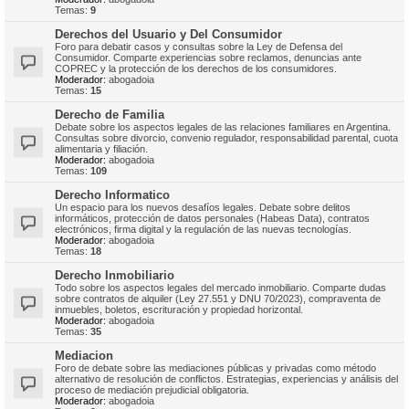
Temas:
9
Derechos del Usuario y Del Consumidor
Foro para debatir casos y consultas sobre la Ley de Defensa del
Consumidor. Comparte experiencias sobre reclamos, denuncias ante
COPREC y la protección de los derechos de los consumidores.
Moderador:
abogadoia
Temas:
15
Derecho de Familia
Debate sobre los aspectos legales de las relaciones familiares en Argentina.
Consultas sobre divorcio, convenio regulador, responsabilidad parental, cuota
alimentaria y filiación.
Moderador:
abogadoia
Temas:
109
Derecho Informatico
Un espacio para los nuevos desafíos legales. Debate sobre delitos
informáticos, protección de datos personales (Habeas Data), contratos
electrónicos, firma digital y la regulación de las nuevas tecnologías.
Moderador:
abogadoia
Temas:
18
Derecho Inmobiliario
Todo sobre los aspectos legales del mercado inmobiliario. Comparte dudas
sobre contratos de alquiler (Ley 27.551 y DNU 70/2023), compraventa de
inmuebles, boletos, escrituración y propiedad horizontal.
Moderador:
abogadoia
Temas:
35
Mediacion
Foro de debate sobre las mediaciones públicas y privadas como método
alternativo de resolución de conflictos. Estrategias, experiencias y análisis del
proceso de mediación prejudicial obligatoria.
Moderador:
abogadoia