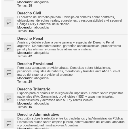
Moderador:
abogadoia
Temas:
38
Derecho Civil
El corazón del derecho privado. Participa en debates sobre contratos,
obligaciones, derechos reales, sucesiones, y responsabilidad civil según el
Código Civil y Comercial de la Nación.
Moderador:
abogadoia
Temas:
165
Derecho Penal
Análisis y debate sobre la parte general y especial del Derecho Penal
argentino. Discute sobre delitos, garantías constitucionales, procedimiento
penal y las últimas reformas legislativas en la materia.
Moderador:
abogadoia
Temas:
42
Derecho Previsional
Foro para abogados previsionalistas. Consultas sobre jubilaciones,
pensiones, reajustes de haberes, moratorias y trámites ante ANSES en el
marco del sistema previsional argentino.
Moderador:
abogadoia
Temas:
29
Derecho Tributario
Espacio para el análisis de la legislación impositiva. Debate sobre impuestos
nacionales (IVA, Ganancias), provinciales (IIBB) y tasas municipales.
Procedimientos y defensas ante AFIP y rentas locales.
Moderador:
abogadoia
Temas:
15
Derecho Administrativo
Discusión sobre la relación entre los ciudadanos y la Administración Pública.
Plantea tus dudas sobre empleo público, contrataciones del estado, amparos
y procedimiento administrativo en Argentina.
Moderador:
abogadoia