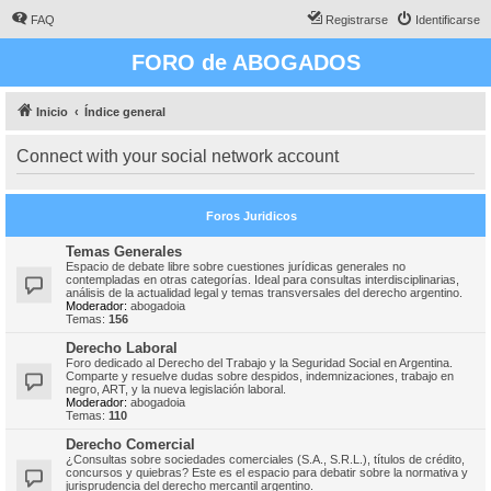
FAQ
Registrarse
Identificarse
FORO de ABOGADOS
Inicio
Índice general
Connect with your social network account
Foros Juridicos
Temas Generales
Espacio de debate libre sobre cuestiones jurídicas generales no
contempladas en otras categorías. Ideal para consultas interdisciplinarias,
análisis de la actualidad legal y temas transversales del derecho argentino.
Moderador:
abogadoia
Temas:
156
Derecho Laboral
Foro dedicado al Derecho del Trabajo y la Seguridad Social en Argentina.
Comparte y resuelve dudas sobre despidos, indemnizaciones, trabajo en
negro, ART, y la nueva legislación laboral.
Moderador:
abogadoia
Temas:
110
Derecho Comercial
¿Consultas sobre sociedades comerciales (S.A., S.R.L.), títulos de crédito,
concursos y quiebras? Este es el espacio para debatir sobre la normativa y
jurisprudencia del derecho mercantil argentino.