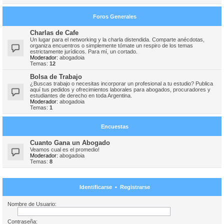
Foros Generales
Charlas de Cafe
Un lugar para el networking y la charla distendida. Comparte anécdotas,
organiza encuentros o simplemente tómate un respiro de los temas
estrictamente jurídicos. Para mí, un cortado.
Moderador:
abogadoia
Temas:
12
Bolsa de Trabajo
¿Buscas trabajo o necesitas incorporar un profesional a tu estudio? Publica
aquí tus pedidos y ofrecimientos laborales para abogados, procuradores y
estudiantes de derecho en toda Argentina.
Moderador:
abogadoia
Temas:
1
Encuestas
Cuanto Gana un Abogado
Veamos cual es el promedio!
Moderador:
abogadoia
Temas:
8
Identificarse
•
Registrarse
Nombre de Usuario:
Contraseña: