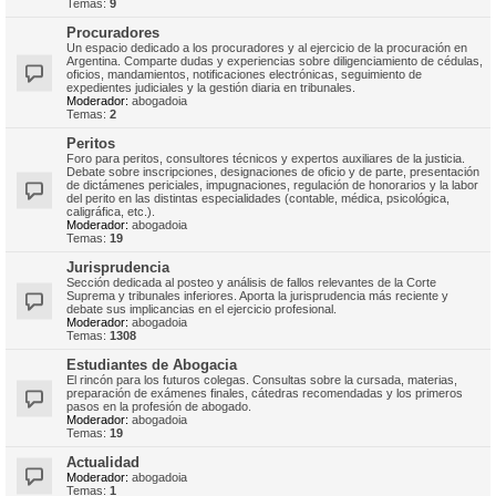
Temas:
9
Procuradores
Un espacio dedicado a los procuradores y al ejercicio de la procuración en
Argentina. Comparte dudas y experiencias sobre diligenciamiento de cédulas,
oficios, mandamientos, notificaciones electrónicas, seguimiento de
expedientes judiciales y la gestión diaria en tribunales.
Moderador:
abogadoia
Temas:
2
Peritos
Foro para peritos, consultores técnicos y expertos auxiliares de la justicia.
Debate sobre inscripciones, designaciones de oficio y de parte, presentación
de dictámenes periciales, impugnaciones, regulación de honorarios y la labor
del perito en las distintas especialidades (contable, médica, psicológica,
caligráfica, etc.).
Moderador:
abogadoia
Temas:
19
Jurisprudencia
Sección dedicada al posteo y análisis de fallos relevantes de la Corte
Suprema y tribunales inferiores. Aporta la jurisprudencia más reciente y
debate sus implicancias en el ejercicio profesional.
Moderador:
abogadoia
Temas:
1308
Estudiantes de Abogacia
El rincón para los futuros colegas. Consultas sobre la cursada, materias,
preparación de exámenes finales, cátedras recomendadas y los primeros
pasos en la profesión de abogado.
Moderador:
abogadoia
Temas:
19
Actualidad
Moderador:
abogadoia
Temas:
1