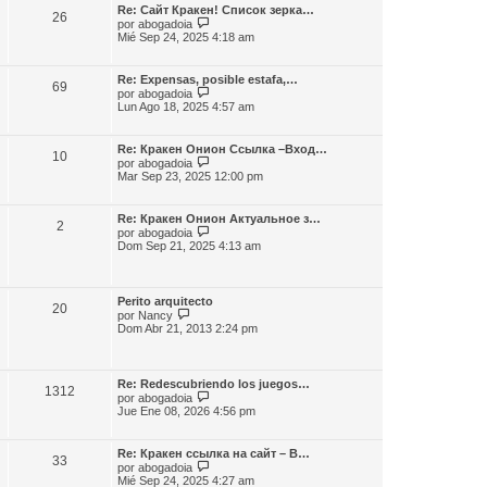
m
l
e
Re: Сайт Кракен! Список зерка…
e
26
t
V
por
abogadoia
n
i
e
Mié Sep 24, 2025 4:18 am
s
m
r
a
o
ú
j
m
l
e
Re: Expensas, posible estafa,…
e
69
t
V
por
abogadoia
n
i
e
Lun Ago 18, 2025 4:57 am
s
m
r
a
o
ú
j
m
l
e
Re: Кракен Онион Ссылка –Вход…
e
10
t
V
por
abogadoia
n
i
e
Mar Sep 23, 2025 12:00 pm
s
m
r
a
o
ú
j
m
l
e
Re: Кракен Онион Актуальное з…
e
2
t
V
por
abogadoia
n
i
e
Dom Sep 21, 2025 4:13 am
s
m
r
a
o
ú
j
m
l
e
e
t
Perito arquitecto
n
20
i
V
por
Nancy
s
m
e
Dom Abr 21, 2013 2:24 pm
a
o
r
j
m
ú
e
e
l
n
t
Re: Redescubriendo los juegos…
s
1312
i
V
por
abogadoia
a
m
e
Jue Ene 08, 2026 4:56 pm
j
o
r
e
m
ú
e
l
Re: Кракен ссылка на сайт – В…
n
33
t
V
por
abogadoia
s
i
e
Mié Sep 24, 2025 4:27 am
a