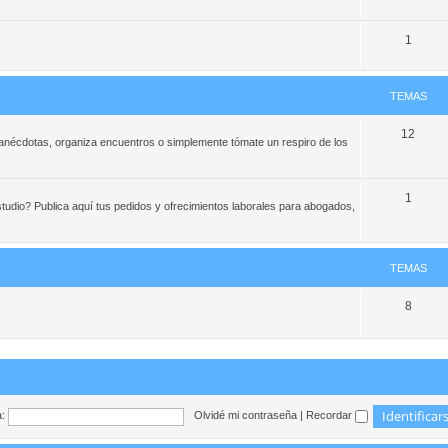
1
TEMAS
12
e anécdotas, organiza encuentros o simplemente tómate un respiro de los
1
studio? Publica aquí tus pedidos y ofrecimientos laborales para abogados,
TEMAS
8
:
Olvidé mi contraseña
|
Recordar