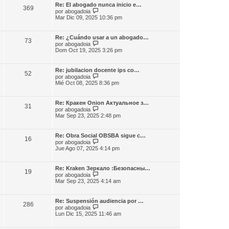
m
l
e
Re: El abogado nunca inicio e…
e
369
t
V
por
abogadoia
n
i
e
Mar Dic 09, 2025 10:36 pm
s
m
r
a
o
ú
j
m
l
e
Re: ¿Cuándo usar a un abogado…
e
73
t
V
por
abogadoia
n
i
e
Dom Oct 19, 2025 3:26 pm
s
m
r
a
o
ú
j
m
l
e
Re: jubilacion docente ips co…
e
52
t
V
por
abogadoia
n
i
e
Mié Oct 08, 2025 8:36 pm
s
m
r
a
o
ú
j
m
l
e
Re: Кракен Onion Актуальное з…
e
31
t
V
por
abogadoia
n
i
e
Mar Sep 23, 2025 2:48 pm
s
m
r
a
o
ú
j
m
l
e
Re: Obra Social OBSBA sigue c…
e
16
t
V
por
abogadoia
n
i
e
Jue Ago 07, 2025 4:14 pm
s
m
r
a
o
ú
j
m
l
e
Re: Kraken Зеркало :Безопасны…
e
19
t
V
por
abogadoia
n
i
e
Mar Sep 23, 2025 4:14 am
s
m
r
a
o
ú
j
m
l
e
Re: Suspensión audiencia por …
e
286
t
V
por
abogadoia
n
i
e
Lun Dic 15, 2025 11:46 am
s
m
r
a
o
ú
j