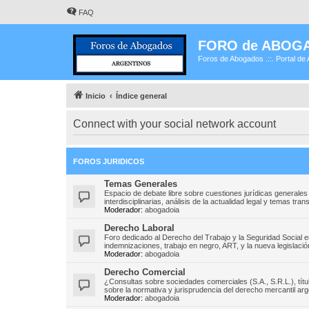
FAQ
FORO de ABOG
Foros de Abogados .::. Portal de 
Inicio
Índice general
Connect with your social network account
FOROS JURIDICOS
Temas Generales
Espacio de debate libre sobre cuestiones jurídicas generales
interdisciplinarias, análisis de la actualidad legal y temas tr
Moderador:
abogadoia
Derecho Laboral
Foro dedicado al Derecho del Trabajo y la Seguridad Social 
indemnizaciones, trabajo en negro, ART, y la nueva legislación
Moderador:
abogadoia
Derecho Comercial
¿Consultas sobre sociedades comerciales (S.A., S.R.L.), títu
sobre la normativa y jurisprudencia del derecho mercantil arg
Moderador:
abogadoia