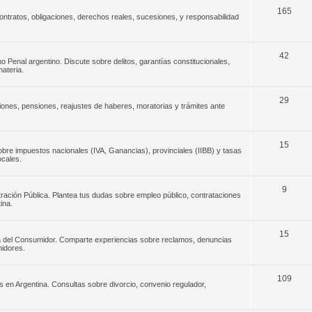
165
ontratos, obligaciones, derechos reales, sucesiones, y responsabilidad
42
o Penal argentino. Discute sobre delitos, garantías constitucionales,
materia.
29
iones, pensiones, reajustes de haberes, moratorias y trámites ante
15
 sobre impuestos nacionales (IVA, Ganancias), provinciales (IIBB) y tasas
ocales.
9
stración Pública. Plantea tus dudas sobre empleo público, contrataciones
ina.
15
sa del Consumidor. Comparte experiencias sobre reclamos, denuncias
idores.
109
s en Argentina. Consultas sobre divorcio, convenio regulador,