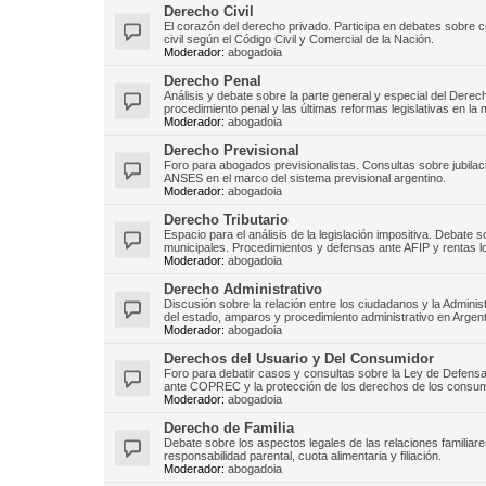
Derecho Civil
El corazón del derecho privado. Participa en debates sobre c
civil según el Código Civil y Comercial de la Nación.
Moderador:
abogadoia
Derecho Penal
Análisis y debate sobre la parte general y especial del Derech
procedimiento penal y las últimas reformas legislativas en la 
Moderador:
abogadoia
Derecho Previsional
Foro para abogados previsionalistas. Consultas sobre jubilac
ANSES en el marco del sistema previsional argentino.
Moderador:
abogadoia
Derecho Tributario
Espacio para el análisis de la legislación impositiva. Debate
municipales. Procedimientos y defensas ante AFIP y rentas l
Moderador:
abogadoia
Derecho Administrativo
Discusión sobre la relación entre los ciudadanos y la Admini
del estado, amparos y procedimiento administrativo en Argent
Moderador:
abogadoia
Derechos del Usuario y Del Consumidor
Foro para debatir casos y consultas sobre la Ley de Defen
ante COPREC y la protección de los derechos de los consum
Moderador:
abogadoia
Derecho de Familia
Debate sobre los aspectos legales de las relaciones familiare
responsabilidad parental, cuota alimentaria y filiación.
Moderador:
abogadoia