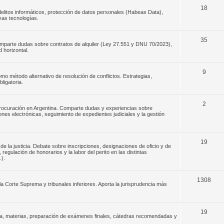
18
elitos informáticos, protección de datos personales (Habeas Data),
evas tecnologías.
35
omparte dudas sobre contratos de alquiler (Ley 27.551 y DNU 70/2023),
 horizontal.
9
o método alternativo de resolución de conflictos. Estrategias,
ligatoria.
2
 procuración en Argentina. Comparte dudas y experiencias sobre
ones electrónicas, seguimiento de expedientes judiciales y la gestión
19
de la justicia. Debate sobre inscripciones, designaciones de oficio y de
egulación de honorarios y la labor del perito en las distintas
.).
1308
la Corte Suprema y tribunales inferiores. Aporta la jurisprudencia más
19
ada, materias, preparación de exámenes finales, cátedras recomendadas y