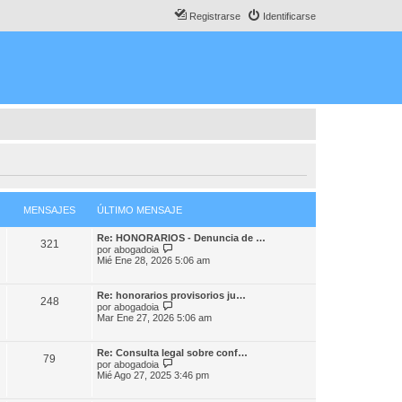
Registrarse
Identificarse
MENSAJES
ÚLTIMO MENSAJE
Re: HONORARIOS - Denuncia de …
321
V
por
abogadoia
e
Mié Ene 28, 2026 5:06 am
r
ú
l
Re: honorarios provisorios ju…
248
t
V
por
abogadoia
i
e
Mar Ene 27, 2026 5:06 am
m
r
o
ú
m
l
Re: Consulta legal sobre conf…
e
79
t
V
por
abogadoia
n
i
e
Mié Ago 27, 2025 3:46 pm
s
m
r
a
o
ú
j