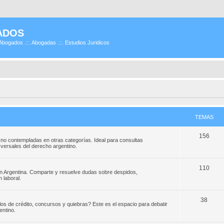
ADOS
Abogados .::. Abogadas .::. Estudios Juridicos
TEMAS
156
 no contempladas en otras categorías. Ideal para consultas
ansversales del derecho argentino.
110
en Argentina. Comparte y resuelve dudas sobre despidos,
 laboral.
38
los de crédito, concursos y quiebras? Este es el espacio para debatir
entino.