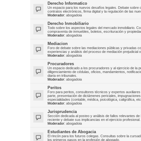
Derecho Informatico
Un espacio para los nuevos desafíos legales. Debate sobre d
contratos electrónicos, firma digital y la regulación de las nu
Moderador:
abogadoia
Derecho Inmobiliario
Todo sobre los aspectos legales del mercado inmobiliario. C
compraventa de inmuebles, boletos, escrituración y propiedad
Moderador:
abogadoia
Mediacion
Foro de debate sobre las mediaciones públicas y privadas com
experiencias y análisis del proceso de mediación prejudicial ob
Moderador:
abogadoia
Procuradores
Un espacio dedicado a los procuradores y al ejercicio de la
diligenciamiento de cédulas, oficios, mandamientos, notificaci
diaria en tribunales.
Moderador:
abogadoia
Peritos
Foro para peritos, consultores técnicos y expertos auxiliares 
parte, presentación de dictámenes periciales, impugnaciones, r
especialidades (contable, médica, psicológica, caligráfica, etc
Moderador:
abogadoia
Jurisprudencia
Sección dedicada al posteo y análisis de fallos relevantes de 
reciente y debate sus implicancias en el ejercicio profesional.
Moderador:
abogadoia
Estudiantes de Abogacia
El rincón para los futuros colegas. Consultas sobre la curs
los primeros pasos en la profesión de abogado.