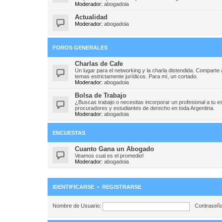
Moderador:
abogadoia
Actualidad
Moderador:
abogadoia
FOROS GENERALES
Charlas de Cafe
Un lugar para el networking y la charla distendida. Compart
temas estrictamente jurídicos. Para mí, un cortado.
Moderador:
abogadoia
Bolsa de Trabajo
¿Buscas trabajo o necesitas incorporar un profesional a tu e
procuradores y estudiantes de derecho en toda Argentina.
Moderador:
abogadoia
ENCUESTAS
Cuanto Gana un Abogado
Veamos cual es el promedio!
Moderador:
abogadoia
IDENTIFICARSE
•
REGISTRARSE
Nombre de Usuario:
Contraseña