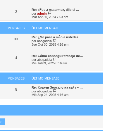
m
r
j
o
ú
e
m
l
Re: «Fue a matarme», dijo el …
e
2
t
V
por
admin
n
i
e
Mar Abr 30, 2024 7:53 am
s
m
r
a
o
ú
j
m
l
MENSAJES
ÚLTIMO MENSAJE
e
e
t
n
i
s
Re: ¿Me pasa a mí o a ustedes…
m
33
a
V
por
abogadoia
o
j
e
Jue Oct 30, 2025 4:16 pm
m
e
r
e
ú
n
l
s
Re: Cómo conseguir trabajo de…
4
t
a
V
por
abogadoia
i
j
e
Mié Jul 09, 2025 8:16 am
m
e
r
o
ú
m
l
e
t
MENSAJES
ÚLTIMO MENSAJE
n
i
s
m
a
o
Re: Кракен Зеркало на сайт – …
8
j
m
V
por
abogadoia
e
e
e
Mié Sep 24, 2025 4:16 am
n
r
s
ú
a
l
j
t
e
i
m
o
m
e
n