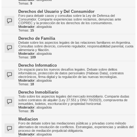
Temas:
9
Derechos del Usuario y Del Consumidor
Foro para debatir casos y consultas sobre la Ley de Defensa del
Consumidor. Comparte experiencias sobre reclamos, denuncias ante
COPREC y la protección de los derechos de los consumidores.
Moderador:
abogadoia
Temas:
15
Derecho de Familia
Debate sobre los aspectos legales de las relaciones familiares en Argentina.
Consultas sobre divorcio, convenio regulador, responsabilidad parental, cuota
alimentaria y filiación.
Moderador:
abogadoia
Temas:
109
Derecho Informatico
Un espacio para los nuevos desafíos legales. Debate sobre delitos
informáticos, protección de datos personales (Habeas Data), contratos
electrónicos, firma digital y la regulación de las nuevas tecnologías.
Moderador:
abogadoia
Temas:
18
Derecho Inmobiliario
Todo sobre los aspectos legales del mercado inmobiliario. Comparte dudas
sobre contratos de alquiler (Ley 27.551 y DNU 70/2023), compraventa de
inmuebles, boletos, escrituración y propiedad horizontal.
Moderador:
abogadoia
Temas:
35
Mediacion
Foro de debate sobre las mediaciones públicas y privadas como método
alternativo de resolución de conflictos. Estrategias, experiencias y análisis del
proceso de mediación prejudicial obligatoria.
Moderador:
abogadoia