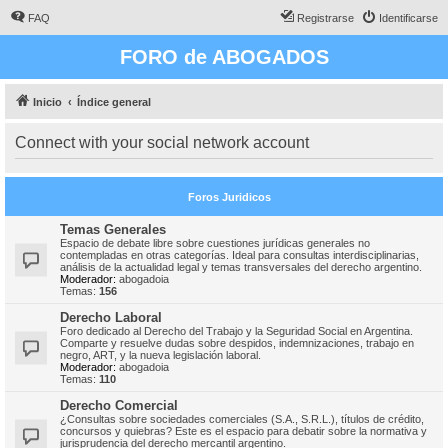
FAQ
Registrarse
Identificarse
FORO de ABOGADOS
Inicio
Índice general
Connect with your social network account
Foros Juridicos
Temas Generales
Espacio de debate libre sobre cuestiones jurídicas generales no
contempladas en otras categorías. Ideal para consultas interdisciplinarias,
análisis de la actualidad legal y temas transversales del derecho argentino.
Moderador:
abogadoia
Temas:
156
Derecho Laboral
Foro dedicado al Derecho del Trabajo y la Seguridad Social en Argentina.
Comparte y resuelve dudas sobre despidos, indemnizaciones, trabajo en
negro, ART, y la nueva legislación laboral.
Moderador:
abogadoia
Temas:
110
Derecho Comercial
¿Consultas sobre sociedades comerciales (S.A., S.R.L.), títulos de crédito,
concursos y quiebras? Este es el espacio para debatir sobre la normativa y
jurisprudencia del derecho mercantil argentino.