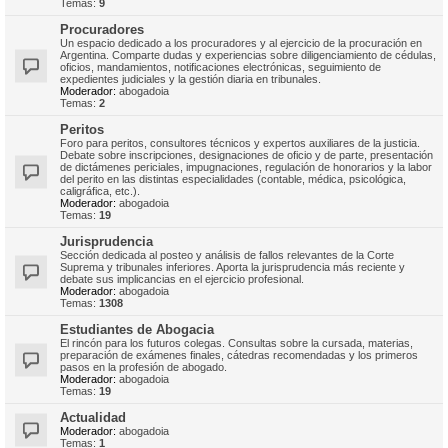
Temas:
9
Procuradores
Un espacio dedicado a los procuradores y al ejercicio de la procuración en
Argentina. Comparte dudas y experiencias sobre diligenciamiento de cédulas,
oficios, mandamientos, notificaciones electrónicas, seguimiento de
expedientes judiciales y la gestión diaria en tribunales.
Moderador:
abogadoia
Temas:
2
Peritos
Foro para peritos, consultores técnicos y expertos auxiliares de la justicia.
Debate sobre inscripciones, designaciones de oficio y de parte, presentación
de dictámenes periciales, impugnaciones, regulación de honorarios y la labor
del perito en las distintas especialidades (contable, médica, psicológica,
caligráfica, etc.).
Moderador:
abogadoia
Temas:
19
Jurisprudencia
Sección dedicada al posteo y análisis de fallos relevantes de la Corte
Suprema y tribunales inferiores. Aporta la jurisprudencia más reciente y
debate sus implicancias en el ejercicio profesional.
Moderador:
abogadoia
Temas:
1308
Estudiantes de Abogacia
El rincón para los futuros colegas. Consultas sobre la cursada, materias,
preparación de exámenes finales, cátedras recomendadas y los primeros
pasos en la profesión de abogado.
Moderador:
abogadoia
Temas:
19
Actualidad
Moderador:
abogadoia
Temas:
1