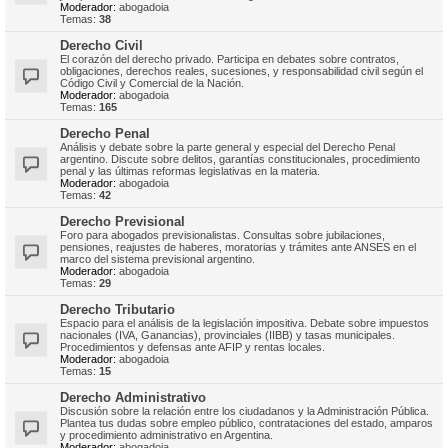
Moderador:
abogadoia
Temas:
38
Derecho Civil
El corazón del derecho privado. Participa en debates sobre contratos,
obligaciones, derechos reales, sucesiones, y responsabilidad civil según el
Código Civil y Comercial de la Nación.
Moderador:
abogadoia
Temas:
165
Derecho Penal
Análisis y debate sobre la parte general y especial del Derecho Penal
argentino. Discute sobre delitos, garantías constitucionales, procedimiento
penal y las últimas reformas legislativas en la materia.
Moderador:
abogadoia
Temas:
42
Derecho Previsional
Foro para abogados previsionalistas. Consultas sobre jubilaciones,
pensiones, reajustes de haberes, moratorias y trámites ante ANSES en el
marco del sistema previsional argentino.
Moderador:
abogadoia
Temas:
29
Derecho Tributario
Espacio para el análisis de la legislación impositiva. Debate sobre impuestos
nacionales (IVA, Ganancias), provinciales (IIBB) y tasas municipales.
Procedimientos y defensas ante AFIP y rentas locales.
Moderador:
abogadoia
Temas:
15
Derecho Administrativo
Discusión sobre la relación entre los ciudadanos y la Administración Pública.
Plantea tus dudas sobre empleo público, contrataciones del estado, amparos
y procedimiento administrativo en Argentina.
Moderador:
abogadoia