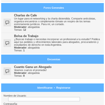
Foros Generales
Charlas de Cafe
Un lugar para el networking y la charla distendida. Comparte anécdotas,
organiza encuentros o simplemente tómate un respiro de los temas
estrictamente jurídicos. Para mí, un cortado.
Moderador:
abogadoia
Temas:
12
Bolsa de Trabajo
¿Buscas trabajo o necesitas incorporar un profesional a tu estudio? Publica
aquí tus pedidos y ofrecimientos laborales para abogados, procuradores y
estudiantes de derecho en toda Argentina.
Moderador:
abogadoia
Temas:
1
Encuestas
Cuanto Gana un Abogado
Veamos cual es el promedio!
Moderador:
abogadoia
Temas:
8
Identificarse
•
Registrarse
Nombre de Usuario:
Contraseña: