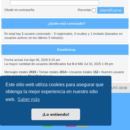
Olvidé mi contraseña
Recordar
¿Quién está conectado?
En total hay
1
usuario conectado :: 0 registrados, 0 ocultos y 1 invitado (basados en
usuarios activos en los últimos 5 minutos)
Estadísticas
Fecha actual Jue Ago 06, 2026 6:15 am
La mayor cantidad de usuarios identificados fue
6
el Mié Jul 16, 2025 1:49 pm
Mensajes totales
2919
• Temas totales
2014
• Usuarios totales
152
• Nuestro usuario
más reciente es
MariaBelenLeon
Este sitio web utiliza cookies para asegurar que
Contáctenos
Borrar cookies
Todos los horarios son
UTC-03:00
obtenga la mejor experiencia en nuestro sitio
Desarrollado por
phpBB
® Forum Software © phpBB Limited
web.
Saber más
Traducción al español por
phpBB España
Director:
Dr. Sztarkman
- Diseñado por ©
Abogados Argentinos
2023
Privacidad
|
Condiciones
¡Lo entiendo!