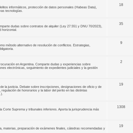
18
elitos informáticos, protección de datos personales (Habeas Data),
evas tecnologías.
35
omparte dudas sobre contratos de alquiler (Ley 27.551 y DNU 70/2023),
 horizontal.
9
o método alternativo de resolución de conflictos. Estrategias,
ligatoria.
2
 procuración en Argentina. Comparte dudas y experiencias sobre
ones electrónicas, seguimiento de expedientes judiciales y la gestión
19
de la justicia. Debate sobre inscripciones, designaciones de oficio y de
egulación de honorarios y la labor del perito en las distintas
.).
1308
la Corte Suprema y tribunales inferiores. Aporta la jurisprudencia más
19
ada, materias, preparación de exámenes finales, cátedras recomendadas y