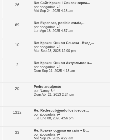
m
l
e
Re: Сайт Кракен! Список зерка…
e
26
t
V
por
abogadoia
n
i
e
Mié Sep 24, 2025 4:18 am
s
m
r
a
o
ú
j
m
l
e
Re: Expensas, posible estafa,…
e
69
t
V
por
abogadoia
n
i
e
Lun Ago 18, 2025 4:57 am
s
m
r
a
o
ú
j
m
l
e
Re: Кракен Онион Ссылка –Вход…
e
10
t
V
por
abogadoia
n
i
e
Mar Sep 23, 2025 12:00 pm
s
m
r
a
o
ú
j
m
l
e
Re: Кракен Онион Актуальное з…
e
2
t
V
por
abogadoia
n
i
e
Dom Sep 21, 2025 4:13 am
s
m
r
a
o
ú
j
m
l
e
e
t
Perito arquitecto
n
20
i
V
por
Nancy
s
m
e
Dom Abr 21, 2013 2:24 pm
a
o
r
j
m
ú
e
e
l
n
t
Re: Redescubriendo los juegos…
s
1312
i
V
por
abogadoia
a
m
e
Jue Ene 08, 2026 4:56 pm
j
o
r
e
m
ú
e
l
Re: Кракен ссылка на сайт – В…
n
33
t
V
por
abogadoia
s
i
e
Mié Sep 24, 2025 4:27 am
a