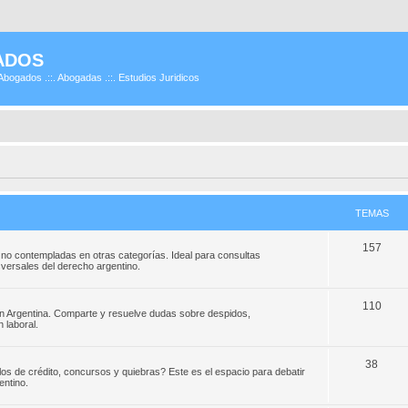
ADOS
Abogados .::. Abogadas .::. Estudios Juridicos
TEMAS
157
 no contempladas en otras categorías. Ideal para consultas
ansversales del derecho argentino.
110
en Argentina. Comparte y resuelve dudas sobre despidos,
 laboral.
38
los de crédito, concursos y quiebras? Este es el espacio para debatir
entino.