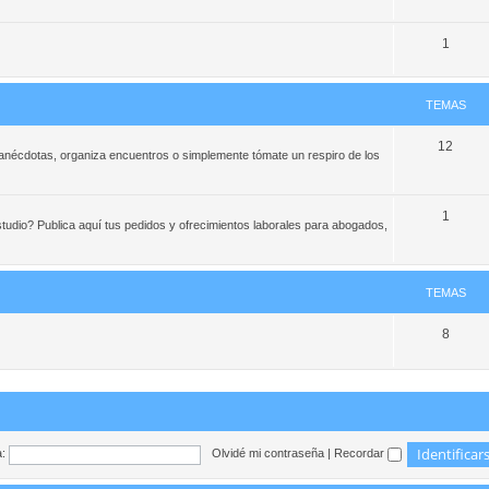
1
TEMAS
12
e anécdotas, organiza encuentros o simplemente tómate un respiro de los
1
studio? Publica aquí tus pedidos y ofrecimientos laborales para abogados,
TEMAS
8
:
Olvidé mi contraseña
|
Recordar