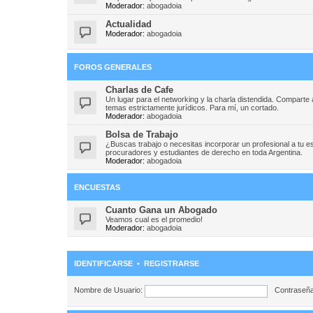
Moderador:
abogadoia
Actualidad
Moderador:
abogadoia
FOROS GENERALES
Charlas de Cafe
Un lugar para el networking y la charla distendida. Compart
temas estrictamente jurídicos. Para mí, un cortado.
Moderador:
abogadoia
Bolsa de Trabajo
¿Buscas trabajo o necesitas incorporar un profesional a tu e
procuradores y estudiantes de derecho en toda Argentina.
Moderador:
abogadoia
ENCUESTAS
Cuanto Gana un Abogado
Veamos cual es el promedio!
Moderador:
abogadoia
IDENTIFICARSE
•
REGISTRARSE
Nombre de Usuario:
Contraseña