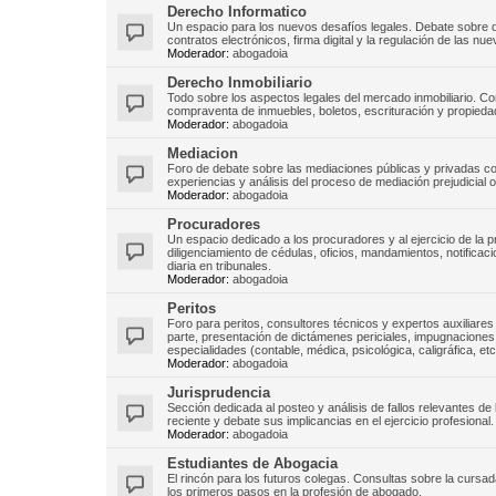
Derecho Informatico
Un espacio para los nuevos desafíos legales. Debate sobre d
contratos electrónicos, firma digital y la regulación de las nu
Moderador:
abogadoia
Derecho Inmobiliario
Todo sobre los aspectos legales del mercado inmobiliario. C
compraventa de inmuebles, boletos, escrituración y propiedad
Moderador:
abogadoia
Mediacion
Foro de debate sobre las mediaciones públicas y privadas com
experiencias y análisis del proceso de mediación prejudicial ob
Moderador:
abogadoia
Procuradores
Un espacio dedicado a los procuradores y al ejercicio de la
diligenciamiento de cédulas, oficios, mandamientos, notificaci
diaria en tribunales.
Moderador:
abogadoia
Peritos
Foro para peritos, consultores técnicos y expertos auxiliares 
parte, presentación de dictámenes periciales, impugnaciones, r
especialidades (contable, médica, psicológica, caligráfica, etc
Moderador:
abogadoia
Jurisprudencia
Sección dedicada al posteo y análisis de fallos relevantes de 
reciente y debate sus implicancias en el ejercicio profesional.
Moderador:
abogadoia
Estudiantes de Abogacia
El rincón para los futuros colegas. Consultas sobre la curs
los primeros pasos en la profesión de abogado.