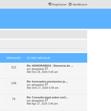
Registrarse
Identificarse
MENSAJES
ÚLTIMO MENSAJE
Re: HONORARIOS - Denuncia de …
322
V
por
abogadoia
e
Mié Ene 28, 2026 5:06 am
r
ú
l
Re: honorarios provisorios ju…
248
t
V
por
abogadoia
i
e
Mar Ene 27, 2026 5:06 am
m
r
o
ú
m
l
Re: Consulta legal sobre conf…
e
79
t
V
por
abogadoia
n
i
e
Mié Ago 27, 2025 3:46 pm
s
m
r
a
o
ú
j