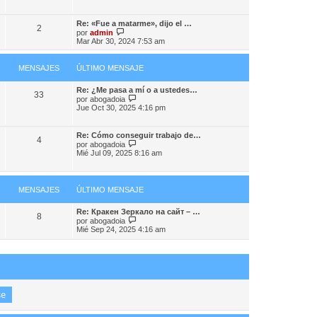
m
r
j
o
ú
e
m
l
Re: «Fue a matarme», dijo el …
e
2
t
V
por
admin
n
i
e
Mar Abr 30, 2024 7:53 am
s
m
r
a
o
ú
j
m
l
MENSAJES
ÚLTIMO MENSAJE
e
e
t
n
i
s
Re: ¿Me pasa a mí o a ustedes…
m
33
a
V
por
abogadoia
o
j
e
Jue Oct 30, 2025 4:16 pm
m
e
r
e
ú
n
l
s
Re: Cómo conseguir trabajo de…
4
t
a
V
por
abogadoia
i
j
e
Mié Jul 09, 2025 8:16 am
m
e
r
o
ú
m
l
e
t
MENSAJES
ÚLTIMO MENSAJE
n
i
s
m
a
o
Re: Кракен Зеркало на сайт – …
8
j
m
V
por
abogadoia
e
e
e
Mié Sep 24, 2025 4:16 am
n
r
s
ú
a
l
j
t
e
i
m
o
m
e
n