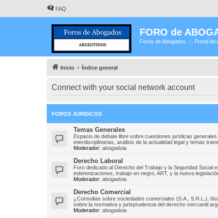
FAQ
FORO de ABOG
Foros de Abogados .::. Portal de 
Inicio
Índice general
Connect with your social network account
FOROS JURIDICOS
Temas Generales
Espacio de debate libre sobre cuestiones jurídicas generales
interdisciplinarias, análisis de la actualidad legal y temas tr
Moderador:
abogadoia
Derecho Laboral
Foro dedicado al Derecho del Trabajo y la Seguridad Social 
indemnizaciones, trabajo en negro, ART, y la nueva legislación
Moderador:
abogadoia
Derecho Comercial
¿Consultas sobre sociedades comerciales (S.A., S.R.L.), títu
sobre la normativa y jurisprudencia del derecho mercantil arg
Moderador:
abogadoia