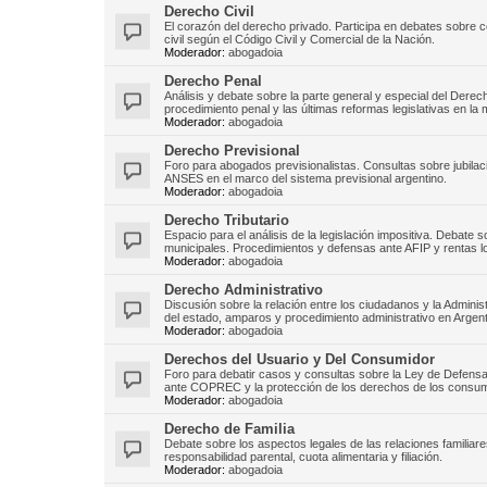
Derecho Civil
El corazón del derecho privado. Participa en debates sobre c
civil según el Código Civil y Comercial de la Nación.
Moderador:
abogadoia
Derecho Penal
Análisis y debate sobre la parte general y especial del Derech
procedimiento penal y las últimas reformas legislativas en la 
Moderador:
abogadoia
Derecho Previsional
Foro para abogados previsionalistas. Consultas sobre jubilac
ANSES en el marco del sistema previsional argentino.
Moderador:
abogadoia
Derecho Tributario
Espacio para el análisis de la legislación impositiva. Debate
municipales. Procedimientos y defensas ante AFIP y rentas l
Moderador:
abogadoia
Derecho Administrativo
Discusión sobre la relación entre los ciudadanos y la Admini
del estado, amparos y procedimiento administrativo en Argent
Moderador:
abogadoia
Derechos del Usuario y Del Consumidor
Foro para debatir casos y consultas sobre la Ley de Defen
ante COPREC y la protección de los derechos de los consum
Moderador:
abogadoia
Derecho de Familia
Debate sobre los aspectos legales de las relaciones familiare
responsabilidad parental, cuota alimentaria y filiación.
Moderador:
abogadoia