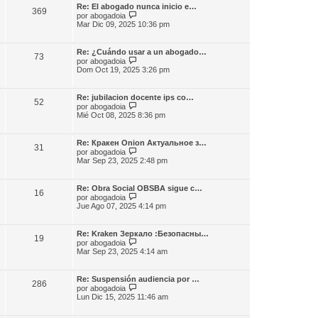
m
l
e
Re: El abogado nunca inicio e…
e
369
t
V
por
abogadoia
n
i
e
Mar Dic 09, 2025 10:36 pm
s
m
r
a
o
ú
j
m
l
e
Re: ¿Cuándo usar a un abogado…
e
73
t
V
por
abogadoia
n
i
e
Dom Oct 19, 2025 3:26 pm
s
m
r
a
o
ú
j
m
l
e
Re: jubilacion docente ips co…
e
52
t
V
por
abogadoia
n
i
e
Mié Oct 08, 2025 8:36 pm
s
m
r
a
o
ú
j
m
l
e
Re: Кракен Onion Актуальное з…
e
31
t
V
por
abogadoia
n
i
e
Mar Sep 23, 2025 2:48 pm
s
m
r
a
o
ú
j
m
l
e
Re: Obra Social OBSBA sigue c…
e
16
t
V
por
abogadoia
n
i
e
Jue Ago 07, 2025 4:14 pm
s
m
r
a
o
ú
j
m
l
e
Re: Kraken Зеркало :Безопасны…
e
19
t
V
por
abogadoia
n
i
e
Mar Sep 23, 2025 4:14 am
s
m
r
a
o
ú
j
m
l
e
Re: Suspensión audiencia por …
e
286
t
V
por
abogadoia
n
i
e
Lun Dic 15, 2025 11:46 am
s
m
r
a
o
ú
j