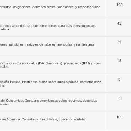
165
ontratos, obligaciones, derechos reales, sucesiones, y responsabilidad
42
o Penal argentino. Discute sobre delitos, garantías constitucionales,
materia.
29
iones, pensiones, reajustes de haberes, moratorias y trámites ante
15
 sobre impuestos nacionales (IVA, Ganancias), provinciales (IIBB) y tasas
ocales.
9
stración Pública. Plantea tus dudas sobre empleo público, contrataciones
ina.
15
sa del Consumidor. Comparte experiencias sobre reclamos, denuncias
idores.
109
s en Argentina. Consultas sobre divorcio, convenio regulador,