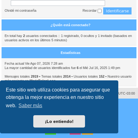
Olvidé mi contraseña
Recordar
¿Quién está conectado?
En total hay
2
usuarios conectados :: 1 registrado, 0 ocultos y 1 invitado (basados en
usuarios activos en los últimos 5 minutos)
Estadísticas
Fecha actual Vie Ago 07, 2026 7:28 am
La mayor cantidad de usuarios identificados fue
6
el Mié Jul 16, 2025 1:49 pm
Mensajes totales
2919
• Temas totales
2014
• Usuarios totales
152
• Nuestro usuario
más reciente es
MariaBelenLeon
Este sitio web utiliza cookies para asegurar que
Contáctenos
Borrar cookies
Todos los horarios son
UTC-03:00
obtenga la mejor experiencia en nuestro sitio
Desarrollado por
phpBB
® Forum Software © phpBB Limited
web.
Saber más
Traducción al español por
phpBB España
Director:
Dr. Sztarkman
- Diseñado por ©
Abogados Argentinos
2023
Privacidad
|
Condiciones
¡Lo entiendo!