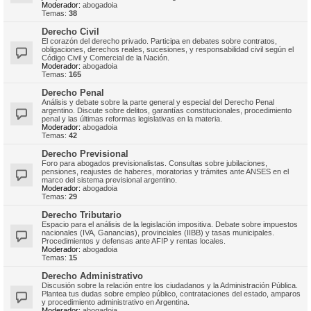
Moderador:
abogadoia
Temas:
38
Derecho Civil
El corazón del derecho privado. Participa en debates sobre contratos,
obligaciones, derechos reales, sucesiones, y responsabilidad civil según el
Código Civil y Comercial de la Nación.
Moderador:
abogadoia
Temas:
165
Derecho Penal
Análisis y debate sobre la parte general y especial del Derecho Penal
argentino. Discute sobre delitos, garantías constitucionales, procedimiento
penal y las últimas reformas legislativas en la materia.
Moderador:
abogadoia
Temas:
42
Derecho Previsional
Foro para abogados previsionalistas. Consultas sobre jubilaciones,
pensiones, reajustes de haberes, moratorias y trámites ante ANSES en el
marco del sistema previsional argentino.
Moderador:
abogadoia
Temas:
29
Derecho Tributario
Espacio para el análisis de la legislación impositiva. Debate sobre impuestos
nacionales (IVA, Ganancias), provinciales (IIBB) y tasas municipales.
Procedimientos y defensas ante AFIP y rentas locales.
Moderador:
abogadoia
Temas:
15
Derecho Administrativo
Discusión sobre la relación entre los ciudadanos y la Administración Pública.
Plantea tus dudas sobre empleo público, contrataciones del estado, amparos
y procedimiento administrativo en Argentina.
Moderador:
abogadoia