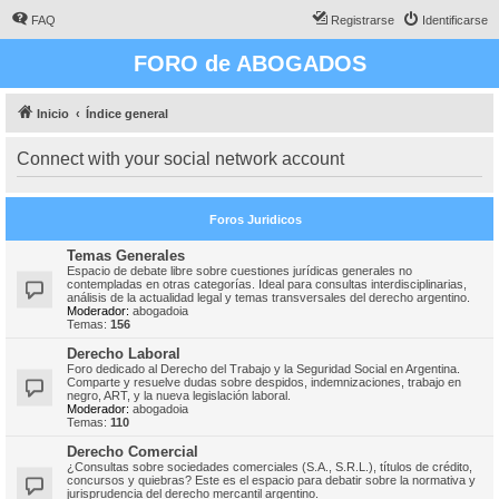
FAQ
Registrarse
Identificarse
FORO de ABOGADOS
Inicio
Índice general
Connect with your social network account
Foros Juridicos
Temas Generales
Espacio de debate libre sobre cuestiones jurídicas generales no
contempladas en otras categorías. Ideal para consultas interdisciplinarias,
análisis de la actualidad legal y temas transversales del derecho argentino.
Moderador:
abogadoia
Temas:
156
Derecho Laboral
Foro dedicado al Derecho del Trabajo y la Seguridad Social en Argentina.
Comparte y resuelve dudas sobre despidos, indemnizaciones, trabajo en
negro, ART, y la nueva legislación laboral.
Moderador:
abogadoia
Temas:
110
Derecho Comercial
¿Consultas sobre sociedades comerciales (S.A., S.R.L.), títulos de crédito,
concursos y quiebras? Este es el espacio para debatir sobre la normativa y
jurisprudencia del derecho mercantil argentino.