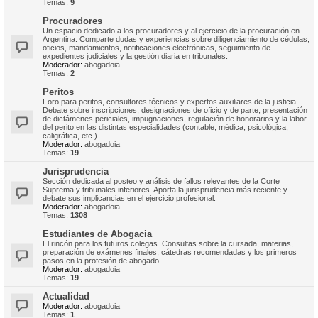
Temas:
9
Procuradores
Un espacio dedicado a los procuradores y al ejercicio de la procuración en
Argentina. Comparte dudas y experiencias sobre diligenciamiento de cédulas,
oficios, mandamientos, notificaciones electrónicas, seguimiento de
expedientes judiciales y la gestión diaria en tribunales.
Moderador:
abogadoia
Temas:
2
Peritos
Foro para peritos, consultores técnicos y expertos auxiliares de la justicia.
Debate sobre inscripciones, designaciones de oficio y de parte, presentación
de dictámenes periciales, impugnaciones, regulación de honorarios y la labor
del perito en las distintas especialidades (contable, médica, psicológica,
caligráfica, etc.).
Moderador:
abogadoia
Temas:
19
Jurisprudencia
Sección dedicada al posteo y análisis de fallos relevantes de la Corte
Suprema y tribunales inferiores. Aporta la jurisprudencia más reciente y
debate sus implicancias en el ejercicio profesional.
Moderador:
abogadoia
Temas:
1308
Estudiantes de Abogacia
El rincón para los futuros colegas. Consultas sobre la cursada, materias,
preparación de exámenes finales, cátedras recomendadas y los primeros
pasos en la profesión de abogado.
Moderador:
abogadoia
Temas:
19
Actualidad
Moderador:
abogadoia
Temas:
1