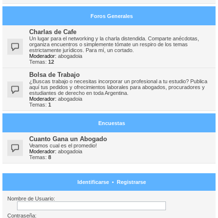
Foros Generales
Charlas de Cafe
Un lugar para el networking y la charla distendida. Comparte anécdotas,
organiza encuentros o simplemente tómate un respiro de los temas
estrictamente jurídicos. Para mí, un cortado.
Moderador:
abogadoia
Temas:
12
Bolsa de Trabajo
¿Buscas trabajo o necesitas incorporar un profesional a tu estudio? Publica
aquí tus pedidos y ofrecimientos laborales para abogados, procuradores y
estudiantes de derecho en toda Argentina.
Moderador:
abogadoia
Temas:
1
Encuestas
Cuanto Gana un Abogado
Veamos cual es el promedio!
Moderador:
abogadoia
Temas:
8
Identificarse
•
Registrarse
Nombre de Usuario:
Contraseña: