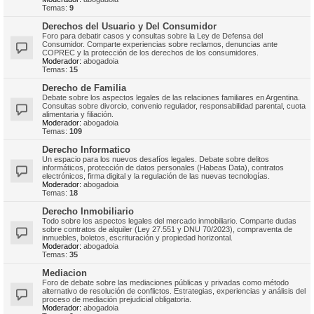
Temas:
9
Derechos del Usuario y Del Consumidor
Foro para debatir casos y consultas sobre la Ley de Defensa del
Consumidor. Comparte experiencias sobre reclamos, denuncias ante
COPREC y la protección de los derechos de los consumidores.
Moderador:
abogadoia
Temas:
15
Derecho de Familia
Debate sobre los aspectos legales de las relaciones familiares en Argentina.
Consultas sobre divorcio, convenio regulador, responsabilidad parental, cuota
alimentaria y filiación.
Moderador:
abogadoia
Temas:
109
Derecho Informatico
Un espacio para los nuevos desafíos legales. Debate sobre delitos
informáticos, protección de datos personales (Habeas Data), contratos
electrónicos, firma digital y la regulación de las nuevas tecnologías.
Moderador:
abogadoia
Temas:
18
Derecho Inmobiliario
Todo sobre los aspectos legales del mercado inmobiliario. Comparte dudas
sobre contratos de alquiler (Ley 27.551 y DNU 70/2023), compraventa de
inmuebles, boletos, escrituración y propiedad horizontal.
Moderador:
abogadoia
Temas:
35
Mediacion
Foro de debate sobre las mediaciones públicas y privadas como método
alternativo de resolución de conflictos. Estrategias, experiencias y análisis del
proceso de mediación prejudicial obligatoria.
Moderador:
abogadoia