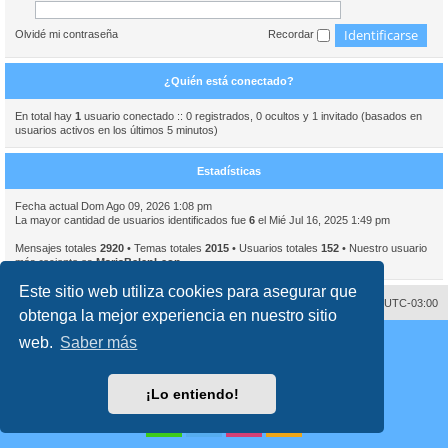
Olvidé mi contraseña
Recordar
¿Quién está conectado?
En total hay
1
usuario conectado :: 0 registrados, 0 ocultos y 1 invitado (basados en
usuarios activos en los últimos 5 minutos)
Estadísticas
Fecha actual Dom Ago 09, 2026 1:08 pm
La mayor cantidad de usuarios identificados fue
6
el Mié Jul 16, 2025 1:49 pm
Mensajes totales
2920
• Temas totales
2015
• Usuarios totales
152
• Nuestro usuario
más reciente es
MariaBelenLeon
Este sitio web utiliza cookies para asegurar que
Contáctenos
Borrar cookies
Todos los horarios son
UTC-03:00
obtenga la mejor experiencia en nuestro sitio
Desarrollado por
phpBB
® Forum Software © phpBB Limited
web.
Saber más
Traducción al español por
phpBB España
Director:
Dr. Sztarkman
- Diseñado por ©
Abogados Argentinos
2023
Privacidad
|
Condiciones
¡Lo entiendo!