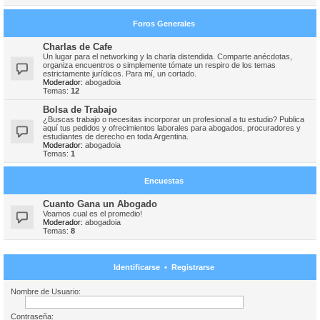
Foros Generales
Charlas de Cafe
Un lugar para el networking y la charla distendida. Comparte anécdotas,
organiza encuentros o simplemente tómate un respiro de los temas
estrictamente jurídicos. Para mí, un cortado.
Moderador:
abogadoia
Temas:
12
Bolsa de Trabajo
¿Buscas trabajo o necesitas incorporar un profesional a tu estudio? Publica
aquí tus pedidos y ofrecimientos laborales para abogados, procuradores y
estudiantes de derecho en toda Argentina.
Moderador:
abogadoia
Temas:
1
Encuestas
Cuanto Gana un Abogado
Veamos cual es el promedio!
Moderador:
abogadoia
Temas:
8
Identificarse
•
Registrarse
Nombre de Usuario:
Contraseña: