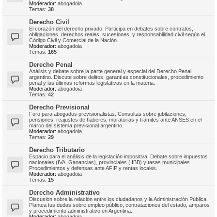
Moderador:
abogadoia
Temas:
38
Derecho Civil
El corazón del derecho privado. Participa en debates sobre contratos,
obligaciones, derechos reales, sucesiones, y responsabilidad civil según el
Código Civil y Comercial de la Nación.
Moderador:
abogadoia
Temas:
165
Derecho Penal
Análisis y debate sobre la parte general y especial del Derecho Penal
argentino. Discute sobre delitos, garantías constitucionales, procedimiento
penal y las últimas reformas legislativas en la materia.
Moderador:
abogadoia
Temas:
42
Derecho Previsional
Foro para abogados previsionalistas. Consultas sobre jubilaciones,
pensiones, reajustes de haberes, moratorias y trámites ante ANSES en el
marco del sistema previsional argentino.
Moderador:
abogadoia
Temas:
29
Derecho Tributario
Espacio para el análisis de la legislación impositiva. Debate sobre impuestos
nacionales (IVA, Ganancias), provinciales (IIBB) y tasas municipales.
Procedimientos y defensas ante AFIP y rentas locales.
Moderador:
abogadoia
Temas:
15
Derecho Administrativo
Discusión sobre la relación entre los ciudadanos y la Administración Pública.
Plantea tus dudas sobre empleo público, contrataciones del estado, amparos
y procedimiento administrativo en Argentina.
Moderador:
abogadoia