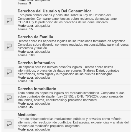
Temas:
9
Derechos del Usuario y Del Consumidor
Foro para debatir casos y consultas sobre la Ley de Defensa del
Consumidor. Comparte experiencias sobre reclamos, denuncias ante
COPREC y la protección de los derechos de los consumidores.
Moderador:
abogadoia
Temas:
15
Derecho de Familia
Debate sobre los aspectos legales de las relaciones familiares en Argentina.
Consultas sobre divorcio, convenio regulador, responsabilidad parental, cuota
alimentaria y filiación.
Moderador:
abogadoia
Temas:
109
Derecho Informatico
Un espacio para los nuevos desafíos legales. Debate sobre delitos
informáticos, protección de datos personales (Habeas Data), contratos
electrónicos, firma digital y la regulación de las nuevas tecnologías.
Moderador:
abogadoia
Temas:
18
Derecho Inmobiliario
Todo sobre los aspectos legales del mercado inmobiliario. Comparte dudas
sobre contratos de alquiler (Ley 27.551 y DNU 70/2023), compraventa de
inmuebles, boletos, escrituración y propiedad horizontal.
Moderador:
abogadoia
Temas:
35
Mediacion
Foro de debate sobre las mediaciones públicas y privadas como método
alternativo de resolución de conflictos. Estrategias, experiencias y análisis del
proceso de mediación prejudicial obligatoria.
Moderador:
abogadoia