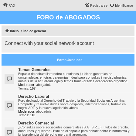
FAQ
Registrarse
Identificarse
FORO de ABOGADOS
Inicio
Índice general
Connect with your social network account
Foros Juridicos
Temas Generales
Espacio de debate libre sobre cuestiones jurídicas generales no
contempladas en otras categorías. Ideal para consultas interdisciplinarias,
análisis de la actualidad legal y temas transversales del derecho argentino.
Moderador:
abogadoia
Temas:
157
Derecho Laboral
Foro dedicado al Derecho del Trabajo y la Seguridad Social en Argentina.
Comparte y resuelve dudas sobre despidos, indemnizaciones, trabajo en
negro, ART, y la nueva legislación laboral.
Moderador:
abogadoia
Temas:
110
Derecho Comercial
¿Consultas sobre sociedades comerciales (S.A., S.R.L.), títulos de crédito,
concursos y quiebras? Este es el espacio para debatir sobre la normativa y
jurisprudencia del derecho mercantil argentino.