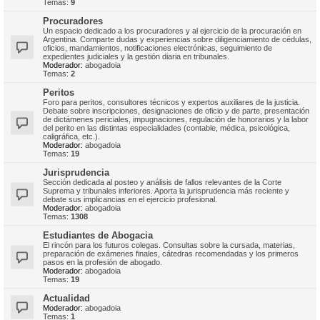
Temas:
9
Procuradores
Un espacio dedicado a los procuradores y al ejercicio de la procuración en
Argentina. Comparte dudas y experiencias sobre diligenciamiento de cédulas,
oficios, mandamientos, notificaciones electrónicas, seguimiento de
expedientes judiciales y la gestión diaria en tribunales.
Moderador:
abogadoia
Temas:
2
Peritos
Foro para peritos, consultores técnicos y expertos auxiliares de la justicia.
Debate sobre inscripciones, designaciones de oficio y de parte, presentación
de dictámenes periciales, impugnaciones, regulación de honorarios y la labor
del perito en las distintas especialidades (contable, médica, psicológica,
caligráfica, etc.).
Moderador:
abogadoia
Temas:
19
Jurisprudencia
Sección dedicada al posteo y análisis de fallos relevantes de la Corte
Suprema y tribunales inferiores. Aporta la jurisprudencia más reciente y
debate sus implicancias en el ejercicio profesional.
Moderador:
abogadoia
Temas:
1308
Estudiantes de Abogacia
El rincón para los futuros colegas. Consultas sobre la cursada, materias,
preparación de exámenes finales, cátedras recomendadas y los primeros
pasos en la profesión de abogado.
Moderador:
abogadoia
Temas:
19
Actualidad
Moderador:
abogadoia
Temas:
1