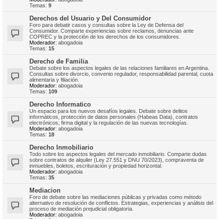
Temas:
9
Derechos del Usuario y Del Consumidor
Foro para debatir casos y consultas sobre la Ley de Defensa del
Consumidor. Comparte experiencias sobre reclamos, denuncias ante
COPREC y la protección de los derechos de los consumidores.
Moderador:
abogadoia
Temas:
15
Derecho de Familia
Debate sobre los aspectos legales de las relaciones familiares en Argentina.
Consultas sobre divorcio, convenio regulador, responsabilidad parental, cuota
alimentaria y filiación.
Moderador:
abogadoia
Temas:
109
Derecho Informatico
Un espacio para los nuevos desafíos legales. Debate sobre delitos
informáticos, protección de datos personales (Habeas Data), contratos
electrónicos, firma digital y la regulación de las nuevas tecnologías.
Moderador:
abogadoia
Temas:
18
Derecho Inmobiliario
Todo sobre los aspectos legales del mercado inmobiliario. Comparte dudas
sobre contratos de alquiler (Ley 27.551 y DNU 70/2023), compraventa de
inmuebles, boletos, escrituración y propiedad horizontal.
Moderador:
abogadoia
Temas:
35
Mediacion
Foro de debate sobre las mediaciones públicas y privadas como método
alternativo de resolución de conflictos. Estrategias, experiencias y análisis del
proceso de mediación prejudicial obligatoria.
Moderador:
abogadoia