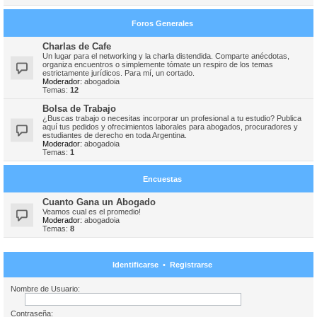
Foros Generales
Charlas de Cafe
Un lugar para el networking y la charla distendida. Comparte anécdotas,
organiza encuentros o simplemente tómate un respiro de los temas
estrictamente jurídicos. Para mí, un cortado.
Moderador:
abogadoia
Temas:
12
Bolsa de Trabajo
¿Buscas trabajo o necesitas incorporar un profesional a tu estudio? Publica
aquí tus pedidos y ofrecimientos laborales para abogados, procuradores y
estudiantes de derecho en toda Argentina.
Moderador:
abogadoia
Temas:
1
Encuestas
Cuanto Gana un Abogado
Veamos cual es el promedio!
Moderador:
abogadoia
Temas:
8
Identificarse
•
Registrarse
Nombre de Usuario:
Contraseña: