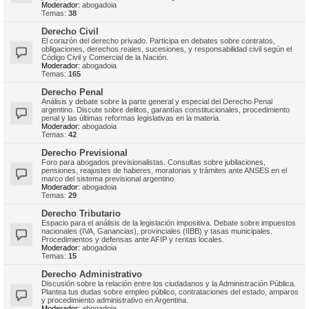
Moderador:
abogadoia
Temas:
38
Derecho Civil
El corazón del derecho privado. Participa en debates sobre contratos,
obligaciones, derechos reales, sucesiones, y responsabilidad civil según el
Código Civil y Comercial de la Nación.
Moderador:
abogadoia
Temas:
165
Derecho Penal
Análisis y debate sobre la parte general y especial del Derecho Penal
argentino. Discute sobre delitos, garantías constitucionales, procedimiento
penal y las últimas reformas legislativas en la materia.
Moderador:
abogadoia
Temas:
42
Derecho Previsional
Foro para abogados previsionalistas. Consultas sobre jubilaciones,
pensiones, reajustes de haberes, moratorias y trámites ante ANSES en el
marco del sistema previsional argentino.
Moderador:
abogadoia
Temas:
29
Derecho Tributario
Espacio para el análisis de la legislación impositiva. Debate sobre impuestos
nacionales (IVA, Ganancias), provinciales (IIBB) y tasas municipales.
Procedimientos y defensas ante AFIP y rentas locales.
Moderador:
abogadoia
Temas:
15
Derecho Administrativo
Discusión sobre la relación entre los ciudadanos y la Administración Pública.
Plantea tus dudas sobre empleo público, contrataciones del estado, amparos
y procedimiento administrativo en Argentina.
Moderador:
abogadoia