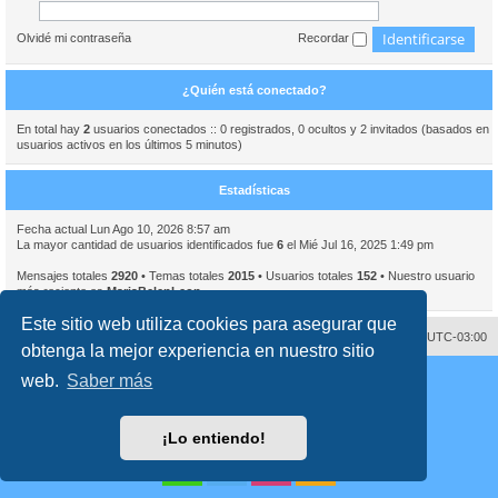
Olvidé mi contraseña
Recordar
¿Quién está conectado?
En total hay
2
usuarios conectados :: 0 registrados, 0 ocultos y 2 invitados (basados en
usuarios activos en los últimos 5 minutos)
Estadísticas
Fecha actual Lun Ago 10, 2026 8:57 am
La mayor cantidad de usuarios identificados fue
6
el Mié Jul 16, 2025 1:49 pm
Mensajes totales
2920
• Temas totales
2015
• Usuarios totales
152
• Nuestro usuario
más reciente es
MariaBelenLeon
Este sitio web utiliza cookies para asegurar que
Contáctenos
Borrar cookies
Todos los horarios son
UTC-03:00
obtenga la mejor experiencia en nuestro sitio
Desarrollado por
phpBB
® Forum Software © phpBB Limited
web.
Saber más
Traducción al español por
phpBB España
Director:
Dr. Sztarkman
- Diseñado por ©
Abogados Argentinos
2023
Privacidad
|
Condiciones
¡Lo entiendo!