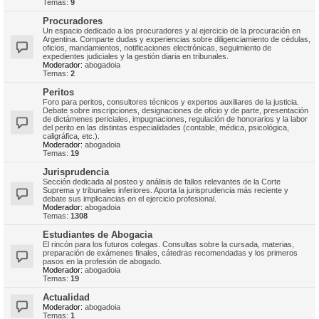
Temas:
9
Procuradores
Un espacio dedicado a los procuradores y al ejercicio de la procuración en
Argentina. Comparte dudas y experiencias sobre diligenciamiento de cédulas,
oficios, mandamientos, notificaciones electrónicas, seguimiento de
expedientes judiciales y la gestión diaria en tribunales.
Moderador:
abogadoia
Temas:
2
Peritos
Foro para peritos, consultores técnicos y expertos auxiliares de la justicia.
Debate sobre inscripciones, designaciones de oficio y de parte, presentación
de dictámenes periciales, impugnaciones, regulación de honorarios y la labor
del perito en las distintas especialidades (contable, médica, psicológica,
caligráfica, etc.).
Moderador:
abogadoia
Temas:
19
Jurisprudencia
Sección dedicada al posteo y análisis de fallos relevantes de la Corte
Suprema y tribunales inferiores. Aporta la jurisprudencia más reciente y
debate sus implicancias en el ejercicio profesional.
Moderador:
abogadoia
Temas:
1308
Estudiantes de Abogacia
El rincón para los futuros colegas. Consultas sobre la cursada, materias,
preparación de exámenes finales, cátedras recomendadas y los primeros
pasos en la profesión de abogado.
Moderador:
abogadoia
Temas:
19
Actualidad
Moderador:
abogadoia
Temas:
1