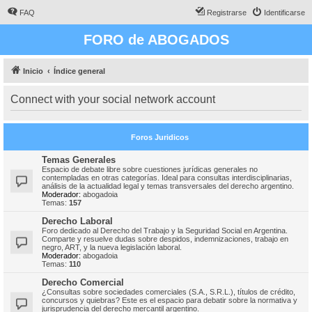
FAQ
Registrarse
Identificarse
FORO de ABOGADOS
Inicio
Índice general
Connect with your social network account
Foros Juridicos
Temas Generales
Espacio de debate libre sobre cuestiones jurídicas generales no
contempladas en otras categorías. Ideal para consultas interdisciplinarias,
análisis de la actualidad legal y temas transversales del derecho argentino.
Moderador:
abogadoia
Temas:
157
Derecho Laboral
Foro dedicado al Derecho del Trabajo y la Seguridad Social en Argentina.
Comparte y resuelve dudas sobre despidos, indemnizaciones, trabajo en
negro, ART, y la nueva legislación laboral.
Moderador:
abogadoia
Temas:
110
Derecho Comercial
¿Consultas sobre sociedades comerciales (S.A., S.R.L.), títulos de crédito,
concursos y quiebras? Este es el espacio para debatir sobre la normativa y
jurisprudencia del derecho mercantil argentino.