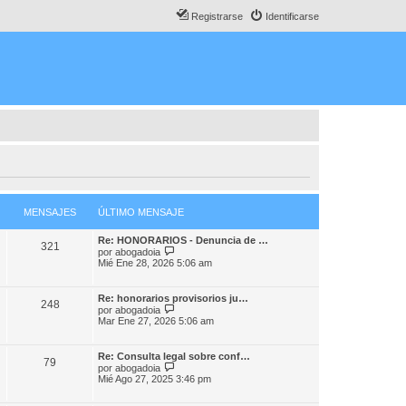
Registrarse
Identificarse
MENSAJES
ÚLTIMO MENSAJE
Re: HONORARIOS - Denuncia de …
321
V
por
abogadoia
e
Mié Ene 28, 2026 5:06 am
r
ú
l
Re: honorarios provisorios ju…
248
t
V
por
abogadoia
i
e
Mar Ene 27, 2026 5:06 am
m
r
o
ú
m
l
Re: Consulta legal sobre conf…
e
79
t
V
por
abogadoia
n
i
e
Mié Ago 27, 2025 3:46 pm
s
m
r
a
o
ú
j