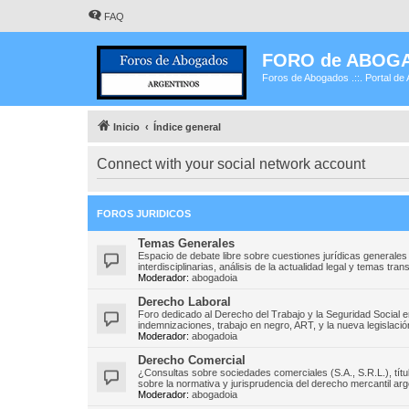
FAQ
FORO de ABOG
Foros de Abogados .::. Portal de 
Inicio
Índice general
Connect with your social network account
FOROS JURIDICOS
Temas Generales
Espacio de debate libre sobre cuestiones jurídicas generales
interdisciplinarias, análisis de la actualidad legal y temas tr
Moderador:
abogadoia
Derecho Laboral
Foro dedicado al Derecho del Trabajo y la Seguridad Social 
indemnizaciones, trabajo en negro, ART, y la nueva legislación
Moderador:
abogadoia
Derecho Comercial
¿Consultas sobre sociedades comerciales (S.A., S.R.L.), títu
sobre la normativa y jurisprudencia del derecho mercantil arg
Moderador:
abogadoia