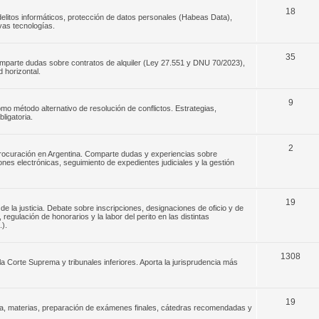
18
elitos informáticos, protección de datos personales (Habeas Data),
evas tecnologías.
35
omparte dudas sobre contratos de alquiler (Ley 27.551 y DNU 70/2023),
 horizontal.
9
o método alternativo de resolución de conflictos. Estrategias,
ligatoria.
2
 procuración en Argentina. Comparte dudas y experiencias sobre
ones electrónicas, seguimiento de expedientes judiciales y la gestión
19
de la justicia. Debate sobre inscripciones, designaciones de oficio y de
egulación de honorarios y la labor del perito en las distintas
.).
1308
la Corte Suprema y tribunales inferiores. Aporta la jurisprudencia más
19
ada, materias, preparación de exámenes finales, cátedras recomendadas y