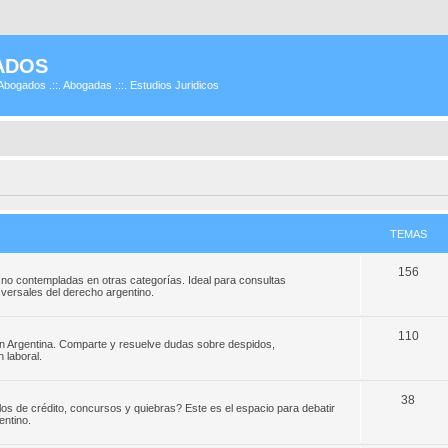
ADOS
Abogados .::. Abogadas .::. Estudios Juridicos
TEMAS
156
 no contempladas en otras categorías. Ideal para consultas
ansversales del derecho argentino.
110
en Argentina. Comparte y resuelve dudas sobre despidos,
 laboral.
38
los de crédito, concursos y quiebras? Este es el espacio para debatir
entino.