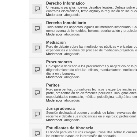
Derecho Informatico
Un espacio para los nuevos desafíos legales. Debate sobre d
contratos electrónicos, firma digital y la regulación de las nu
Moderador:
abogadoia
Derecho Inmobiliario
Todo sobre los aspectos legales del mercado inmobiliario. C
compraventa de inmuebles, boletos, escrituración y propiedad
Moderador:
abogadoia
Mediacion
Foro de debate sobre las mediaciones públicas y privadas com
experiencias y análisis del proceso de mediación prejudicial ob
Moderador:
abogadoia
Procuradores
Un espacio dedicado a los procuradores y al ejercicio de la
diligenciamiento de cédulas, oficios, mandamientos, notificaci
diaria en tribunales.
Moderador:
abogadoia
Peritos
Foro para peritos, consultores técnicos y expertos auxiliares 
parte, presentación de dictámenes periciales, impugnaciones, r
especialidades (contable, médica, psicológica, caligráfica, etc
Moderador:
abogadoia
Jurisprudencia
Sección dedicada al posteo y análisis de fallos relevantes de 
reciente y debate sus implicancias en el ejercicio profesional.
Moderador:
abogadoia
Estudiantes de Abogacia
El rincón para los futuros colegas. Consultas sobre la curs
los primeros pasos en la profesión de abogado.