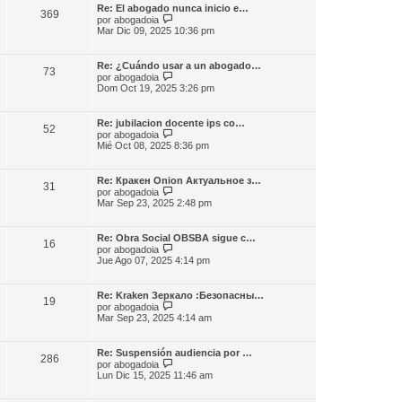
m
l
e
Re: El abogado nunca inicio e…
e
369
t
V
por
abogadoia
n
i
e
Mar Dic 09, 2025 10:36 pm
s
m
r
a
o
ú
j
m
l
e
Re: ¿Cuándo usar a un abogado…
e
73
t
V
por
abogadoia
n
i
e
Dom Oct 19, 2025 3:26 pm
s
m
r
a
o
ú
j
m
l
e
Re: jubilacion docente ips co…
e
52
t
V
por
abogadoia
n
i
e
Mié Oct 08, 2025 8:36 pm
s
m
r
a
o
ú
j
m
l
e
Re: Кракен Onion Актуальное з…
e
31
t
V
por
abogadoia
n
i
e
Mar Sep 23, 2025 2:48 pm
s
m
r
a
o
ú
j
m
l
e
Re: Obra Social OBSBA sigue c…
e
16
t
V
por
abogadoia
n
i
e
Jue Ago 07, 2025 4:14 pm
s
m
r
a
o
ú
j
m
l
e
Re: Kraken Зеркало :Безопасны…
e
19
t
V
por
abogadoia
n
i
e
Mar Sep 23, 2025 4:14 am
s
m
r
a
o
ú
j
m
l
e
Re: Suspensión audiencia por …
e
286
t
V
por
abogadoia
n
i
e
Lun Dic 15, 2025 11:46 am
s
m
r
a
o
ú
j