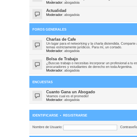
Moderador:
abogadoia
Actualidad
Moderador:
abogadoia
FOROS GENERALES
Charlas de Cafe
Un lugar para el networking y la charla distendida. Compart
temas estrictamente jurídicos. Para mí, un cortado.
Moderador:
abogadoia
Bolsa de Trabajo
¿Buscas trabajo o necesitas incorporar un profesional a tu e
procuradores y estudiantes de derecho en toda Argentina.
Moderador:
abogadoia
ENCUESTAS
Cuanto Gana un Abogado
Veamos cual es el promedio!
Moderador:
abogadoia
IDENTIFICARSE
•
REGISTRARSE
Nombre de Usuario:
Contraseña