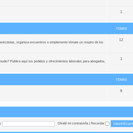
1
TEMAS
12
e anécdotas, organiza encuentros o simplemente tómate un respiro de los
1
studio? Publica aquí tus pedidos y ofrecimientos laborales para abogados,
TEMAS
8
:
Olvidé mi contraseña
|
Recordar