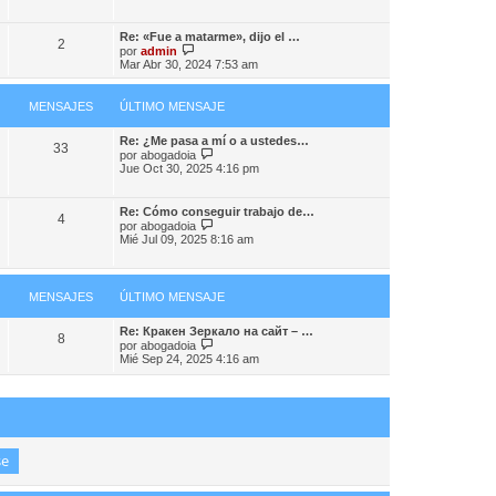
m
r
j
o
ú
e
m
l
Re: «Fue a matarme», dijo el …
e
2
t
V
por
admin
n
i
e
Mar Abr 30, 2024 7:53 am
s
m
r
a
o
ú
j
m
l
MENSAJES
ÚLTIMO MENSAJE
e
e
t
n
i
s
Re: ¿Me pasa a mí o a ustedes…
m
33
a
V
por
abogadoia
o
j
e
Jue Oct 30, 2025 4:16 pm
m
e
r
e
ú
n
l
s
Re: Cómo conseguir trabajo de…
4
t
a
V
por
abogadoia
i
j
e
Mié Jul 09, 2025 8:16 am
m
e
r
o
ú
m
l
e
t
MENSAJES
ÚLTIMO MENSAJE
n
i
s
m
a
o
Re: Кракен Зеркало на сайт – …
8
j
m
V
por
abogadoia
e
e
e
Mié Sep 24, 2025 4:16 am
n
r
s
ú
a
l
j
t
e
i
m
o
m
e
n