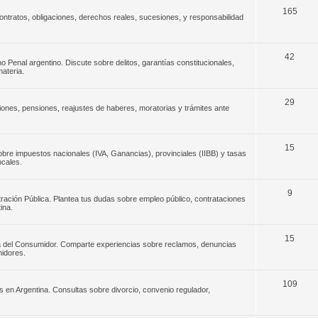
165
ontratos, obligaciones, derechos reales, sucesiones, y responsabilidad
42
o Penal argentino. Discute sobre delitos, garantías constitucionales,
materia.
29
iones, pensiones, reajustes de haberes, moratorias y trámites ante
15
 sobre impuestos nacionales (IVA, Ganancias), provinciales (IIBB) y tasas
ocales.
9
stración Pública. Plantea tus dudas sobre empleo público, contrataciones
ina.
15
sa del Consumidor. Comparte experiencias sobre reclamos, denuncias
idores.
109
s en Argentina. Consultas sobre divorcio, convenio regulador,