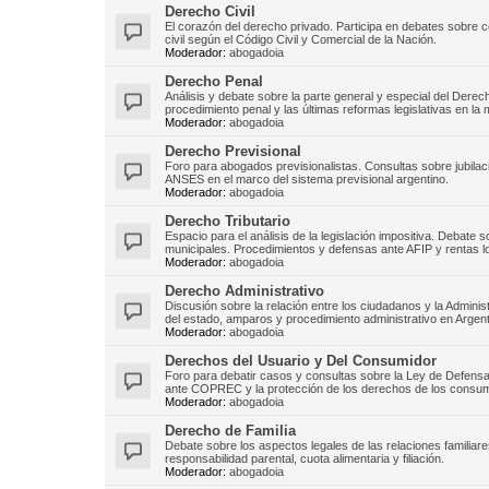
Derecho Civil
El corazón del derecho privado. Participa en debates sobre c
civil según el Código Civil y Comercial de la Nación.
Moderador:
abogadoia
Derecho Penal
Análisis y debate sobre la parte general y especial del Derech
procedimiento penal y las últimas reformas legislativas en la 
Moderador:
abogadoia
Derecho Previsional
Foro para abogados previsionalistas. Consultas sobre jubilac
ANSES en el marco del sistema previsional argentino.
Moderador:
abogadoia
Derecho Tributario
Espacio para el análisis de la legislación impositiva. Debate
municipales. Procedimientos y defensas ante AFIP y rentas l
Moderador:
abogadoia
Derecho Administrativo
Discusión sobre la relación entre los ciudadanos y la Admini
del estado, amparos y procedimiento administrativo en Argent
Moderador:
abogadoia
Derechos del Usuario y Del Consumidor
Foro para debatir casos y consultas sobre la Ley de Defen
ante COPREC y la protección de los derechos de los consum
Moderador:
abogadoia
Derecho de Familia
Debate sobre los aspectos legales de las relaciones familiare
responsabilidad parental, cuota alimentaria y filiación.
Moderador:
abogadoia