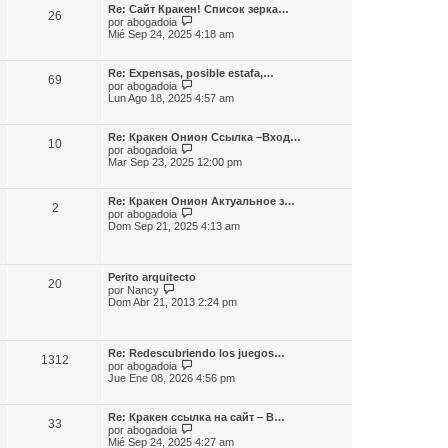
m
l
e
Re: Сайт Кракен! Список зерка…
e
26
t
V
por
abogadoia
n
i
e
Mié Sep 24, 2025 4:18 am
s
m
r
a
o
ú
j
m
l
e
Re: Expensas, posible estafa,…
e
69
t
V
por
abogadoia
n
i
e
Lun Ago 18, 2025 4:57 am
s
m
r
a
o
ú
j
m
l
e
Re: Кракен Онион Ссылка –Вход…
e
10
t
V
por
abogadoia
n
i
e
Mar Sep 23, 2025 12:00 pm
s
m
r
a
o
ú
j
m
l
e
Re: Кракен Онион Актуальное з…
e
2
t
V
por
abogadoia
n
i
e
Dom Sep 21, 2025 4:13 am
s
m
r
a
o
ú
j
m
l
e
e
t
Perito arquitecto
n
20
i
V
por
Nancy
s
m
e
Dom Abr 21, 2013 2:24 pm
a
o
r
j
m
ú
e
e
l
n
t
Re: Redescubriendo los juegos…
s
1312
i
V
por
abogadoia
a
m
e
Jue Ene 08, 2026 4:56 pm
j
o
r
e
m
ú
e
l
Re: Кракен ссылка на сайт – В…
n
33
t
V
por
abogadoia
s
i
e
Mié Sep 24, 2025 4:27 am
a