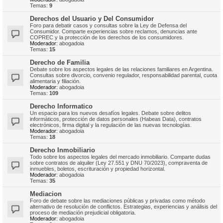
Temas:
9
Derechos del Usuario y Del Consumidor
Foro para debatir casos y consultas sobre la Ley de Defensa del
Consumidor. Comparte experiencias sobre reclamos, denuncias ante
COPREC y la protección de los derechos de los consumidores.
Moderador:
abogadoia
Temas:
15
Derecho de Familia
Debate sobre los aspectos legales de las relaciones familiares en Argentina.
Consultas sobre divorcio, convenio regulador, responsabilidad parental, cuota
alimentaria y filiación.
Moderador:
abogadoia
Temas:
109
Derecho Informatico
Un espacio para los nuevos desafíos legales. Debate sobre delitos
informáticos, protección de datos personales (Habeas Data), contratos
electrónicos, firma digital y la regulación de las nuevas tecnologías.
Moderador:
abogadoia
Temas:
18
Derecho Inmobiliario
Todo sobre los aspectos legales del mercado inmobiliario. Comparte dudas
sobre contratos de alquiler (Ley 27.551 y DNU 70/2023), compraventa de
inmuebles, boletos, escrituración y propiedad horizontal.
Moderador:
abogadoia
Temas:
35
Mediacion
Foro de debate sobre las mediaciones públicas y privadas como método
alternativo de resolución de conflictos. Estrategias, experiencias y análisis del
proceso de mediación prejudicial obligatoria.
Moderador:
abogadoia