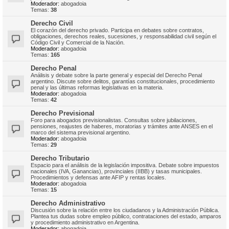
Moderador:
abogadoia
Temas:
38
Derecho Civil
El corazón del derecho privado. Participa en debates sobre contratos,
obligaciones, derechos reales, sucesiones, y responsabilidad civil según el
Código Civil y Comercial de la Nación.
Moderador:
abogadoia
Temas:
165
Derecho Penal
Análisis y debate sobre la parte general y especial del Derecho Penal
argentino. Discute sobre delitos, garantías constitucionales, procedimiento
penal y las últimas reformas legislativas en la materia.
Moderador:
abogadoia
Temas:
42
Derecho Previsional
Foro para abogados previsionalistas. Consultas sobre jubilaciones,
pensiones, reajustes de haberes, moratorias y trámites ante ANSES en el
marco del sistema previsional argentino.
Moderador:
abogadoia
Temas:
29
Derecho Tributario
Espacio para el análisis de la legislación impositiva. Debate sobre impuestos
nacionales (IVA, Ganancias), provinciales (IIBB) y tasas municipales.
Procedimientos y defensas ante AFIP y rentas locales.
Moderador:
abogadoia
Temas:
15
Derecho Administrativo
Discusión sobre la relación entre los ciudadanos y la Administración Pública.
Plantea tus dudas sobre empleo público, contrataciones del estado, amparos
y procedimiento administrativo en Argentina.
Moderador:
abogadoia