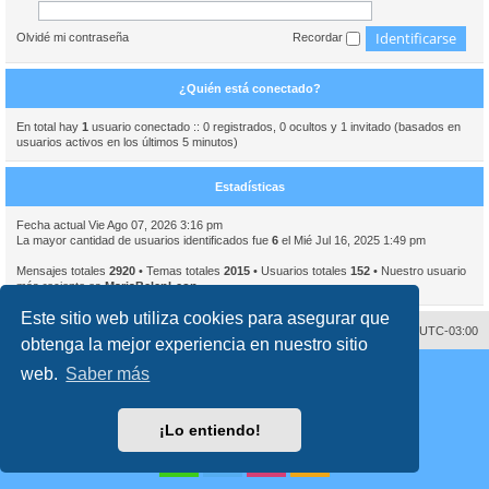
Olvidé mi contraseña
Recordar
¿Quién está conectado?
En total hay
1
usuario conectado :: 0 registrados, 0 ocultos y 1 invitado (basados en
usuarios activos en los últimos 5 minutos)
Estadísticas
Fecha actual Vie Ago 07, 2026 3:16 pm
La mayor cantidad de usuarios identificados fue
6
el Mié Jul 16, 2025 1:49 pm
Mensajes totales
2920
• Temas totales
2015
• Usuarios totales
152
• Nuestro usuario
más reciente es
MariaBelenLeon
Este sitio web utiliza cookies para asegurar que
Contáctenos
Borrar cookies
Todos los horarios son
UTC-03:00
obtenga la mejor experiencia en nuestro sitio
Desarrollado por
phpBB
® Forum Software © phpBB Limited
web.
Saber más
Traducción al español por
phpBB España
Director:
Dr. Sztarkman
- Diseñado por ©
Abogados Argentinos
2023
Privacidad
|
Condiciones
¡Lo entiendo!