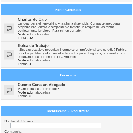
Foros Generales
Charlas de Cafe
Un lugar para el networking y la charla distendida. Comparte anécdotas,
organiza encuentros o simplemente tómate un respiro de los temas
estrictamente jurídicos. Para mí, un cortado.
Moderador:
abogadoia
Temas:
12
Bolsa de Trabajo
¿Buscas trabajo o necesitas incorporar un profesional a tu estudio? Publica
aquí tus pedidos y ofrecimientos laborales para abogados, procuradores y
estudiantes de derecho en toda Argentina.
Moderador:
abogadoia
Temas:
1
Encuestas
Cuanto Gana un Abogado
Veamos cual es el promedio!
Moderador:
abogadoia
Temas:
8
Identificarse
•
Registrarse
Nombre de Usuario:
Contraseña: