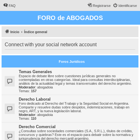
FAQ
Registrarse
Identificarse
FORO de ABOGADOS
Inicio
Índice general
Connect with your social network account
Foros Juridicos
Temas Generales
Espacio de debate libre sobre cuestiones jurídicas generales no
contempladas en otras categorías. Ideal para consultas interdisciplinarias,
análisis de la actualidad legal y temas transversales del derecho argentino.
Moderador:
abogadoia
Temas:
157
Derecho Laboral
Foro dedicado al Derecho del Trabajo y la Seguridad Social en Argentina.
Comparte y resuelve dudas sobre despidos, indemnizaciones, trabajo en
negro, ART, y la nueva legislación laboral.
Moderador:
abogadoia
Temas:
110
Derecho Comercial
¿Consultas sobre sociedades comerciales (S.A., S.R.L.), títulos de crédito,
concursos y quiebras? Este es el espacio para debatir sobre la normativa y
jurisprudencia del derecho mercantil argentino.