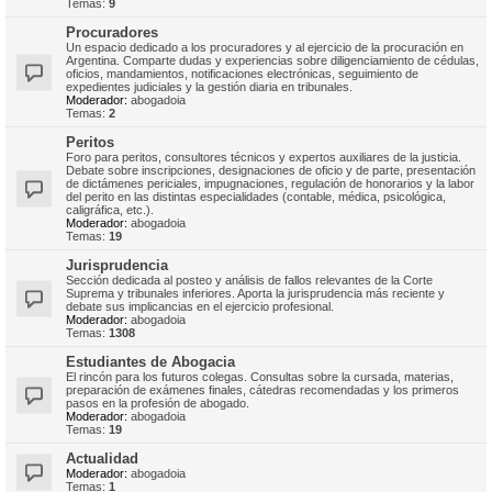
Temas:
9
Procuradores
Un espacio dedicado a los procuradores y al ejercicio de la procuración en
Argentina. Comparte dudas y experiencias sobre diligenciamiento de cédulas,
oficios, mandamientos, notificaciones electrónicas, seguimiento de
expedientes judiciales y la gestión diaria en tribunales.
Moderador:
abogadoia
Temas:
2
Peritos
Foro para peritos, consultores técnicos y expertos auxiliares de la justicia.
Debate sobre inscripciones, designaciones de oficio y de parte, presentación
de dictámenes periciales, impugnaciones, regulación de honorarios y la labor
del perito en las distintas especialidades (contable, médica, psicológica,
caligráfica, etc.).
Moderador:
abogadoia
Temas:
19
Jurisprudencia
Sección dedicada al posteo y análisis de fallos relevantes de la Corte
Suprema y tribunales inferiores. Aporta la jurisprudencia más reciente y
debate sus implicancias en el ejercicio profesional.
Moderador:
abogadoia
Temas:
1308
Estudiantes de Abogacia
El rincón para los futuros colegas. Consultas sobre la cursada, materias,
preparación de exámenes finales, cátedras recomendadas y los primeros
pasos en la profesión de abogado.
Moderador:
abogadoia
Temas:
19
Actualidad
Moderador:
abogadoia
Temas:
1