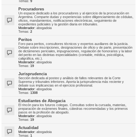
Temas:
9
Procuradores
Un espacio dedicado a los procuradores y al ejercicio de la procuración en
Argentina. Comparte dudas y experiencias sobre diligenciamiento de cédulas,
oficios, mandamientos, notificaciones electrónicas, seguimiento de
expedientes judiciales y la gestión diaria en tribunales.
Moderador:
abogadoia
Temas:
2
Peritos
Foro para peritos, consultores técnicos y expertos auxiliares de la justicia.
Debate sobre inscripciones, designaciones de oficio y de parte, presentación
de dictámenes periciales, impugnaciones, regulación de honorarios y la labor
del perito en las distintas especialidades (contable, médica, psicológica,
caligráfica, etc.).
Moderador:
abogadoia
Temas:
19
Jurisprudencia
Sección dedicada al posteo y análisis de fallos relevantes de la Corte
Suprema y tribunales inferiores. Aporta la jurisprudencia más reciente y
debate sus implicancias en el ejercicio profesional.
Moderador:
abogadoia
Temas:
1308
Estudiantes de Abogacia
El rincón para los futuros colegas. Consultas sobre la cursada, materias,
preparación de exámenes finales, cátedras recomendadas y los primeros
pasos en la profesión de abogado.
Moderador:
abogadoia
Temas:
19
Actualidad
Moderador:
abogadoia
Temas:
1