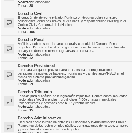
Moderador:
abogadoia
Temas:
38
Derecho Civil
El corazón del derecho privado. Participa en debates sobre contratos,
obligaciones, derechos reales, sucesiones, y responsabilidad civil según el
Código Civil y Comercial de la Nación.
Moderador:
abogadoia
Temas:
165
Derecho Penal
Análisis y debate sobre la parte general y especial del Derecho Penal
argentino. Discute sobre delitos, garantías constitucionales, procedimiento
penal y las últimas reformas legislativas en la materia.
Moderador:
abogadoia
Temas:
42
Derecho Previsional
Foro para abogados previsionalistas. Consultas sobre jubilaciones,
pensiones, reajustes de haberes, moratorias y trámites ante ANSES en el
marco del sistema previsional argentino.
Moderador:
abogadoia
Temas:
29
Derecho Tributario
Espacio para el análisis de la legislación impositiva. Debate sobre impuestos
nacionales (IVA, Ganancias), provinciales (IIBB) y tasas municipales.
Procedimientos y defensas ante AFIP y rentas locales.
Moderador:
abogadoia
Temas:
15
Derecho Administrativo
Discusión sobre la relación entre los ciudadanos y la Administración Pública.
Plantea tus dudas sobre empleo público, contrataciones del estado, amparos
y procedimiento administrativo en Argentina.
Moderador:
abogadoia