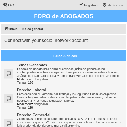
FAQ
Registrarse
Identificarse
FORO de ABOGADOS
Inicio
Índice general
Connect with your social network account
Foros Juridicos
Temas Generales
Espacio de debate libre sobre cuestiones jurídicas generales no
contempladas en otras categorías. Ideal para consultas interdisciplinarias,
análisis de la actualidad legal y temas transversales del derecho argentino.
Moderador:
abogadoia
Temas:
156
Derecho Laboral
Foro dedicado al Derecho del Trabajo y la Seguridad Social en Argentina.
Comparte y resuelve dudas sobre despidos, indemnizaciones, trabajo en
negro, ART, y la nueva legislación laboral.
Moderador:
abogadoia
Temas:
110
Derecho Comercial
¿Consultas sobre sociedades comerciales (S.A., S.R.L.), títulos de crédito,
concursos y quiebras? Este es el espacio para debatir sobre la normativa y
jurisprudencia del derecho mercantil argentino.