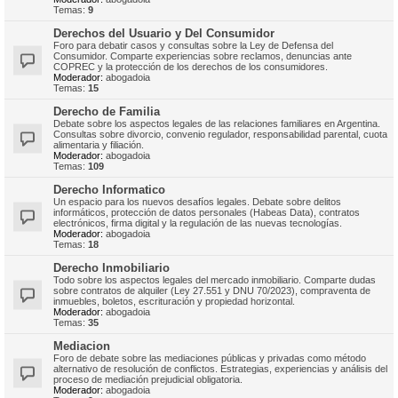
Temas:
9
Derechos del Usuario y Del Consumidor
Foro para debatir casos y consultas sobre la Ley de Defensa del
Consumidor. Comparte experiencias sobre reclamos, denuncias ante
COPREC y la protección de los derechos de los consumidores.
Moderador:
abogadoia
Temas:
15
Derecho de Familia
Debate sobre los aspectos legales de las relaciones familiares en Argentina.
Consultas sobre divorcio, convenio regulador, responsabilidad parental, cuota
alimentaria y filiación.
Moderador:
abogadoia
Temas:
109
Derecho Informatico
Un espacio para los nuevos desafíos legales. Debate sobre delitos
informáticos, protección de datos personales (Habeas Data), contratos
electrónicos, firma digital y la regulación de las nuevas tecnologías.
Moderador:
abogadoia
Temas:
18
Derecho Inmobiliario
Todo sobre los aspectos legales del mercado inmobiliario. Comparte dudas
sobre contratos de alquiler (Ley 27.551 y DNU 70/2023), compraventa de
inmuebles, boletos, escrituración y propiedad horizontal.
Moderador:
abogadoia
Temas:
35
Mediacion
Foro de debate sobre las mediaciones públicas y privadas como método
alternativo de resolución de conflictos. Estrategias, experiencias y análisis del
proceso de mediación prejudicial obligatoria.
Moderador:
abogadoia