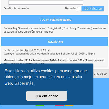
Olvidé mi contraseña
Recordar
¿Quién está conectado?
En total hay
3
usuarios conectados :: 1 registrado, 0 ocultos y 2 invitados (basados en
usuarios activos en los últimos 5 minutos)
Estadísticas
Fecha actual Jue Ago 06, 2026 1:19 pm
La mayor cantidad de usuarios identificados fue
6
el Mié Jul 16, 2025 1:49 pm
Mensajes totales
2919
• Temas totales
2014
• Usuarios totales
152
• Nuestro usuario
más reciente es
MariaBelenLeon
Este sitio web utiliza cookies para asegurar que
Contáctenos
Borrar cookies
Todos los horarios son
UTC-03:00
obtenga la mejor experiencia en nuestro sitio
Desarrollado por
phpBB
® Forum Software © phpBB Limited
web.
Saber más
Traducción al español por
phpBB España
Director:
Dr. Sztarkman
- Diseñado por ©
Abogados Argentinos
2023
Privacidad
|
Condiciones
¡Lo entiendo!