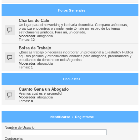
Foros Generales
Charlas de Cafe
Un lugar para el networking y la charla distendida. Comparte anécdotas,
organiza encuentros o simplemente tómate un respiro de los temas
estrictamente jurídicos. Para mí, un cortado.
Moderador:
abogadoia
Temas:
12
Bolsa de Trabajo
¿Buscas trabajo o necesitas incorporar un profesional a tu estudio? Publica
aquí tus pedidos y ofrecimientos laborales para abogados, procuradores y
estudiantes de derecho en toda Argentina.
Moderador:
abogadoia
Temas:
1
Encuestas
Cuanto Gana un Abogado
Veamos cual es el promedio!
Moderador:
abogadoia
Temas:
8
Identificarse
•
Registrarse
Nombre de Usuario:
Contraseña: