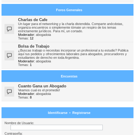
Foros Generales
Charlas de Cafe
Un lugar para el networking y la charla distendida. Comparte anécdotas,
organiza encuentros o simplemente tómate un respiro de los temas
estrictamente jurídicos. Para mí, un cortado.
Moderador:
abogadoia
Temas:
12
Bolsa de Trabajo
¿Buscas trabajo o necesitas incorporar un profesional a tu estudio? Publica
aquí tus pedidos y ofrecimientos laborales para abogados, procuradores y
estudiantes de derecho en toda Argentina.
Moderador:
abogadoia
Temas:
1
Encuestas
Cuanto Gana un Abogado
Veamos cual es el promedio!
Moderador:
abogadoia
Temas:
8
Identificarse
•
Registrarse
Nombre de Usuario:
Contraseña: