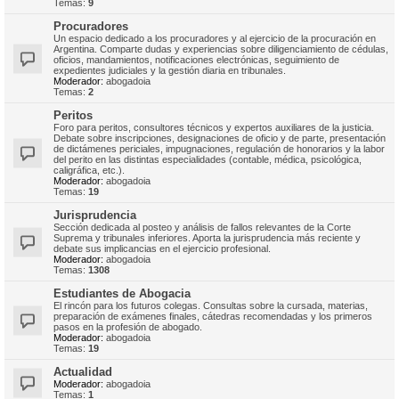
Temas:
9
Procuradores
Un espacio dedicado a los procuradores y al ejercicio de la procuración en
Argentina. Comparte dudas y experiencias sobre diligenciamiento de cédulas,
oficios, mandamientos, notificaciones electrónicas, seguimiento de
expedientes judiciales y la gestión diaria en tribunales.
Moderador:
abogadoia
Temas:
2
Peritos
Foro para peritos, consultores técnicos y expertos auxiliares de la justicia.
Debate sobre inscripciones, designaciones de oficio y de parte, presentación
de dictámenes periciales, impugnaciones, regulación de honorarios y la labor
del perito en las distintas especialidades (contable, médica, psicológica,
caligráfica, etc.).
Moderador:
abogadoia
Temas:
19
Jurisprudencia
Sección dedicada al posteo y análisis de fallos relevantes de la Corte
Suprema y tribunales inferiores. Aporta la jurisprudencia más reciente y
debate sus implicancias en el ejercicio profesional.
Moderador:
abogadoia
Temas:
1308
Estudiantes de Abogacia
El rincón para los futuros colegas. Consultas sobre la cursada, materias,
preparación de exámenes finales, cátedras recomendadas y los primeros
pasos en la profesión de abogado.
Moderador:
abogadoia
Temas:
19
Actualidad
Moderador:
abogadoia
Temas:
1