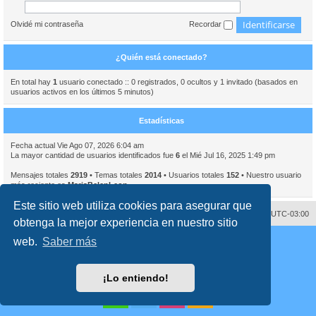
Olvidé mi contraseña
Recordar
¿Quién está conectado?
En total hay
1
usuario conectado :: 0 registrados, 0 ocultos y 1 invitado (basados en
usuarios activos en los últimos 5 minutos)
Estadísticas
Fecha actual Vie Ago 07, 2026 6:04 am
La mayor cantidad de usuarios identificados fue
6
el Mié Jul 16, 2025 1:49 pm
Mensajes totales
2919
• Temas totales
2014
• Usuarios totales
152
• Nuestro usuario
más reciente es
MariaBelenLeon
Este sitio web utiliza cookies para asegurar que
Contáctenos
Borrar cookies
Todos los horarios son
UTC-03:00
obtenga la mejor experiencia en nuestro sitio
Desarrollado por
phpBB
® Forum Software © phpBB Limited
web.
Saber más
Traducción al español por
phpBB España
Director:
Dr. Sztarkman
- Diseñado por ©
Abogados Argentinos
2023
Privacidad
|
Condiciones
¡Lo entiendo!