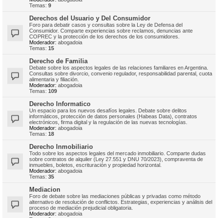
Temas:
9
Derechos del Usuario y Del Consumidor
Foro para debatir casos y consultas sobre la Ley de Defensa del
Consumidor. Comparte experiencias sobre reclamos, denuncias ante
COPREC y la protección de los derechos de los consumidores.
Moderador:
abogadoia
Temas:
15
Derecho de Familia
Debate sobre los aspectos legales de las relaciones familiares en Argentina.
Consultas sobre divorcio, convenio regulador, responsabilidad parental, cuota
alimentaria y filiación.
Moderador:
abogadoia
Temas:
109
Derecho Informatico
Un espacio para los nuevos desafíos legales. Debate sobre delitos
informáticos, protección de datos personales (Habeas Data), contratos
electrónicos, firma digital y la regulación de las nuevas tecnologías.
Moderador:
abogadoia
Temas:
18
Derecho Inmobiliario
Todo sobre los aspectos legales del mercado inmobiliario. Comparte dudas
sobre contratos de alquiler (Ley 27.551 y DNU 70/2023), compraventa de
inmuebles, boletos, escrituración y propiedad horizontal.
Moderador:
abogadoia
Temas:
35
Mediacion
Foro de debate sobre las mediaciones públicas y privadas como método
alternativo de resolución de conflictos. Estrategias, experiencias y análisis del
proceso de mediación prejudicial obligatoria.
Moderador:
abogadoia