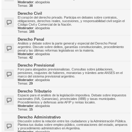
Moderador:
abogadoia
Temas:
38
Derecho Civil
El corazón del derecho privado. Participa en debates sobre contratos,
obligaciones, derechos reales, sucesiones, y responsabilidad civil según el
Código Civil y Comercial de la Nación.
Moderador:
abogadoia
Temas:
165
Derecho Penal
Análisis y debate sobre la parte general y especial del Derecho Penal
argentino. Discute sobre delitos, garantías constitucionales, procedimiento
penal y las últimas reformas legislativas en la materia.
Moderador:
abogadoia
Temas:
42
Derecho Previsional
Foro para abogados previsionalistas. Consultas sobre jubilaciones,
pensiones, reajustes de haberes, moratorias y trámites ante ANSES en el
marco del sistema previsional argentino.
Moderador:
abogadoia
Temas:
29
Derecho Tributario
Espacio para el análisis de la legislación impositiva. Debate sobre impuestos
nacionales (IVA, Ganancias), provinciales (IIBB) y tasas municipales.
Procedimientos y defensas ante AFIP y rentas locales.
Moderador:
abogadoia
Temas:
15
Derecho Administrativo
Discusión sobre la relación entre los ciudadanos y la Administración Pública.
Plantea tus dudas sobre empleo público, contrataciones del estado, amparos
y procedimiento administrativo en Argentina.
Moderador:
abogadoia