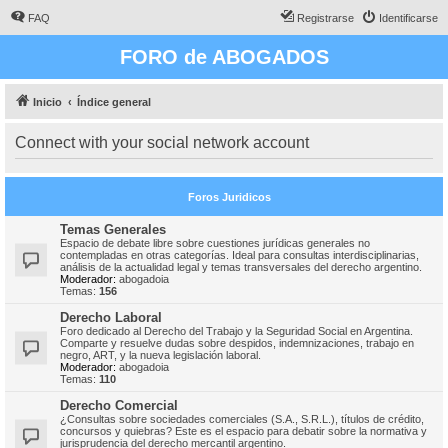
FAQ
Registrarse
Identificarse
FORO de ABOGADOS
Inicio
Índice general
Connect with your social network account
Foros Juridicos
Temas Generales
Espacio de debate libre sobre cuestiones jurídicas generales no
contempladas en otras categorías. Ideal para consultas interdisciplinarias,
análisis de la actualidad legal y temas transversales del derecho argentino.
Moderador:
abogadoia
Temas:
156
Derecho Laboral
Foro dedicado al Derecho del Trabajo y la Seguridad Social en Argentina.
Comparte y resuelve dudas sobre despidos, indemnizaciones, trabajo en
negro, ART, y la nueva legislación laboral.
Moderador:
abogadoia
Temas:
110
Derecho Comercial
¿Consultas sobre sociedades comerciales (S.A., S.R.L.), títulos de crédito,
concursos y quiebras? Este es el espacio para debatir sobre la normativa y
jurisprudencia del derecho mercantil argentino.