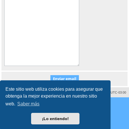
Este sitio web utiliza cookies para asegurar que
Contáctenos
Borrar cookies
Todos los horarios son
UTC-03:00
obtenga la mejor experiencia en nuestro sitio
Desarrollado por
phpBB
® Forum Software © phpBB Limited
web.
Saber más
Traducción al español por
phpBB España
Director:
Dr. Sztarkman
- Diseñado por ©
Abogados Argentinos
2023
Privacidad
|
Condiciones
¡Lo entiendo!