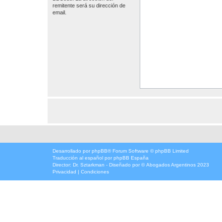
remitente será su dirección de
email.
Desarrollado por
phpBB
® Forum Software © phpBB Limited
Traducción al español por
phpBB España
Director:
Dr. Sztarkman
- Diseñado por ©
Abogados Argentinos
2023
Privacidad
|
Condiciones