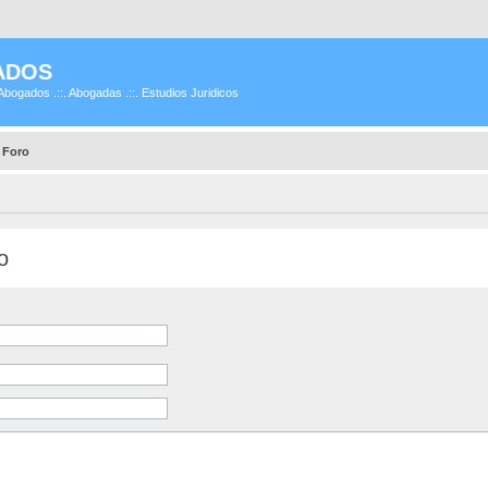
ADOS
Abogados .::. Abogadas .::. Estudios Juridicos
 Foro
o