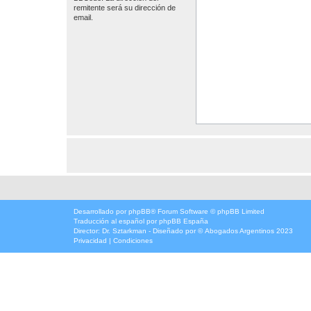
remitente será su dirección de
email.
Desarrollado por
phpBB
® Forum Software © phpBB Limited
Traducción al español por
phpBB España
Director:
Dr. Sztarkman
- Diseñado por ©
Abogados Argentinos
2023
Privacidad
|
Condiciones