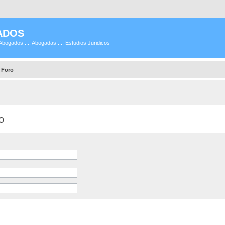
ADOS
Abogados .::. Abogadas .::. Estudios Juridicos
 Foro
o