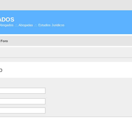
ADOS
Abogados .::. Abogadas .::. Estudios Juridicos
 Foro
o