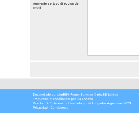
remitente será su dirección de
email.
Desarrollado por
phpBB
® Forum Software © phpBB Limited
Traducción al español por
phpBB España
Director:
Dr. Sztarkman
- Diseñado por ©
Abogados Argentinos
2023
Privacidad
|
Condiciones