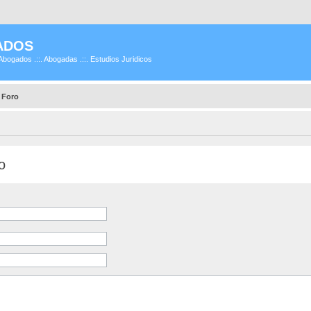
ADOS
Abogados .::. Abogadas .::. Estudios Juridicos
 Foro
o