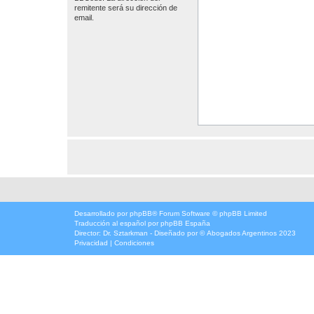
remitente será su dirección de
email.
Desarrollado por
phpBB
® Forum Software © phpBB Limited
Traducción al español por
phpBB España
Director:
Dr. Sztarkman
- Diseñado por ©
Abogados Argentinos
2023
Privacidad
|
Condiciones