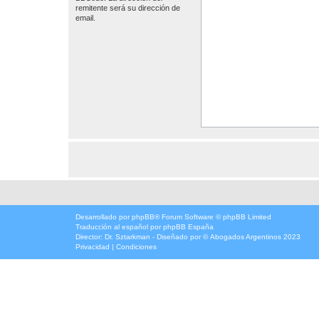
remitente será su dirección de
email.
Desarrollado por
phpBB
® Forum Software © phpBB Limited
Traducción al español por
phpBB España
Director:
Dr. Sztarkman
- Diseñado por ©
Abogados Argentinos
2023
Privacidad
|
Condiciones