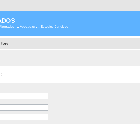
ADOS
Abogados .::. Abogadas .::. Estudios Juridicos
 Foro
o