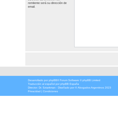
remitente será su dirección de
email.
Desarrollado por
phpBB
® Forum Software © phpBB Limited
Traducción al español por
phpBB España
Director:
Dr. Sztarkman
- Diseñado por ©
Abogados Argentinos
2023
Privacidad
|
Condiciones