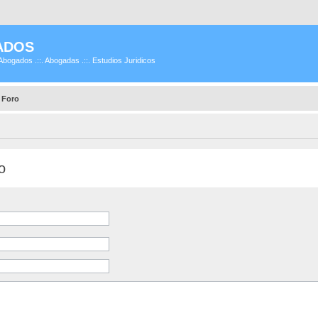
ADOS
Abogados .::. Abogadas .::. Estudios Juridicos
 Foro
o