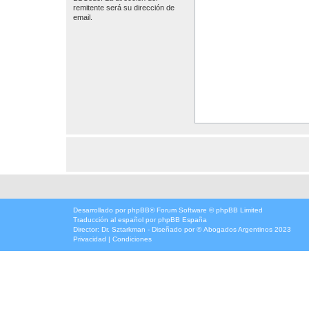
remitente será su dirección de
email.
Desarrollado por
phpBB
® Forum Software © phpBB Limited
Traducción al español por
phpBB España
Director:
Dr. Sztarkman
- Diseñado por ©
Abogados Argentinos
2023
Privacidad
|
Condiciones