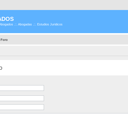
ADOS
Abogados .::. Abogadas .::. Estudios Juridicos
 Foro
o