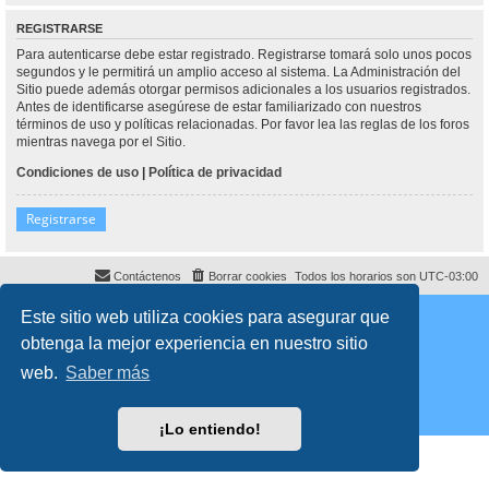
REGISTRARSE
Para autenticarse debe estar registrado. Registrarse tomará solo unos pocos
segundos y le permitirá un amplio acceso al sistema. La Administración del
Sitio puede además otorgar permisos adicionales a los usuarios registrados.
Antes de identificarse asegúrese de estar familiarizado con nuestros
términos de uso y políticas relacionadas. Por favor lea las reglas de los foros
mientras navega por el Sitio.
Condiciones de uso
|
Política de privacidad
Registrarse
Contáctenos
Borrar cookies
Todos los horarios son
UTC-03:00
Desarrollado por
phpBB
® Forum Software © phpBB Limited
Este sitio web utiliza cookies para asegurar que
Traducción al español por
phpBB España
obtenga la mejor experiencia en nuestro sitio
Director:
Dr. Sztarkman
- Diseñado por ©
Abogados Argentinos
2023
Privacidad
|
Condiciones
web.
Saber más
¡Lo entiendo!