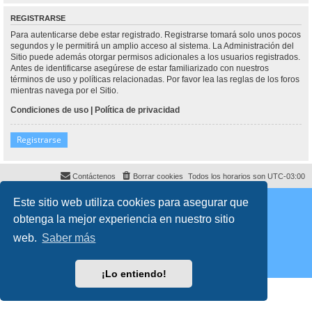
REGISTRARSE
Para autenticarse debe estar registrado. Registrarse tomará solo unos pocos
segundos y le permitirá un amplio acceso al sistema. La Administración del
Sitio puede además otorgar permisos adicionales a los usuarios registrados.
Antes de identificarse asegúrese de estar familiarizado con nuestros
términos de uso y políticas relacionadas. Por favor lea las reglas de los foros
mientras navega por el Sitio.
Condiciones de uso
|
Política de privacidad
Registrarse
Contáctenos
Borrar cookies
Todos los horarios son
UTC-03:00
Desarrollado por
phpBB
® Forum Software © phpBB Limited
Este sitio web utiliza cookies para asegurar que
Traducción al español por
phpBB España
obtenga la mejor experiencia en nuestro sitio
Director:
Dr. Sztarkman
- Diseñado por ©
Abogados Argentinos
2023
Privacidad
|
Condiciones
web.
Saber más
¡Lo entiendo!