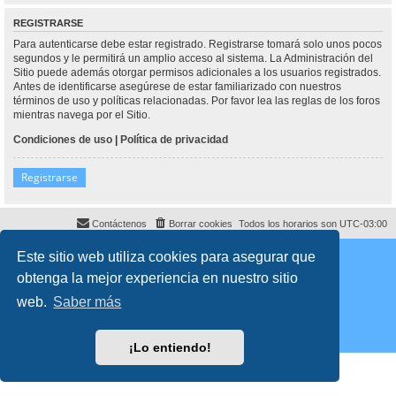
REGISTRARSE
Para autenticarse debe estar registrado. Registrarse tomará solo unos pocos
segundos y le permitirá un amplio acceso al sistema. La Administración del
Sitio puede además otorgar permisos adicionales a los usuarios registrados.
Antes de identificarse asegúrese de estar familiarizado con nuestros
términos de uso y políticas relacionadas. Por favor lea las reglas de los foros
mientras navega por el Sitio.
Condiciones de uso
|
Política de privacidad
Registrarse
Contáctenos
Borrar cookies
Todos los horarios son
UTC-03:00
Desarrollado por
phpBB
® Forum Software © phpBB Limited
Este sitio web utiliza cookies para asegurar que
Traducción al español por
phpBB España
obtenga la mejor experiencia en nuestro sitio
Director:
Dr. Sztarkman
- Diseñado por ©
Abogados Argentinos
2023
Privacidad
|
Condiciones
web.
Saber más
¡Lo entiendo!