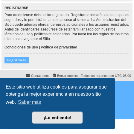
REGISTRARSE
Para autenticarse debe estar registrado. Registrarse tomará solo unos pocos
segundos y le permitirá un amplio acceso al sistema. La Administración del
Sitio puede además otorgar permisos adicionales a los usuarios registrados.
Antes de identificarse asegúrese de estar familiarizado con nuestros
términos de uso y políticas relacionadas. Por favor lea las reglas de los foros
mientras navega por el Sitio.
Condiciones de uso
|
Política de privacidad
Registrarse
Contáctenos
Borrar cookies
Todos los horarios son
UTC-03:00
Desarrollado por
phpBB
® Forum Software © phpBB Limited
Este sitio web utiliza cookies para asegurar que
Traducción al español por
phpBB España
obtenga la mejor experiencia en nuestro sitio
Director:
Dr. Sztarkman
- Diseñado por ©
Abogados Argentinos
2023
Privacidad
|
Condiciones
web.
Saber más
¡Lo entiendo!