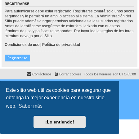
REGISTRARSE
Para autenticarse debe estar registrado. Registrarse tomará solo unos pocos
segundos y le permitirá un amplio acceso al sistema. La Administración del
Sitio puede además otorgar permisos adicionales a los usuarios registrados.
Antes de identificarse asegúrese de estar familiarizado con nuestros
términos de uso y políticas relacionadas. Por favor lea las reglas de los foros
mientras navega por el Sitio.
Condiciones de uso
|
Política de privacidad
Registrarse
Contáctenos
Borrar cookies
Todos los horarios son
UTC-03:00
Desarrollado por
phpBB
® Forum Software © phpBB Limited
Traducción al español por
phpBB España
Este sitio web utiliza cookies para asegurar que
Director:
Dr. Sztarkman
- Diseñado por ©
Abogados Argentinos
2023
obtenga la mejor experiencia en nuestro sitio
Privacidad
|
Condiciones
web.
Saber más
¡Lo entiendo!