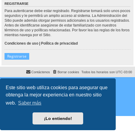
REGISTRARSE
Para autenticarse debe estar registrado. Registrarse tomará solo unos pocos
segundos y le permitirá un amplio acceso al sistema. La Administración del
Sitio puede además otorgar permisos adicionales a los usuarios registrados.
Antes de identificarse asegúrese de estar familiarizado con nuestros
términos de uso y políticas relacionadas. Por favor lea las reglas de los foros
mientras navega por el Sitio.
Condiciones de uso
|
Política de privacidad
Registrarse
Contáctenos
Borrar cookies
Todos los horarios son
UTC-03:00
Desarrollado por
phpBB
® Forum Software © phpBB Limited
Traducción al español por
phpBB España
Este sitio web utiliza cookies para asegurar que
Director:
Dr. Sztarkman
- Diseñado por ©
Abogados Argentinos
2023
obtenga la mejor experiencia en nuestro sitio
Privacidad
|
Condiciones
web.
Saber más
¡Lo entiendo!