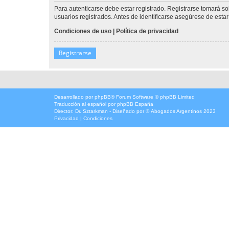
Para autenticarse debe estar registrado. Registrarse tomará s
usuarios registrados. Antes de identificarse asegúrese de estar 
Condiciones de uso
|
Política de privacidad
Registrarse
Desarrollado por
phpBB
® Forum Software © phpBB Limited
Traducción al español por
phpBB España
Director:
Dr. Sztarkman
- Diseñado por ©
Abogados Argentinos
2023
Privacidad
|
Condiciones