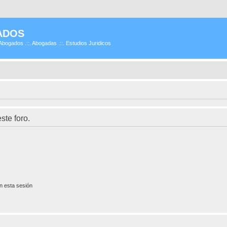
ADOS
Abogados .::. Abogadas .::. Estudios Juridicos
ste foro.
n esta sesión